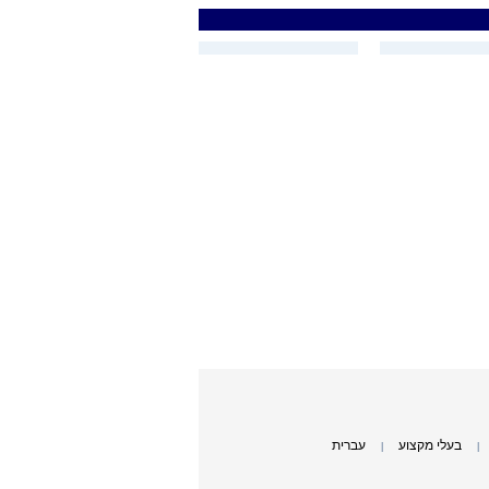
בעלי מקצוע
עברית
|
|