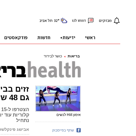
בריאות
כושר לבידוד
זזים בבי
גם 48 שעות אחרי
ה
קלוריות עוד יו
אימון Hiit לנשים
נתחיל
אבישג פינקלשטי
שתף בפייסבוק