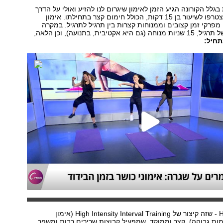
גלל הקורונה הגיע הזמן לאימון שיגרום לנו להזיע ואולי על הדרך
לרדת במשקל. הצטרפו לשיעור בן 15 דקות, הכולל חימום קצר בתחילתו. אימון
 מפרקי זמן קצובים וממנוחות קצרות בין תרגיל לתרגיל. במקרה
שלנו: 45 שניות של תרגיל, 15 שניות מנוחה (גם היא אקטיבית, בתנועה), וכן הלאה,
תחיל:
מדובר באימון Hiit - שזה קיצור של High Intensity Interval Training (אימון
מות גבוהה), קצר וממוקד, שמפעיל קבוצות שרירים רבות ומשפר