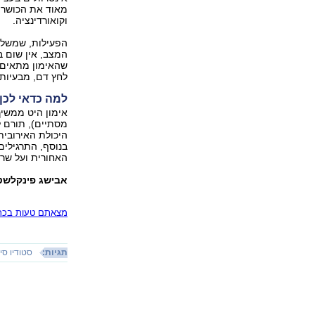
מאוד את הכושר ה
וקואורדינציה.
הפעילות, שמשלבת
המצב, אין שום ב
שהאימון מתאים ל
לחץ דם, מבעיות ל
למה כדאי לכן
מסתיים), תורם ל
היכולת האירובית
בנוסף, התרגילים
האחורית ועל שרי
אבישג פינקלשטיי
מצאתם טעות בכתב
תגיות:
סטודיו סי