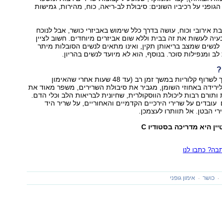
גופני על רכיביו השונים: סיבולת לב-ריאה, כוח, מהירות, גמישות
 אירובי וכוח, עושה בדרך כלל שימוש באביזרי כושר, אבל לנוכח
עיה לעשות את זה בבית וללא שום אביזרים מיוחדים. חשוב לציין
נשים שמצב בריאותן תקין, ואינו מתאים לנשים הסובלות מיתר
ב ומנפילות סוכר. בנוסף, הוא לא מיועד לנשים בהריון.
?
אימון היט ממשיך לשרוף קלוריות במשך זמן רב (עד 48 שעות אחרי שהאימון
ירידה באחוזי השומן, מגביר את סיבולת השרירים, משפר מאוד את
 ותורם רבות ליכולת הווסקולרית, שחיונית לבריאות הלב וכלי הדם.
 עובדים על שרירי הירכיים הקדמיים והאחוריים, על שריר היד
רי הבטן. אל תוותרו לעצמכן.
ן היא מדריכה בסטודיו C
ה? כתבו לנו
כושר
אימון גופני