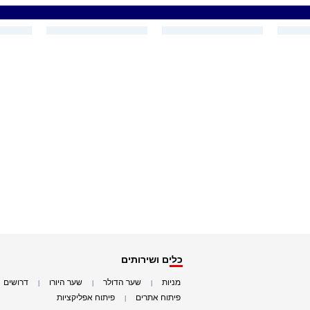
כלים ושירותים
מניות
שער הדולר
שער היורו
דרושים
|
|
|
|
פיתוח אתרים
פיתוח אפליקציות
|
|