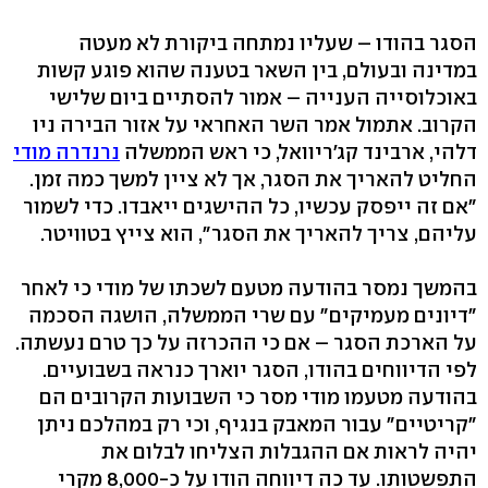
הסגר בהודו – שעליו נמתחה ביקורת לא מעטה
במדינה ובעולם, בין השאר בטענה שהוא פוגע קשות
באוכלוסייה הענייה – אמור להסתיים ביום שלישי
הקרוב. אתמול אמר השר האחראי על אזור הבירה ניו
דלהי, ארבינד קג'ריוואל, כי ראש הממשלה
נרנדרה מודי
החליט להאריך את הסגר, אך לא ציין למשך כמה זמן.
"אם זה ייפסק עכשיו, כל ההישגים ייאבדו. כדי לשמור
עליהם, צריך להאריך את הסגר", הוא צייץ בטוויטר.
בהמשך נמסר בהודעה מטעם לשכתו של מודי כי לאחר
"דיונים מעמיקים" עם שרי הממשלה, הושגה הסכמה
על הארכת הסגר – אם כי ההכרזה על כך טרם נעשתה.
לפי הדיווחים בהודו, הסגר יוארך כנראה בשבועיים.
בהודעה מטעמו מודי מסר כי השבועות הקרובים הם
"קריטיים" עבור המאבק בנגיף, וכי רק במהלכם ניתן
יהיה לראות אם ההגבלות הצליחו לבלום את
התפשטותו. עד כה דיווחה הודו על כ-8,000 מקרי