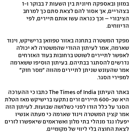
במזון ובאספקה חיונית בין השעות 7 בבוקר ו-1
בצהריים, אך אסור להם לצאת סתם כך למרחב
הציבורי – וכך כנראה עשו אותם תיירים, לפי
הדיווחים.
מפקד המשטרה בתחנה באזור טפוואן ברישיקש, וינוד
שארמה, אמר לעיתון ההודי שהמשטרה לא יכולה
לאפשר לתיירים לשוטט ברחובות בעוד האזרחים
נדרשים להסתגר בבתיהם. בעיתון הוסיפו ששארמה
אמר שהעונש שניתן לתיירים מהווה "מסר חזק"
למפירי הסגר.
באתר העיתון The Times of India כתבו כי ההערכה
היא שכ-600 תיירים זרים נתקעו ברישיקש מאז הטלת
הסגר על כלל הודו לפני כשלושה שבועות. לעיתון הזה
אמר קצין המשטרה וינוד שארמה כי מעתה אנשיו
יפעלו נגד מנהלי בתי מלון ואשראמים שיאפשרו לזרים
לצאת החוצה בלי ליווי של מקומיים.