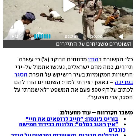
HD
02:28
00:00
השוטרים משגיחים על התיירים
כלי תקשורת ב
הודו
מדווחים הבוקר (א') כי עשרה
תיירים, כמה מהם ישראלים, נענשו אתמול על-ידי
הרשויות המקומיות בעיר רישיקש על הפרת
הסגר
במדינה
– באופן יצירתי למדי: השוטרים הורו להם
לכתוב על דף 500 פעם את המשפט "לא שמרתי על
הסגר, אני מצטער".
משבר הקורונה – עוד מהעולם:
בוריס ג'ונסון: "חייב לרופאים את חיי"
"אין רוטב בסלט": תלונות בבידוד חמישה
כוכבים
הגבולות סגורים, והאוהבים נפגשים על הגדר