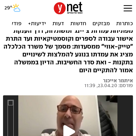
מתחמי ביג, חנויות לתינוקות,
מספרות: ההמלצות לפני הדיון
מפתיחת עמדות צ'יינג' ומשתלות, דרך הענקת
אישור עבודה לספרים וקוסמטיקאיות ועד התרת
"טייק-אווי" ממסעדות: מסמך של משרד הכלכלה
מציג את עמדתו בנוגע להמלצות לשינויים
בתקנות - ואת סדר החשיבות. הדיון בממשלה
אמור להתקיים היום
איתמר אייכנר
פורסם: 23.04.20, 11:39