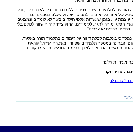
למדו בדירות שונות ברחבי העיר.
 הודיעה לתלמידים שהם צריכים ללכת ברחוב בלי לעורר חשד, ורק
יל של אתר הקראוונים, לתפוס ריצה ולהיעלם במבנים. נכון
עוצמת עין. בזמן שעשרות-אלפי הילדים בעיר לא לומדים ונמצאים
שי 'הפלג' מותר להגיע ללימודים. החוק צריך להיות שווה לכולם בלי
 דתיים, חרדים או ערבים".
מסר כי בעקבות קבלת דיווח על לימודים בתלמוד תורה באלעד,
קום והבחינה במספר תלמידים שפוזרו. משטרת ישראל קוראת
הנחיות משרד הבריאות לצורך בלימת התפשטות נגיף הקורונה
ה מעיריית אלעד.
בה: אדיר ינקו
ה? כתבו לנו
אלעד