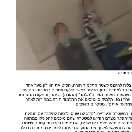
 התורה
ליח להיכנס לשטח התלמוד תורה, הסיט את הווילון מעל אחד
את התלמידים בתוך הכיתה כאשר חלקם עטויים במסכות. בתיעוד
 נשמעות צעקות מצד ה"מלמד" (המורה) בכיתה, ובמקום התפתחה
אחר נצפו תלמידים עוזבים את התלמוד תורה במהירות לאחר
מתעד אותם", מספרים תושבים.
ו במשטרה ובעירייה: "נודע לנו שניסו לנסות להידבר עם הנהלת
ך 'הפלג' מצדם הודיעו למשטרה שהם מוכנים להפעילו במתווה
ת היום יגיעו תלמידים שונים, הם ילמדו בקבוצות קטנות וישמרו
רה תתעקש לאכוף את החוק הם יפתחו לימודים במתכונת רגילה -