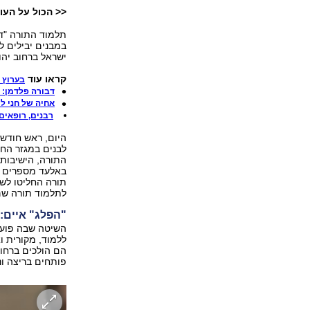
<< הכול על העול
תלמוד התורה "דרכ
במבנים יבילים ל
ישראל ברחוב יהו
קראו עוד
בערוץ 
דבורה פלדמן: 
אחיה של חני לי
רבנים, רופאים
היום, ראש חודש 
לבנים במגזר החר
התורה, הישיבות 
באלעד מספרים כ
תורה החליטו לשו
לתלמוד תורה שם
"הפלג" איים:
השיטה שבה פועל
ללמוד, מקורית ו
הם הולכים ברחוב
פותחים בריצה ונ