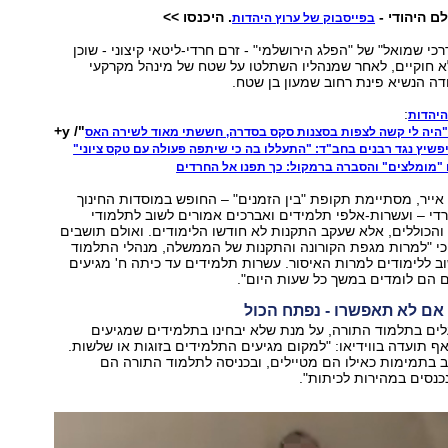
ם היהודי -
. היכנסו >>
בפייסבוק של ערוץ היהדות
י שמואל" של "הפלג הירושלמי" - זרם חרדי-ליטאי קיצוני - שוכן
א חוקיים, לאחר שמנהליו השתלטו על שטח של מינהל מקרקעי
דה הנשיא פינת רחוב שמעון בן שטח.
:
היהדות
"/ y+
"היה לי קשה לצפות בסצנות סקס בסדרה, חששתי מאוד לשירה האס
פשיץ נגד רבנים בחב"ד: "התעללו בה כי שיתפה פעולה עם טקס ציוני"
 "מומלצים" והסברה ברמקול: כך תפנו אל החרדים
אייר, מסתיימת תקופת "בין הזמנים" – החופש במוסדות החינוך
די – ועשרות-אלפי תלמידים ואברכים אמורים לשוב לתלמודי
והכוללים, אלא שעקב התקנות לא חודשו הלימודים. ואולם תושבים
י "למרות מגפת הקורונה והתקנות של הממשלה, מנהלי התלמוד
ב ללימודים למרות האיסור. עשרות תלמידים עד כיתה ח' מגיעים
 הם לומדים במשך כל שעות היום".
 אם לא תאפשרו - נפתח הכול
ים בתלמוד התורה, על מנת שלא יבחינו בתלמידים שמגיעים
אף תועדה בווידיאו: "למקום מגיעים התלמידים בזוגות או שלשות.
 בתמימות כאילו הם מטיילים, ובכניסה לתלמוד התורה הם
כנסים במהירות לכיתות".