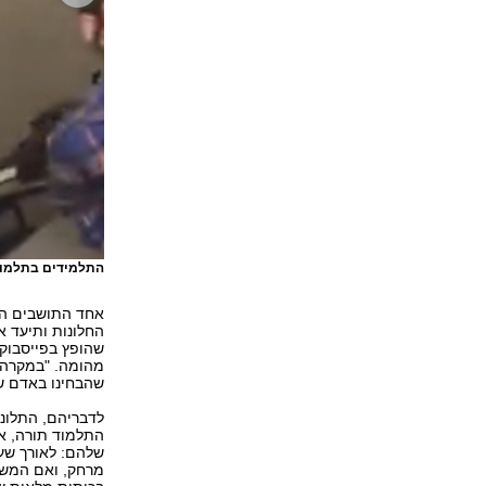
התלמידים בתלמוד
אחד התושבים הצ
החלונות ותיעד 
שהופץ בפייסבוק
מהומה. "במקרה 
שהבחינו באדם ש
לדבריהם, התלוננ
התלמוד תורה, א
שלהם: לאורך שעו
מרחק, ואם המשט