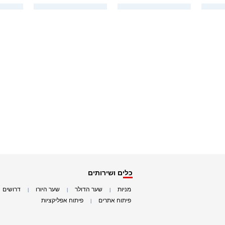
כלים ושירותים
מניות
שער הדולר
שער היורו
דרושים
|
|
|
|
פיתוח אתרים
פיתוח אפליקציות
|
|