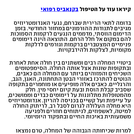
קיראו עוד על הטיפול
בקנאביס רפואי
בדומה לתאי הרירית שברחם, נגעי האנדומטריוזיס
מגיבים לתנודות ההורמונים במחזור החודשי. בזמן
הדימום הווסתי, מדממים הנגעים לרקמות הסמוכות
להם במקום אל חלל הרחם. התוצאה הינה דימומים
פנימיים המצטברים ברקמות וגורמים לדלקות
מקומיות, לצלקות ולהידבקויות.
ביטויי המחלה רבים ומשתנים בין חולה אחת לאחרת
ובתקופות שונות אצל אותה החולה. הסימפטומים
השכיחים והמזוהים ביותר עם המחלה הם כאבים,
הנוטים להתרכז באזורי הבטן התחתונה, האגן, הגב,
והרגליים. כאבים אלה מופיעים או מוחמרים בתקופה
שסביב קבלת הוסת ובעת קיום יחסי מין. חלק
מהמטופלות מתלוננות על דימומים כבדים וממושכים,
על עייפות ועל קשיים בכניסה להריון. אנדומטריוזיס
היא מחלה העלולה לגרום לסבל רב, לריתוק החולה
למיטה, לאשפוזים, לניתוחים חוזרים ולפגיעה
משמעותית באיכות החיים ובתפקוד היומיומי.
למרות שכיחותה הגבוהה של המחלה, טרם נמצאו