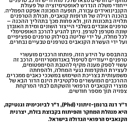
מחקרים חדשים מצאו שלכל מחלה יש הרכב טרפנים
ייחודי משלה הנדרש לאופטימיזציה של פעולת
הקנבינואידים עבורה, תופעה המכונה אפקט הפמליה.
בהכנה רגילה של תרופות קנאביס, תכולת הטרפנים
תלויה בתכונות הזן, ולא פחות מכך בתהליך ההכנה –
טרפנים אובדים בשלבי הייצור השונים ומידת האובדן
שונה מטרפן לטרפן. ניתן להגיע להרכב האופטימלי
לכל מחלה, על ידי שליטה בסילוק טרפנים ספציפיים
ועל ידי העשרת הקנאביס בטרפנים טבעיים נבחרים.
בהתבסס על הידע הזה, פותחו הרכבים מועשרי
טרפנים ייעודיים לטיפול באנדומטריוזיס, הרכב זה
עשוי לספק מענה מקיף להטבת הסימפטומים,
לעצירת התקדמות נגעי המחלה, ולהפחתה
משמעותית בצריכת השימוש במשככי כאבים ממכרים.
ההרכבים המועשרים סלקטיבית הינם הדור הבא של
מוצרי הקנאביס הרפואי והשקתם לבתי המרקחת
צפויה תוך מספר חודשים.
ד''ר דנה ברנמן-זיתוני (Phd), ד"ר לביוכימיה וגנטיקה,
היא מנהלת המחקר והפיתוח בקבוצת בזלת, יצרנית
הקנאביס הרפואי הגדולה בישראל.