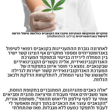
מחקרים מהתקופה האחרונה מיצבו את הקנאביס כחלופת טיפול חדשה
לטיפול באנדומטריוזיס
(צילום: shutterstock)
לאחרונה גוברת ההתעניינות בקנאביס רפואי לטיפול
באנדומטריוזיס ומספר מחקרים אף הציגו קשר ישיר
בין המחלה לירידה בביטוי ובתפקוד המערכת
האנדוקנבינואידית, אליה נקשרים הקנבינואידים
שבקנאביס. נמצא כי חוסר איזון בתפקודה של
המערכת האנדוקנבינואידית קשור ישירות לגדילה
ולשגשוג של נגעי המחלה, להתלקחות הדלקת ולכאב
הנלווה.
"אלה כאבים מהגיהנום, המתגברים בתקופת הווסת,
אשר משביתים אותי מעבודה ומיציאה מהבית ומביאים
אותי עד לסף עילפון ולייאוש תהומי", משתפת אורית,
"הקנאביס עוצר את הכאבים בתוך דקות ומאפשר לי
לעבוד ולתפקד כמעט ללא מגבלות. מאז שהתחלתי