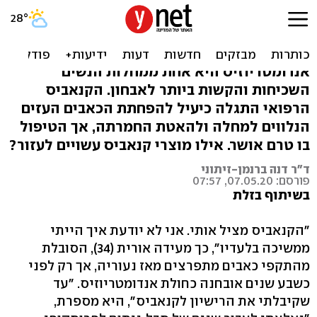
קנאביס רפואי לטיפול
באנדומטריוזיס
אנדומטריוזיס היא אחת ממחלות הנשים
השכיחות והקשות ביותר לאבחון. הקנאביס
הרפואי התגלה כיעיל להפחתת הכאבים העזים
הנלווים למחלה ולהאטת החמרתה, אך הטיפול
בו טרם אושר. אילו מוצרי קנאביס עשויים לעזור?
ד"ר דנה ברנמן-זיתוני
פורסם: 07.05.20, 07:57
בשיתוף בזלת
"הקנאביס מציל אותי. אני לא יודעת איך הייתי
ממשיכה בלעדיו", כך מעידה אורית (34), הסובלת
מהתקפי כאבים מתפרצים מאז נעוריה, אך רק לפני
כשבע שנים אובחנה כחולת אנדומטריוזיס. "עד
שקיבלתי את הרישיון לקנאביס", היא מספרת,