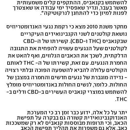
להשתמש בקנאביס, ההתקפים קלים משמעותית
מאשר בעבר, ונדיר שאפסיד ימי עבודה או שאצטרך
לפנות למיון כדי להתחנן לנרקוטיקה".
מחקר משנת 2010 מצא כי רקמת נגעי האנדומטריוזיס
נושאת קולטנים לשני הקנבינואידים העיקריים
שבקנאביס (THC ו-CBD). קשירתו של ה-CBD
לקולטנים שעל הנגעים עשויה להפחית את התגובה
הדלקתית, לשכך את הכאבים הנלווים, ואף להאט את
החמרת הנגעים. עם זאת, קשירתו של ה- THC לאותם
הקולטים עלולה להביא להשפעה הפוכה ובלתי רצויה
- נדידה מוגברת של נגעים חדשים והחמרה במצבן של
החולות. כלומר, לנשים החולות באנדומטריוזיס מומלץ
להשתמש במוצרי קנאביס העשירים ב-CBD ודלים ב-
THC.
יתר על כל אלה, ידוע כבר זמן רב כי המערכת
האנדוקנבינואידית קשורה גם בבקרה על תפישת
הכאב, וכי תרופות מבוססות קנאביס לא רק שמשככות
כאב, אלא גם משפרות את תהליך תפישת הכאב