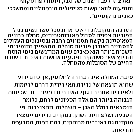
"נאלצתי לעבור שנים של סבל, ניתוח לפרוסקופי
ותופעות לוואי קשות מטיפולים הורמונליים וממשככי
כאבים נרקוטיים".
הערכה המקובלת היא כי אחת מכל עשר נשים בגיל
הפוריות צפויה לסבול מאנדומטריוזיס, מחלה כרונית
המאופיינת בקשת תסמינים רחבה ובסיבוכים העלולים
להסתיים באובדן פוריות מוחלט. המאפיין הדומיננטי
השכיח ביותר הוא כאבים עזים המודגשים בימי הוסת
והביוץ אשר משתקים ופוגעים אנושות באיכות ובשגרת
החיים של הסובלות מהמחלה.
סיבת המחלה אינה ברורה לחלוטין, אך כיום ידוע
שהיא תוצאה של נדידת תאי רירית הרחם לרקמות
ולאיברים אחרים בגוף. האיברים המעורבים בשכיחות
הגבוהה ביותר הם אלה הסמוכים לרחם, כלומר
הנמצאים בחלל האגן – השחלות, החצוצרות, פי
הטבעת ושלפוחית השתן. במקרים נדירים יימצאו
מוקדים גם באיברים מרוחקים, בהם המוח, הסרעפת
והריאות.