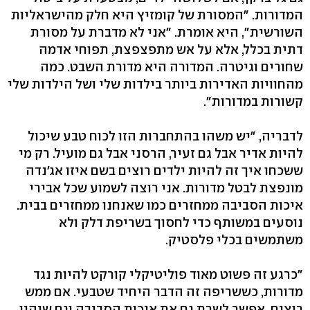
המדורות. "המסורת של קומזיץ היא חלק מהישראליות
השורשית", היא אומרת. "אני לא מדברת על מסורת
דתית בכלל, אלא על אש מתפצפצת, תפוחי אדמה
שחורים וגיטרה. המדורה היא מדורת השבט. כמה
מהחוויות האדירות ביותר בילדות שלי ושל הילדות שלי
קשורות במדורות".
לדבריה, "יש משהו בהתחברות הזו לכוח טבע שיכול
להיות אדיר אבל גם זעיר, הרסני אבל גם מועיל. רק מי
ששכחו איך זה להיות ילדים רוצים בשם איזו אג'נדה
מונפצת לבטל מדורות. אני רוצה לשמוע שכל אבירי
איכות הסביבה ממחזרים כמו שאנחנו ממחזרים בבית.
נוסעים במשותף כדי לחסוך בשריפת דלק ולא
משתמשים בכלי פלסטיק.
"כרגע זה פשוט מאוד פוליטיקלי קורקט להיות נגד
מדורות, כששריפה זה הדבר היחיד שטבעי. אם ממש
רוצים, אפשר לשרת גם את איכות הסביבה וגם שיהיו