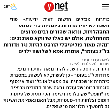
"מה הכי טוב בקורונה? ביטול
המדורות"
השנה לא יהיו מדורות כיתתיות כדי למנוע
התקהלויות, ונראה שהורים רבים מרוצים
מההחלטה, אולם יש כאלו שדווקא מאוכזבים:
"נהיה מאוד פוליטיקלי קורקט להיות נגד מדורות
בל"ג בעומר", אומרת אמא לשלושה ילדים
ליאת עברי עיני
פורסם: 11.05.20, 12:59
הקורונה חסכה השנה להורים את הוויכוחים על
מדורות ל"ג בעומר - כן לעשות, לא לעשות, במסגרת
כיתתית או שכבתית, עם מפעיל או בלי ועוד אינסוף
סוגיות ברומו של עולם. נראה שרוב ההורים מרוצים
מה"חופש" שקיבלו מהרשימה הכיתתית של פיתות,
חומוס וצלחות חד-פעמיות, אבל האם נאמץ את השינוי
גם להמשך? תלוי את מי שואלים.