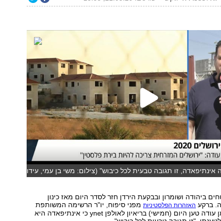
 אינתיפאדה, זו תגובה טבעית לכל כיבוש" (צילום: משי בן עמי, עידו
ים ביהודה ושומרון ובבקעת הירדן חזר לסדר היום מאז כינון
. ברקע
מפני סיפוח, יו"ר הרשימה המשותפת
האזהרות הפלסטיניות
חבר הכנסת איימן עודה טען היום (חמישי) בריאיון לאולפן ynet כי אינתיפאדה היא