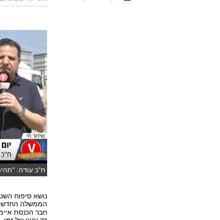
ח"כ עודה: "תהיה
ארז)
נושא סיפוח השטח
הממשלה החדשה