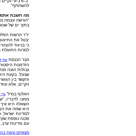
"ב-6 ביוני נ
להשתתף".
מה חשבת אתמול 
"הגישה עצמה נכו
בתוך ים של שנאה
יו"ר הרשות הפלס
יבטל את התיאום 
כי בניגוד להצהר
למרות התועלת ה
חבר הכנסת
עוזי די
הזדמנות היסטורית
גבולות הגנה מכל
שנוכל. בקעת הי
והקשר בין הגושי
הקיים, אלא עוזר ל
האלוף במיל'
גדי 
ממנו. לדבריו, "
השאלה היא איך 
היא שמה את המצי
סכנה נוספת שקיי
עם מדינות ערב, 
מצאתם טעות בכתב