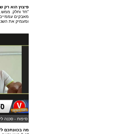
פיצוץ הוא רק ש
מאבקים עממיים. ז
ומעמיק את השנא
סיפוח - סכנה ליש
עמי)
מה בכוונתכם לע