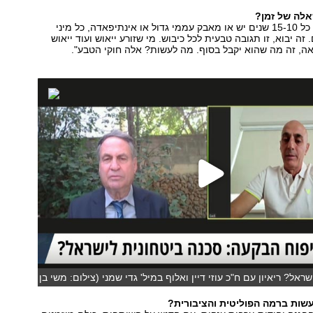
אלה של זמן?
"חד וחלק. ממש. כל 15-10 שנים יש או מאבק עממי גדול או אינתיפאדה, כל מיני
ה יבוא, זו תגובה טבעית לכל כיבוש. מי שזורע ייאוש ועוד ייאוש
ה, זה מה שהוא יקבל בסוף. מה לעשות? אלה חוקי הטבע".
ראל? ריאיון עם ח"כ עוזי דיין ואלוף במיל' גדי שמני (צילום: משי בן
שות ברמה הפוליטית והציבורית?