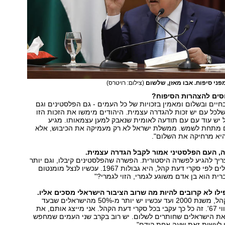
פני סיפוח. אבו מאזן, שלשום
(צילום: רויטרס)
סים להצהרות הסיפוח?
יים ובשלום ומאמין בזכויות של כל העמים - גם הפלסטינים וגם
שלכל עם יש זכות להגדרה עצמית. היהודים מימשו את הזכות הזו
1948, אבל יש עוד עם עם תודעה לאומית שנאבק למען עצמאותו. מגיע
 מתחת לשמש. ממשלת ישראל לא רק מעמיקה את הכיבוש, אלא
יא מרחיקה את השלום".
, העם הפלסטיני אמור לקבל הגדרה עצמית.
ריך להגיע לפשרה היסטורית. הפשרה שהפלסטינים קיבלו, וגם יותר
מ-50% מהישראלים לפי סקרי דעת קהל, היא גבולות 1967. עכשיו לנצל מומנטום
ית הוא בן אדם משוגע לגמרי, הזוי לגמרי?"
"לפי סקרי דעת קהל, משנת 2000 ועד עכשיו יש יותר מ-50% מהישראלים שבעד
שלום על בסיס קווי 67'. זה כל כך עקבי בכל סקרי דעת הקהל. אני מייצג אותם, את
את הישראלים שחותרים לשלום. יש רוב בקרב שני העמים שמחפש
י לעשות זאת שעה אחת קודם".