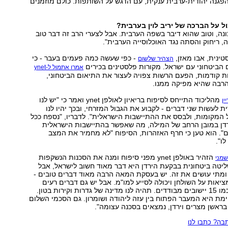
קיים הפגנה יהודית-ערבית ענקית, עם הדגש על השותפות. כולם מוזמנים
על הברכה של יריב לוין בערבית?
נה, וטוב שהוא דיבר בשפה הערבית. אבל לצערי הרב זה דבר טוב
, ריחוק והסתה נגד האוכלוסייה הערבית".
טינית, אבו מאזן,
- כפי שעשה כמה פעמים בעבר - כי
הצהיר שלשום
הביטחוני עם ישראל. מקורות פלסטינים בכירים
אמרו אתמול ל-ynet
ות קודמות, הפעם הרשות צפויה לעצור את התיאום הביטחוני,
רבה שהיא מפיקה ממנו.
מהליכוד התייחס לסיפוח בריאיון לאולפן ynet ואמר כי "יש לנו
ין
 לעשות שני דברים - לקבוע את הגבול המזרחי, ובכך יהיו לנו
 המקומות, ולבסס את ההתיישבות הישראלית". לדבריו, "נספח ככל
רדן במובן הרחב של המילה, מה שאפשר בהתיישבות הישראלית
ם". הוא טען כי חרף האזהרות, הסיפוח "לא מחמיר את המצב
ו".
הזהיר באולפן ynet מפני סיפוח ומנה את הסכנות הנשקפות
שמני
שליטה ביטחונית בבקעת הירדן היא דבר מאוד חשוב לישראל, אבל
ומתי עושים את זה. יש בעסקת המאה הרבה מאוד דברים טובים -
אות על השולחן ויכולה לסייע למו"מ. אבל יש גם דברים רעים
למדינת ישראל, כמו 15 יישובים מבודדים. תהיה לנו מדינה של גדרות וקירות בטון.
מת היא המעבר הפתוח בין עזה ליהודה ושומרון. גם הסכמי השלום
בראשן מצרים וירדן, נמצאים בסכנה עצומה".
ה? כתבו לנו