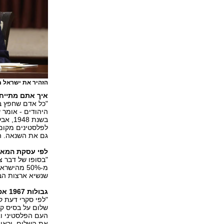
הזהיר את ישראל מ
איך אתם מתייח
"כל אדם שחפץ בח
היהודים - אומר 
בשנת 
לפלסטינים מקום
גם את השנאה. ה
לפי עסקת המאה
"בסופו של דבר צ
שנשיא ארצות הבר
גבולות 1967 אפילו לא קרובים להיות מה שרוב הציבור הישראלי מסכים אליו.
העם הפלסטיני ו
את השלום, וראו