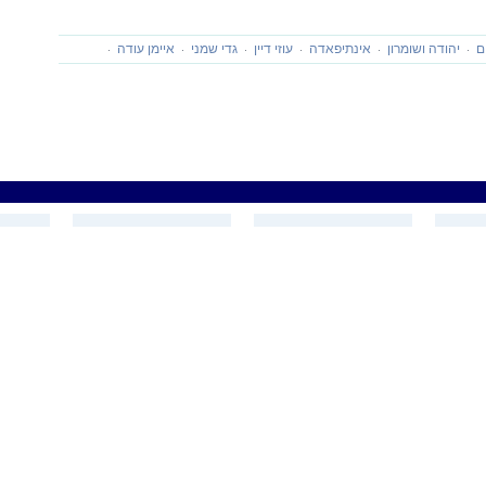
ם
יהודה ושומרון
אינתיפאדה
עוזי דיין
גדי שמני
איימן עודה