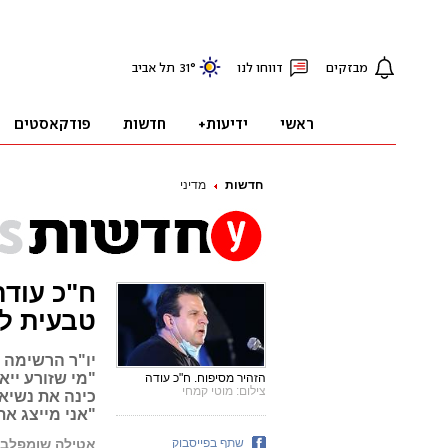
חדשות
מדיני
ח"כ עודה
טבעית לכ
יו"ר הרשימה ה
"מי שזורע יי
הזהיר מסיפוח. ח"כ עודה
צילום: מוטי קמחי
כינה את נשיא 
"אני מייצג א
שתף בפייסבוק
אטילה שומפלבי