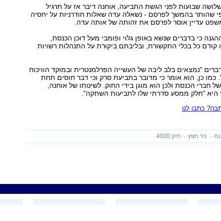
לושה שבועות לפני הגשת התביעה, אוחנה דיבר אז על תרגיל
פי שהותר בהמשך לפרסם - נשאלה עדה שאלות חודרניות על יחסיה
שפט עדיין אוסר לפרסם את זהותה של אותה עדה.
גנה כי בדברים שנשא באופן גלוי ופומבי מעל דוכן הכנסת,
קודם כל בכלי התקשורת, ובליבתם ביקורת על התנהלות רשויות
דברים "נמצאים בלב ליבה של העשייה הפרלמנטרית ובמוקד הוויכוח
. כמו כן, הוא אומר כי מדובר בתביעת סרק וכי דבר חוסים תחת
ל חברי הכנסת ולכן הוא מוגן בידי החוק. לשיטתו של אוחנה,
היא "חלק ממסע סדרתי שלו לתביעות השתקה".
ה? כתבו לנו
נה
ניר חפץ
תיק 4000