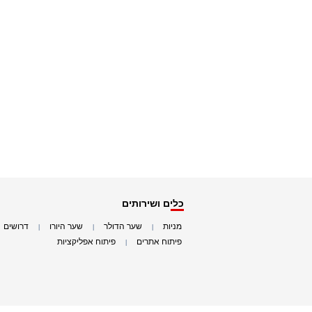
כלים ושירותים
מניות
שער הדולר
שער היורו
דרושים
|
|
|
|
פיתוח אתרים
פיתוח אפליקציות
|
|