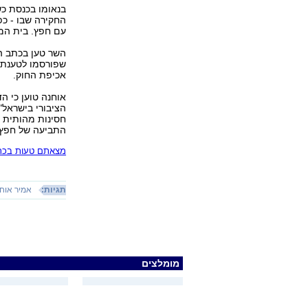
בנאומו בכנסת כש
החקירה שבו - כ
עם חפץ. בית המ
השר טען בכתב הה
שפורסמו לטענתו 
אכיפת החוק.
אוחנה טוען כי ה
הציבורי בישראל"
חסינות מהותית ש
התביעה של חפץ 
מצאתם טעות בכתב
תגיות:
אמיר אוח
מומלצים