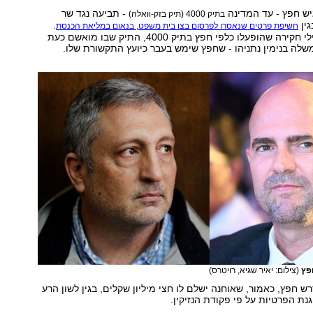
ש חפץ - עד המדינה
- תביעה נגד שר
בתיק 4000 (תיק בזק-וואלה)
ין
.
חשיפת פרטים שנאסרו לפרסום בצו בית משפט, בנאום במליאת הכנסת
אוחנה חשף תרגילי חקירה שהופעלו כלפי חפץ בתיק 4000, התיק שבו מואשם כעת
לה בנימין נתניהו - שחפץ שימש בעבר כיועץ התקשורת שלו.
חפץ
(צילום: יאיר שגיא, רויטרס)
 חפץ, כאמור, שאוחנה ישלם לו חצי מיליון שקלים, בגין לשון הרע
נת הפרטיות על פי פקודת הנזיקין.