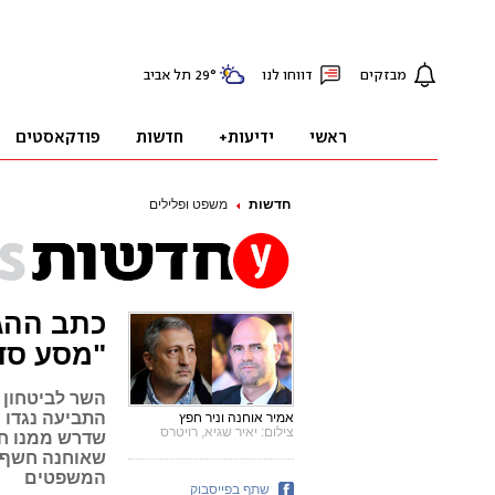
חדשות
משפט ופלילים
כתב ההג
"מסע סד
השר לביטחון 
אמיר אוחנה וניר חפץ
צילום: יאיר שגיא, רויטרס
שדרש ממנו חצי
שאוחנה חשף פ
המשפטים
שתף בפייסבוק