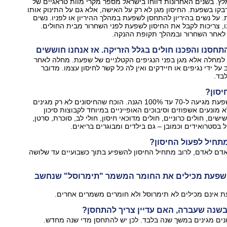
ץ. בשנים האחרונות דווחו בישראל מספר מקרי מוות טראגיים של
דבקו בשפעת. החיסון מגן לא רק על האישה, אלא גם על התינוק אותו
 על נשים בהיריון להתחסן לשפעת במהלך ההיריון או לפניו. נשים
ו, צריכות לקבל את החיסון לשפעת לפני השחרור מבית החולים.
 לאחר השחרור ובמהלך תקופת ההנקה.
חסנו והפכנו חולים בגלל הזריקה. אז אנחנו חוששים
ם למחלה אלא מגן בפני הנגיפים הקטלניים של שפעת. מחלה לאחר
 על ידי נגיפים או חיידקים ואין לה כל קשר לחיסון עצמו. מדובר
בד.
יסון?
יעילות חיסוני השפעת מגיעה ל-70 עד 100% הגנה. הוכח שהחיסונים לא רק מגינים
 מונעים אשפוזים וסיבוכים האופייניים במיוחד לקבוצות סיכון
ישים, חולים כרוניים, חולים מדוכאי חיסון, חולי לב, סוכרת, סרטן,
 בסטרואידים וכמובן – גם בילדים ומבוגרים בריאים.
מתחיל לפעול החיסון?
ם לאדם, לרוב מתחיל החיסון להשפיע בתוך כשבועיים עד שלושה
השפעת מכילים את החומר המשמר "תימרוסל" שנחשב
ת אינם מכילים לא תימרוסל ולא חומרים משמרים אחרים.
 בשנה שעברה, האם עדיין צריך להתחסן?
ונים מגינים במשך שנה בלבד. לכן יש להתחסן מדי שנה מחדש.