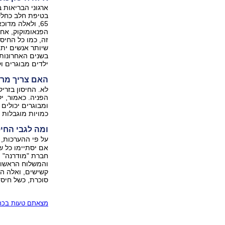
ארגוני הבריאות 
בטיפת חלב כחלק 
65, ולאלה מדו
הפנאומוקוק, אחד
שיותר אנשים יתח
בשנים האחרונות
ילדים מבוגרים ו
האם צריך מרש
לא. החיסון בזרי
הפניה. כאמור, יל
ומבוגרים יכולים
כמויות מוגבלות ע
ומה לגבי החיס
על פי ההערכות,
אם יסתיימו כל 
חברת "מודרנה" ה
והמשלוח הראשון 
קשישים, ואלה הס
סוכרת, כשל חיסו
מצאתם טעות בכתב