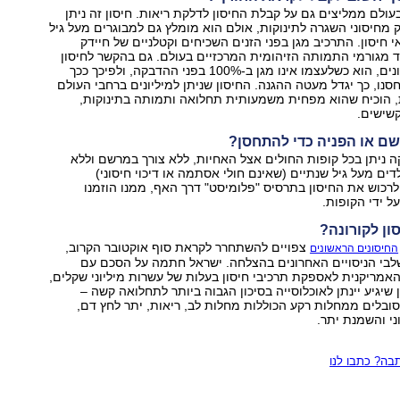
בעולם ממליצים גם על קבלת החיסון לדלקת ריאות. חיסון זה ניתן
מחיסוני השגרה לתינוקות, אולם הוא מומלץ גם למבוגרים מעל גיל
כאי חיסון. התרכיב מגן בפני הזנים השכיחים וקטלניים של חיידק
 מגורמי התמותה הזיהומית המרכזיים בעולם. גם בהקשר לחיסון
זה, כמו כל החיסונים, הוא כשלעצמו אינו מגן ב-100% בפני ההדבקה, ולפיכך ככך
סנו, כך יגדל מעטה ההגנה. החיסון שניתן למיליונים ברחבי העולם
, הוכיח שהוא מפחית משמעותית תחלואה ותמותה בתינוקות,
קשישים.
ם או הפניה כדי להתחסן?
קה ניתן בכל קופות החולים אצל האחיות, ללא צורך במרשם וללא
דים מעל גיל שנתיים (שאינם חולי אסתמה או דיכוי חיסוני)
 לרכוש את החיסון בתרסיס "פלומיסט" דרך האף, ממנו הוזמנו
ל ידי הקופות.
ון לקורונה?
צפויים להשתחרר לקראת סוף אוקטובר הקרוב,
החיסונים הראשונים
שלבי הניסויים האחרונים בהצלחה. ישראל חתמה על הסכם עם
אמריקנית לאספקת תרכיבי חיסון בעלות של עשרות מיליוני שקלים,
שיגיע יינתן לאוכלוסייה בסיכון הגבוה ביותר לתחלואה קשה –
ובלים ממחלות רקע הכוללות מחלות לב, ריאות, יתר לחץ דם,
ני והשמנת יתר.
ה? כתבו לנו