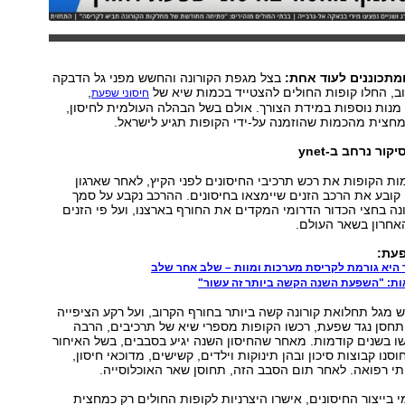
תכוננים לעוד אחת:
בצל מגפת הקורונה והחשש מפני גל הדבקה
ב, החלו קופות החולים להצטייד בכמות שיא של
,
חיסוני שפעת
ש מנות נוספות במידת הצורך. אולם בשל הבהלה העולמית לחיסון,
חצית מהכמות שהוזמנה על-ידי הקופות תגיע לישראל.
יקור נרחב ב-ynet
ות הקופות את רכש תרכיבי החיסונים לפני הקיץ, לאחר שארגון
קובע את הרכב הזנים שיימצאו בחיסונים. ההרכב נקבע על סמך
 בחצי הכדור הדרומי המקדים את החורף בארצנו, ועל פי הזנים
אחרון בשאר העולם.
פעת:
היא גורמת לקריסת מערכות ומוות – שלב אחר שלב
ות: "השפעת השנה הקשה ביותר זה עשור"
מגל תחלואת קורונה קשה ביותר בחורף הקרוב, ועל רקע הציפייה
תחסן נגד שפעת, רכשו הקופות מספרי שיא של תרכיבים, הרבה
 בשנים קודמות. מאחר שהחיסון השנה יגיע בסבבים, בשל האיחור
חוסנו קבוצות סיכון ובהן תינוקות וילדים, קשישים, מדוכאי חיסון,
וותי רפואה. לאחר תום הסבב הזה, תחוסן שאר האוכלוסייה.
 בייצור החיסונים, אישרו היצרניות לקופות החולים רק כמחצית