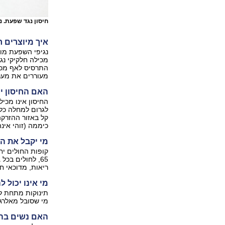
חיסון נגד שפעת. 
איך מיוצרים 
נגיפי השפעת מוז
מכילה חלקיקי נג
התרסיס לאף מכי
מעוררים את מערכ
האם החיסון י
החיסון אינו מכיל
לגרום למחלה כלש
קל באזור ההזרקה
כיממה (זוהי אינ
מי יקבל את הח
קופות החולים יח
65, לחולים בכל
ריאות, מדוכאי חיסון, נשי
מי אינו יכול 
מי שסובל מאלרג
האם נשים בהי