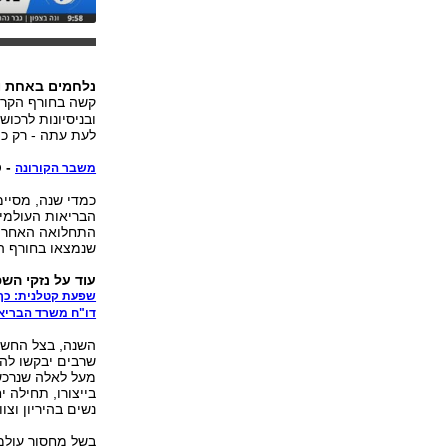
נלחמים באחת ומ
קשה בחורף הקרו
ובניסיונות לרכו
לעת עתה - רק כמ
- ס
משבר הקורונה
כמדי שנה, מסיימ
הבריאות העולמי 
התחלואה האחרונה
שנמצאו בחורף ה
עוד על נזקי הש
שפעת קטלנית: כך 
דו"ח משרד הבריא
השנה, בצל החשש 
שרבים יבקשו לה
מעל לאלה שנרכשו
בייצורו, תחילה י
נשים בהיריון וצ
בשל מחסור עולמי