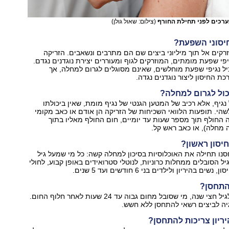
נערכים לפני תחילת החורף
(צילום: שאול גולן)
חיסוני השפעת?
רקים אל תוך מיליוני ביצים שם הם מתרבים ונשאבים. הזריקה
יפי שפעת מומתים, המוזרקים לגוף ומעוררים יצירת נוגדנים נגדם.
ל נגיפי שפעת מוחלשים, שאינם מסוגלים לגרום למחלה, אך
ת החיסון ליצור נוגדנים נגדה.
כול לגרום למחלה?
 נגיף, אלא רכיב של המטען הגנטי של נגיף מומת, שאין ביכולתו
הי. תופעות הלוואי השכיחות של הזריקה הן אודם או כאב מקומי
 החולף תוך מספר שעות עד יומיים, חום החולף מאליו בתוך
ה מחלה), או כאב ראש קל.
יסון ראשון?
סנו תחילה את האוכלוסיות בסיכון למחלה קשה: כל מי שמעל גיל
 גיל הסובלים ממחלות כרוניות, לנוטלי סטרואידים באופן קבוע, לחולי
ם בהיריון ולילדים בני 6 חודשים ועד 5 שנים.
להתחסן?
תינוקות מתחת לגיל חצי שנה, מי שסובל מחום גבוה עד 24 שעות לאחר חלוף החום.
יה לביצים רשאי להתחסן ללא חשש.
ריון צריכות להתחסן?