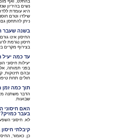
בהחלט, ואף מומל
נשים בהיריון שנ
היא עומדת ללדת.
שילדו וטרם חוסנ
ניתן להתחסן גם
בשנה שעבר הת
החיסון אינו גור
חיסון נגרמת לרוב
בצירוף מקרים בל
עד כמה יעיל ח
בפני תמותה, אלא
ובהם תינוקות, קש
חולים תחת טיפול
תוך כמה זמן 
הדבר משתנה מאד
שבועות.
האם חיסוני 
בעבר כמזיק?
לא. חיסוני השפע
קיבלתי חיסון
כן. כאמור, החיס