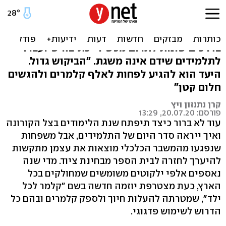
"אפילו עפרונות הם מותרות"
יוזמה חדשה בשם "קלמר לכל ילד" מאפשרת
בדרכים שונות לתרום מכשירי כתיבה שיועברו
לתלמידים שידם אינה משגת. "הביקוש גדול.
היעד הוא להגיע לפחות לאלף קלמרים ולהגשים
חלום קטן"
קרן נתנזון ויץ
פורסם: 20.07.20, 13:29
עוד לא ברור כיצד תיפתח שנת הלימודים בצל הקורונה
ואיך ייראה סדר היום של התלמידים, אבל משפחות
שנפגעו מהמשבר הכלכלי מוצאות את עצמן מתקשות
להיערך לחזרה לבית הספר מבחינת ציוד. מדי שנה
נאספים אלפי ילקוטים משומשים שמחולקים בכל
הארץ, כעת מצטרפת יוזמה חדשה בשם "קלמר לכל
ילד", שמטרתה להעלות חיוך ולספק קלמרים ובהם כל
הדרוש לשימוש פדגוגי.