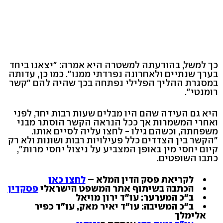
כך למשל, בהודעתה למשטרה היא אמרה: "יצאנו ביחד
בערך שנתיים ולאחרונה נפרדתי ממנו". כמו כן, עדותה
במסגרת ההליך הפלילי נפתחה בכך שהיה להם "קשר
רומנטי".
היא גם העידה שהם היו מבלים שעות רבות יחד, לפני
ואחרי המשמרות אך ככל הנראה הקשר הוסתר מבני
משפחתה, וכשהם גילו - לחצו עליה לסיים אותו.
"הקשר בין הצדדים כלל פעילויות רבות ושונות ולא רק
קיום יחסי מין באופן המצביע על ניצול יחסי מרות",
כתבו השופטים.
לקריאת פסק הדין המלא –
לחצו כאן
הכתבה בשיתוף אתר המשפט הישראלי
פסקדין
ב"כ המערער: עו"ד ירון מויאל
ב"כ המשיבה: עו"ד יאיר מאק, עו"ד כפיר
אלימלך