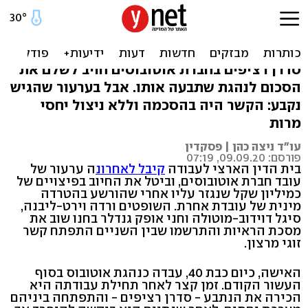
בוטל פיצוי של מיליון שקל על
הטרדה מינית
סדרן רציפים בחברת אוטובוסים חויב לשלם את
הסכום לנהגת שתבעה אותו. אבל בערעור שהגיש
נקבע: הקשר היה בהסכמה וללא ניצול יחסי
מרות
עו"ד ניצה כהן | פסקדין
פורסם: 09.09.20, 07:19
בית הדין הארצי לעבודה
קיבל לאחרונ
ה ערעור של
עובד חברת אוטובוסים, וביטל את החיוב בפיצויים של
כמיליון שקל שנגזר עליו אחרי שהורשע בהטרדה
מינית של עובדת אחרת. השופטים ורדה וירט-ליבנה,
סיגל דוידוב-מוטולה וחני אופק גנדלר בחנו שוב את
מסכת הראיות והתרשמו שבין השניים התפתח קשר
זוגי מרצון.
האישה, כיום כבת 40, עבדה כנהגת אוטובוס בסוף
העשור הקודם. זמן קצר לאחר תחילת עבודתה היא
הכירה את הנתבע - סדרן רציפים - והתפתחה ביניהם