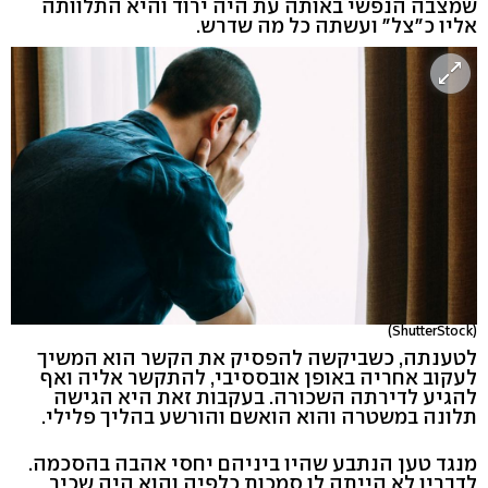
שמצבה הנפשי באותה עת היה ירוד והיא התלוותה
אליו כ"צל" ועשתה כל מה שדרש.
(ShutterStock)
לטענתה, כשביקשה להפסיק את הקשר הוא המשיך
לעקוב אחריה באופן אובססיבי, להתקשר אליה ואף
להגיע לדירתה השכורה. בעקבות זאת היא הגישה
תלונה במשטרה והוא הואשם והורשע בהליך פלילי.
מנגד טען הנתבע שהיו ביניהם יחסי אהבה בהסכמה.
לדבריו לא הייתה לו סמכות כלפיה והוא היה שכיר