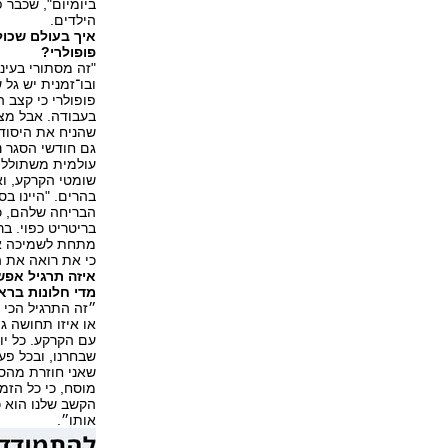
ביומיום", שכבר 
הילדים.
איך בעולם שכול
פופולרי?
"זה מסתורי בעינ
ובו־זמנית יש גל
פופולרי כי קצב 
בעבודה. אבל מצד
שהניח את היסודו
גם חודשי הסגר נ
עולמית משתוללת
שומטי הקרקע, וא
בהרים. "היינו בס
הבריחה שלהם, כמ
בריטריט כפוי. ב
מתחת לשמיכה או 
כי את רואה את הכ
איזה תרגיל אפש
מדי חלונות בר
״זה התרגיל הכי 
או איזו תחושה ג
עם הקרקע. כל יו
שבחרנו, ובכל פ
שאני חוזרת מהס
מוסח, כי כל הזמ
הקשב שלנו הוא כ
אותו״.