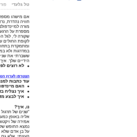
טל גלעדי
פורסם: .20
אם מישהו מספר 
חוויה נהדרת, נר
מורה למיינדפולנ
מספרת על הרגע 
שקורה לי, לגל ה
לקופת החולים שנ
ומתמקדת בתחושת
במדרגות ולא במע
ששברתי את שני ה
הידיים שלך. איך
לא רוצים ל
הצטרפו לערוץ הט
עוד כתבות למנוי
האם מיינדפו
איך נצליח בד
איך לבצע מד
נו, איך?
"שנים של תרגול 
אליה באופן כמעט 
אמירה של ויקטור 
נמצא החופש שלנ
על בן אדם שלא מ
העצמי, אלא גם 