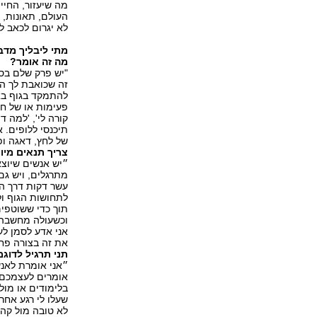
מה שיעזור, החי
העולם, תאונות, 
לא יגרום לכאב ל
מתי ליבליך מדב
מה זה אומר?
"יש פרק שלם בספ
זה שכואבת לך הר
להתמקד בגוף באו
פעימות או של חו
קורה לי', 'למה ד
תיכנסי ללופים. 
של לחץ, דאגה ופ
צריך תנאים מיו
״יש אנשים שיוצא
מתרגלים, ויש גם
עשר דקות דרך ה
לתחושות הגוף ול
תוך כדי ששוטפים
וכשעולה מחשבה כ
אני אדע לסמן לע
את זה בצורה פח
תני תרגיל לדוגמ
״אני אומרת לאנ
אומרים לעצמכם 
בלימודים או מול
שעלו לי רגע אחר
לא טובה מול קהל