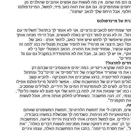
ים הם מה שהם. אין מה לעשות עם אנשים אהובים שהולכים מן
יחסים שמתפרקים. גם אם את חווה כאב פיזי, למשל, המיינדפולנס
חלוף, אבל היחס שלך לכאב ישתנה".
רת על מיינדפולנס
ר שמתייחס לכאבים כרוניים. אני לא אומר לך בתרגול 'תשלימי עם
גל', זה לא נעים לומר דברים כאלה לאנשים, אבל הייתי מנחה אותך
פן שיאפשר לך לחוש שיש אזור כואב, לתאר אותו - כאב של
ם? כאב חיצוני או פנימי? ואז להסיר שכבות מנטליות כמו 'למה זה
ווקא עכשיו', שמחריפות את החוויה. הכאב המנטלי יוקל כי לא
אוקיי, אז יש לך כאב גב, אבל את לא מתמודדת במקביל גם עם גל
חדים".
חדים לתרגול?
ים למה שנקרא ריטריט, כמה ימים אינטנסיביים שבהם רק
 את מי שמוריד אפליקציה של 'הד־ספייס' או 'מיינד־בל' ומתרגל
קשבה למדיטציה. ברגע שמבינים את הטכניקה - להביא קשב
גלים העדינים של המחשבות שלנו - אפשר לתרגל מיינדפולנס אפילו
 כלים. לשים לב לטמפרטורת המים על הידיים, לצלילים שמסביב,
מו 'אני שונאת את זה, למה בן הזוג שלי אף פעם לא עושה כלים?',
צמי, 'הו, הנה מחשבה'. כשאחליט לחלוק אותה איתו, אוכל לעשות
ות תוקפנית״.
ה.
שים, תכתבו לי את 'חמשת הלהיטים', חמשת המשפטים שאתם
בסיטואציות לא נעימות, כשנדמה לך שנכשלת במשהו בעבודה,
 הילדים. אם למשל הזמינו אותי להרצות והייתי גרועה, המחשבות
 כך הן ׳וואו, איזו דפוקה שאת מסכימה לעשות דברים כאלה׳, ׳את
׳, ׳את חסרת כריזמה׳. כתבו את המחשבות האלה, עצמו עיניים