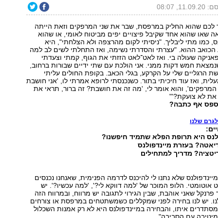
11.09, 08:07
לכם שהוא החליק במרפסת, שבר את שני המרפקים וזאת הייתה
אה שאו שהוא אחד שקיבל פיצויים יפים מביטוח לאומי, או שהוא
ס, כמו מתי ליבליך. "ניסיתי לקום מהרצפה ולא הצלחתי", היא
הכואב ההוא. "עצרתי והסדרתי נשימה, ואז התחלתי לשים לב למה
פאניקה שעולה בי. ואז לאט־לאט הזזתי את הגוף, קמתי וצעדתי
מצאת חמש דקות ממני. אני הולכת עם שתי ידיים שבורות ברחוב,
 הרגליים שלי על הקרקע, בגלי הכאב. בקופת החולים עליתי
לית, ואז עוד חיכיתי בתור. כשנכנסתי לרופא אמרתי לו, 'אני חושבת
מרפקים', והוא אומר לי, 'מה זה את חושבת? זה ברור, תראי את
 את לא צועקת?'"
פספס אף כתבה?
לגרם שלנו
ים:
לנס היא תרופת הפלא שתמיד חיפשנו?
יאטה? בעזרת מיינדפולנס
יטציה? מדריך למתחילים
מיינדפולנס שלא נתנו לי להיכנס לדרמה הפנימית, שאנחנו נכנסים
אוטומטי. הלופ המוכר של 'למה דווקא לי?', 'למה עכשיו?'. יש
פרנקל שאני אוהבת, שבין הגירוי לתגובה יש מרווח, ובמרווח הזה
ו. יש לנו בחירה לפני שמקללים כשמשתטחים במרפסת או צורחים
סתדרים איתו, והבחירה במיינדפולנס היא לא רק אמנות השכלול
מיטיבה עם הסביבה".