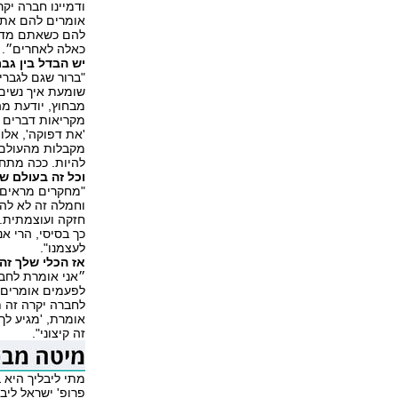
ודמיינו חברה יק
אומרים להם את 
להם כשאתם מדברי
כאלה לאחרים״.
יש הבדל בין גב
"ברור שגם לגברי
שומעת איך נשים
מבחוץ, יודעת מה
מקריאות דברים כ
'את דפוקה', אלו
מקבלות מהעולם ע
להיות. ככה מתח
וכל זה בעולם ש
"מחקרים מראים 
וחמלה זה לא להג
חזקה ועוצמתית. 
כך בסיסי, הרי א
לעצמנו".
אז הכלי שלך זה 
״אני אומרת לחברה
לפעמים אומרים 
לחברה יקרה זה ת
אומרת, 'מגיע לך'
זה קיצוני".
מתי ליבליך היא 
פרופ' ישראל ליב