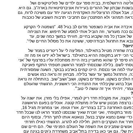
יטה הירושלמית, בבית ספר עם ילדים של פוליטיקאים ושל
ובשנות שבתון של ההורים בעיירות אוניברסיטאיות בארה"ב. גם היא
, אבל אצלה הרציונליות האקדמית הגיעה יחד עם משיכה לרוח, גם
ראה תמהוני ולא הסתנכרן עם תחביבי תרבות השובע של כוכבות
כשהייתה בת 16 איבדה את אביה כשנפטר מדום לב בגיל 48. "נשמטה לי הקרקע
גם ככה מעורער, וזה הוביל אותי למסע של חיפוש. את הצניחה
ל אובדן כל מה שקבוע בחיים, חוויתי במשך כמה שנים, עד
א את התרגול הבודהיסטי, ששינה את כל מסלול החיים שלי".
יזם?
תי בת 20 וחברה שחזרה מטיול בתאילנד, המליצה לי על ריטריט במנזר של
 הכי ידוע בתקופה ההיא בתאילנד. בישראל לא ידעו אז מה זה
ו סיפר לך שהוא מתעניין בזה היית מסתכלת עליו בפרצוף של 'אני
טסתי לשם. בלילה שנכנסתי למנזר הראשון חטפתי התקף פאניקה
עתי למה אני נכנסת. היינו קמים בארבע בבוקר, השעה שמסורתית
, והתרגול נמשך עד עשר בלילה. מבחוץ זה נראה כמו אנשים
 הולכים בשקט, ועומדים בשקט, ושוב־ושוב־שוב. בהתחלה זה נראה
 אבל ברגע שקיבלתי את ההנחיה הכי ראשונית, הרגשתי שהעולם
רי, זיהיתי איך זה עושה לי טוב״.
?
הקצה, את מקבלת חדר ריק לגמרי, אפילו בלי מזרן. את ישנה על
 ברצפה מבטון שיש עליה מחצלת קטנה. אוכלים בפעם הראשונה
בשמונה בבוקר ובפעם האחרונה ב־12 בצהריים, אורז וטופו. אני צמחונית מגיל 16,
מוזר בתקופתי, ואני זוכרת שאיך שנכנסנו למנזר הראו לנו שבכל חדר
, כדי שאם נמצא עקרב בנעל, נטאטא אותו לתוך הדלי, ובסוף היום
שחרר את העקרבים רחוק. חלילה לא להרוג. הרגשתי כאילו חזרתי
אנשים שמבינים את השפה של העולם הפנימי שלי. הם חיים שם
ית שלי, גם אני כאן בדירה בתל־אביב משחררת ג'וקים בגינה עם