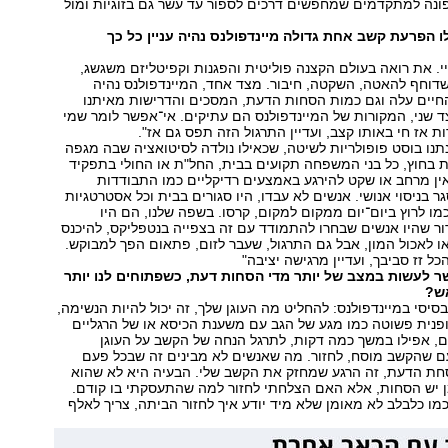
פונה למתקדמים שמחפשים דרכים לספור עד עשר גם בזוגיות ומול
ו הפרעת קשב אחת גדולה מיינדפולנס נהיה עניין כל כך
יי. את רואה בעולם הקצנה פוליטית והפגנות וקפיטליזם משגשג,
 שדוחף להאטה, השקטה, חיבור. מצד אחד, המיינדפולנס נהיה
החיים עלה וגם כמות הסחות הדעת, המסכים והדרישות מאיתנו
 שני, המקורות של המיינדפולנס הם עתיקים. אי־אפשר לומר שמי
ת אז חי באותו קצב, ועדיין התרגול הזה תפס גם אז".
תנו בוסט פופולריות לשיטה, שכאילו נולדה לסיטואציה שבה מגפה
 בחוץ, כל בני המשפחה תקועים בבית, החל"ת או החולי בתפקיד
ין מרחב או שקט להירגע באמצעים רדיקליים כמו התבודדות
גר בניסוי אנושי. אנשים לא עבדו, היו סגורים בבית וכל אסטרטגיות
ו לרוץ ביום־יום ממקום למקום, קרסו. בשפה שלנו, הם היו
רור שהיו אנשים שבחרו להתמודד עם זה בצפייה בנטפליקס, להיכנס
לאכול המון, אבל גם התרגול, שעבר לזום, פתאום הפך למבוקש.
ל זז סביבך, ועדיין מרגישה יציבה"
ר לעשות במצב של יותר מדי הסחות דעת, כשפתוחים לנו יותר
אש?
בסיסי במיינדפולנס: להחליט מה העוגן שלך, זה יכול להיות הנשימה,
ופנית פשוטה כמו מגע של הגב עם משענת הכיסא או של הרגליים
ם, אפילו במשך כמה דקות, לתרגל הנחה של הקשב על העוגן
עם שהקשב מוסח, לחזור. מה שאנשים לא מבינים זה שבכל פעם
חת הדעת, זה הרגע שמחזק את הקשב שלי. הבעיה היא לא שהוא
ן יש הסחות, אלא האם הצלחתי לחזור למה שהתעסקתי בו קודם.
מו כלבלב לא מאומן שלא מיד יודע איך לחזור הביתה, צריך לאלף