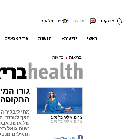
בריאות
בריאות
גורו המי
התקופה 
מתי ליבליך הי
הפך לטרנד. ה
צילום: איליה מלינקוב
צילום: איליה מלינקוב
של אושו, אבל
נשות גואל רצו
תרגילים מנטל
שתף בפייסבוק