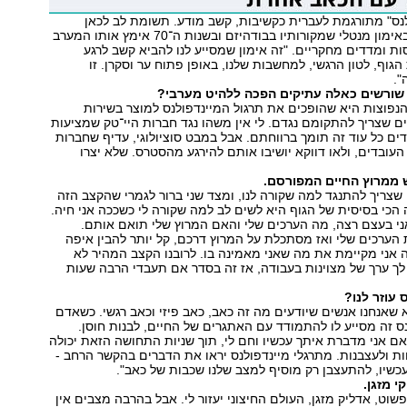
נס" מתורגמת לעברית כקשיבות, קשב מודע. תשומת לב לכאן
ולעכשיו. מדובר באימון מנטלי שמקורותיו בבודהיזם ובשנות ה־70 אימץ אותו המערב
סות ומדדים מחקריים. "זה אימון שמסייע לנו להביא קשב לרגע
גוף, לטון הרגשי, למחשבות שלנו, באופן פתוח ער וסקרן. זו
".
 שורשים כאלה עתיקים הפכה ללהיט מערבי?
נפוצות היא שהופכים את תרגול המיינדפולנס למוצר בשירות
ם שצריך להתקומם נגדם. לי אין משהו נגד חברות היי־טק שמציעות
ים כל עוד זה תומך ברווחתם. אבל במבט סוציולוגי, עדיף שחברות
 העובדים, ולאו דווקא יושיבו אותם להירגע מהסטרס. שלא יצרו
 ממרוץ החיים המפורסם.
שצריך להתנגד למה שקורה לנו, ומצד שני ברור לגמרי שהקצב הזה
ה הכי בסיסית של הגוף היא לשים לב למה שקורה לי כשככה אני חיה.
ני בעצם רצה, מה הערכים שלי והאם המרוץ שלי תואם אותם.
ערכים שלי ואז מסתכלת על המרוץ דרכם, קל יותר להבין איפה
 אני מקיימת את מה שאני מאמינה בו. לרובנו הקצב המהיר לא
לך ערך של מצוינות בעבודה, אז זה בסדר אם תעבדי הרבה שעות
 עוזר לנו?
 שאנחנו אנשים שיודעים מה זה כאב, כאב פיזי וכאב רגשי. כשאדם
ס זה מסייע לו להתמודד עם האתגרים של החיים, לבנות חוסן.
 אני מדברת איתך עכשיו וחם לי, תוך שניות התחושה הזאת יכולה
ות ולעצבנות. מתרגלי מיינדפולנס יראו את הדברים בהקשר הרחב -
עכשיו, להתעצבן רק מוסיף למצב שלנו שכבות של כאב".
 מזגן.
שוט, אדליק מזגן, העולם החיצוני יעזור לי. אבל בהרבה מצבים אין