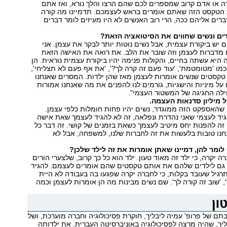
רה או אדם קרוב שמספרים לכם שהם הרצו והלך נורא, ואז אתם
הטקסט הזה שאתם אומרים בראש לעצמכם. תדמיינו מה קורה
ם אליהם ככה, הרי רוב האנשים לא היו מעיזים לומר דברים
רים ונשים שחווים את הסיטואציה הזאת?
ם יש ביקורת עצמית, אבל נשים נוטות יותר לבקר את עצמן. אני
 מדברות לעצמן וזה שובר את הלב. את רואה את האישה הזאת
 היא עשתה בחיים, והקולות פנימה יהיו ביקורת עצמית נוראית. הן
מו 'מטומטמת', 'עוד פעם זה קרה לך?', 'את אף פעם לא תצליחי',
 טקסטים שנשים אומרות לעצמן מאז שהן ילדות. המסרים שאנחנו
ל מיניות והישגיות, גורמים לנו להפנים את מה שאנחנו אמורות
ילה החגיגה של המשטור העצמי".
ל מיליון סדנאות העצמה.
שהאספקט הזה ממוגדר, נשים יהיו פחות חומלות כלפי עצמן.
יד לעצמי שאני נהדרת ונפלאה, זה לא להגיד לעצמך שאת אישה
זה להפנות יחס מיטיב לעצמך כשאת בזמנים של קושי. זה דבר כל
נחנו טובות בלעשות את זה לחברות שלנו, למשפחה, אבל לא
לומר להן, דמיינו שאתן אומרות את זה לילד שלכן?
 יקרה, כי ילד זה מאוד טעון. ילד הוא כל כך קרוב, שלצערי הורים
גם לילדים שלהם את אותם טקסטים שהם אומרים לעצמם. להגיד
רגיל שעובד בקלות, כי לחברה יקרה שפגעו בה בעבודה לא היית
, 'שוב זה קורה לך'. שם נשים מבינות מה הן אומרות לעצמן וכמה
בתם של פרופ' עמיה ליבליך, חוקרת פסיכולוגיה וחברה מוערכת, ושל
ליך, שהיה מרצה לפסיכולוגיה באוניברסיטה העברית. את ילדותה