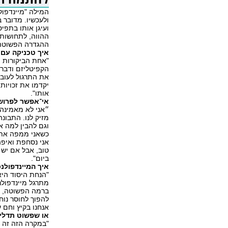
המילה "מיינדפול
ועיגן אותו בתפי
ההווה, לתחושות ה
ההגדרה הפשוטה
איך טכניקה עם
"אחת הביקורות ה
הקפיטליזם ודברי
את התרגול לעובד
יקדמו את זכויות
אותו".
אי־אפשר לפרוש
״אני לא מאמינה 
מזיק לנו. התבונ
וגם להבין למה א
כשאני ממפה את ה
אני נסחפת ואיפה
טוב, אבל אם יש 
ביום".
איך המיינדפולנס
"הנחת היסוד היא
מתרגל מיינדפולנ
ברמה הפשוטה, אם
להפוך לחוסר נוח
אנחנו בקיץ וחם 
או שפשוט תדליקי
"במקרה הזה זה פ