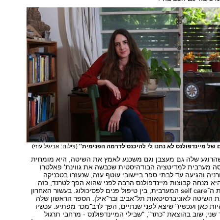
ם של מיינדפולנס לא נתנו לי להיכנס לדרמה הפנימית''
(צילום: אביגיל עוזי)
ליך, בת 49, שהרוגע שלה גם מעצבן וגם משכנע לאמץ את השיטה, היא מומחית
סה מערבית למדיטציה הבודהיסטית שכבשה את גווינת' פאלטרו
ניה והגיעה עד לבתי ספר ביישובי עוטף עזה, שנעזרו בטכניקה
א מנחה קבוצות מיינדפולנס הרבה לפני שהוא הפך לטרנד, כזה
שמשלבים בשגרת ה־self care המערבית, בין טיפול פנים לפסיכולוג. בעשור האחרון
ת השיטה לאוניברסיטאות תל־אביב ובר־אילן. הספר הראשון שלה
יות כאן ועכשיו" שיצא לפני שנתיים, הפך לרב־מכר מפתיע. עכשיו
שני, שוב בהוצאת "כתר", "שבילי המיינדפולנס - מרחבי תרגול