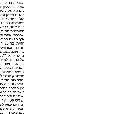
העבירה בחיק האל
שופטים בעליון, 
למדה פסיכולוגיה
בשנים שבהן זה נ
הוליוודיות רזות.
ביום אחד, בגיל 
החופשית הזאת, ש
שהכרתי אחרי הצב
איך הגעת לבודה
"היי
המורה הבודהיסטי
בודהיזם, כשמישה
צריכה לדאוג?'. 
של החיים. לא יד
בודהה התעורר בה
יושבים בשקט ואז
לי שיא המוזרות,
משתתק סביבי לגמ
והצמצום הנזירי
"הצמצום היה עד 
מין הגבהה קטנה
שגם זה היה דבר 
יש דלי קטן ויעה
הנזירים יבואו ל
הביתה, שיש שם 
כמו שאני חיה בב