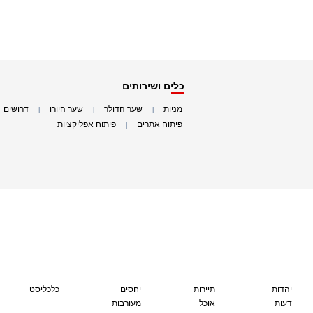
כלים ושירותים
מניות
שער הדולר
שער היורו
דרושים
|
|
|
|
פיתוח אתרים
פיתוח אפליקציות
|
|
יהדות
תיירות
יחסים
כלכליסט
דעות
אוכל
מעורבות