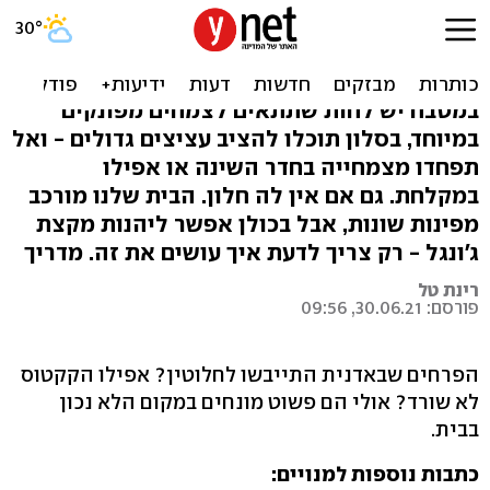
בסלון, במטבח ובשירותים:
איפה כדאי לגדל עציצים בבית
במטבח יש לחות שתתאים לצמחים מפונקים
במיוחד, בסלון תוכלו להציב עציצים גדולים - ואל
תפחדו מצמחייה בחדר השינה או אפילו
במקלחת. גם אם אין לה חלון. הבית שלנו מורכב
מפינות שונות, אבל בכולן אפשר ליהנות מקצת
ג'ונגל - רק צריך לדעת איך עושים את זה. מדריך
רינת טל
פורסם: 30.06.21, 09:56
הפרחים שבאדנית התייבשו לחלוטין? אפילו הקקטוס
לא שורד? אולי הם פשוט מונחים במקום הלא נכון
בבית.
כתבות נוספות למנויים: