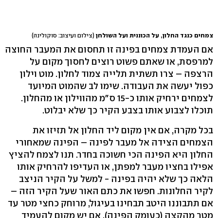
צמחים כנגד החלון, על הכוננית ועל השולחן
(צילום ועיצוב: סוקולינה)
אם העמדת צמחים בפינה זו תחסום את המעבר החוצה
למרפסת, או שאתם פשוט רוצים לחסוך מקום על
הרצפה – צרו תשתית תלייה צמוד לחלון. מוט וילון
כפול יעשה את העבודה. שימו לב שהמוט המיועד
לצמחים ירחיק אותו כ-15 ס"מ מהווילון או מהחלון.
תוכלו לצבוע אותו בצבע הקיר כך שלא יבלוט.
בכל מקרה, אם אין מקום ליד החלון אל תזיזו את
הצמחים הצידה אל מעבר לפינה – הפינה שמאחורי
החלון היא הפינה הכי חשוכה בחדר. תנו לצמח להציץ
אפילו בחציו מעבר למפתן, או העדיפו להרחיק אותו
הלאה כך שלא יהיה בפינה - למשל על הקיר הניצב
לקיר החלונות. חפשו את כתם האור שעל הקיר הזה –
אם תתבוננו היטב תבחינו בעיגול, מרוחק כחצי מטר עד
מטר מהקצה (כעומק הפינה). אם יש מקום להעמיד