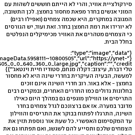
סירקולציית אוויר, והרי לא הייתם חוששים לשהות עם
המוני אנשים בחדר מפאת מחסור בחמצן. לכן התשובה,
המגובה במחקרים, היא שכמה צמחים (ואפילו רבים)
לא יורידו את רמת החמצן בחדר. זאת ועוד, יש הגורסים
כי הצמחים מטהרים את האוויר מכימיקלים הנפלטים
בחלל הבית.
{"type":"image","data":
eImageData.5958111~10800505","url":"https://ynet-
טלי דברת, עיצוב: דקלה מנחם, סטודיו חיית וינטאג'"}}
למעשה, הבעיה העיקרית בחדרי שינה היא לא מחסור
בחמצן - אלא באור. רוב חדרי השינה אינם זוכים
בחלונות גדולים כמו החדרים האחרים, ובמקרים רבים
התריסים או הווילון מוגפים גם במהלך היום כאילו
מדובר במערה. אז אם ברצונכם לגדל צמחים בחדר
השינה, התרגלו לפתוח בבוקר את התריסים והווילון
עד המקסימום האפשרי. כל שעת אור נוספת תזין את
הצמחים שלכם ותסייע להם לשגשג, ואם תפתחו גם את