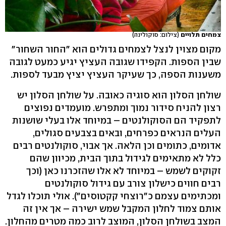
צמחים תלויים
(צילום: סוקולינה)
מקום מצוין לנצל לצמחים גדולים הוא "החור השחור"
שבין הספות. הקפידו שגובה העציץ יגיע כמעט לגובה
משענות הספה, כך שעיקר העציץ יציץ מבעד לספות.
שולחן הסלון הוא סוגיה כאובה. על שולחן הסלון יש
רצון להניח סידור נמוך ומתפרש. מועמדים נפוצים
לתפקיד הם הסוקולנטים – במיוחד אלו בעלי שושנות
העלים הנראים כפרחים, ובאים בצבעים סגולים,
אדומים, כתומים וכן הלאה. אך אבוי, סוקולנטים רבים
כלל לא מתאימים לגידול בתוך הבית, מכיוון שהם
זקוקים לשמש – במיוחד לא אלו שהזכרנו כאן (וכך
רבים חווים כישלון צורב עם גידול סוקולנטים
ומכתימים עצמם כ"רוצחי קקטוסים"). אולי תוכלו לגדל
אותם צמוד לחלון המקבל שמש ישירה – אך אין זה
המצב בשולחן הסלון, המוצב לרוב כמה מטרים מהחלון.