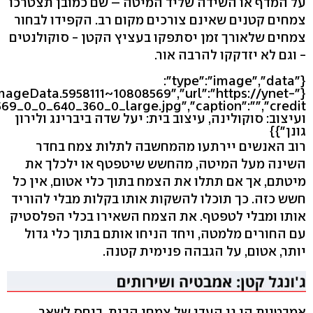
על המדף או השידה שליד המיטה – שם כמובן תצטרכו
צמחים קטנים שאינם צורכים מקום רב. הקפידו לבחור
צמחים שלאורך זמן יסתפקו בעציץ הקטן - סוקולנטים
- וגם לא יזדקקו להרבה אור.
{"type":"image","data":
ImageData.5958111~10808569","url":"https://ynet-
ועיצוב: סוקולינה, עיצוב בית: יעל שדה ביברינג ולירון
גונן"}}
רוב האנשים יירתעו מהמחשבה לתלות צמח בחדר
השינה מעל המיטה, מהחשש שיטפטף או ילכלך את
מיטתם, אך אם תתלו את הצמח בתוך כלי אטום, אין כל
חשש כזה. כך תוכלו להשקות אותו בקלות מבלי להוריד
אותו ומבלי לטפטף. את הצמח השאירו בכלי הפלסטיק
עם החורים מלמטה, ויחד הניחו אותם בתוך כלי גדול
יותר, אטום, על הגבהה פנימית קטנה.
אמבטיות הן גן העדן של צמחי הבית, ביחס לשאר