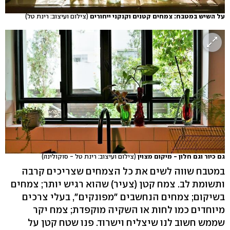
על השיש במטבח: צמחים קטנים וקנקני ייחורים
(צילום ועיצוב: רינת טל)
גם כיור וגם חלון - מיקום מצוין
(צילום ועיצוב: רינת טל - סוקולינה)
במטבח שווה לשים את כל הצמחים שצריכים קרבה
ותשומת לב. צמח קטן (צעיר) שהוא רגיש יותר; צמחים
בשיקום; צמחים הנחשבים "מפונקים", בעלי צרכים
מיוחדים כמו לחות או השקיה מוקפדת; צמח יקר
שממש חשוב לנו שיצליח וישרוד. פנו שטח קטן על