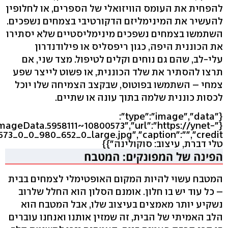
להפחית את העומס הוויזואלי של הספרים, או לחלופין
להעשיר את המינימליזם הדקורטיבי בצמחים נשפכים.
השתמשו בצמחים נשפכים מינימליסטיים שלא יסתירו
את הכוננית היפה, כגון ריפסליס או פילודנדרון
עלי-לב, שהם גם נוחים וקלים לטיפול. מצד שני, אם
תרצו להסתיר את שלד הכוננית, או פשוט לייצר שפע
צמחי – השתמשו בפוטוס, שבקצב הצמיחה שלו יוכל
לכסות כוננית שלמה בתוך עונה או שתיים.
{"type":"image","data":
eImageData.5958111~10800573","url":"https://ynet-
טלי דברת, עיצוב: סוקולינה"}}
המטבח עשוי להיות המקום האופטימלי לצמחים בבית
– כל עוד יש בו חלון. אומנם הסלון הוא החלל שלרוב
נשקיע יותר מאמצים בעיצוב שלו, אבל המטבח הוא
הלב האמיתי של הבית, זה שמזין אותנו ואנחנו עוברים