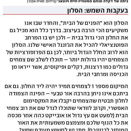
ביתה של דקלה מנחם מסטודיו חיית וינטאג'
(צילום: מאיה אבגר)
הסלון הוא "הפנים של הבית", והחדר שבו אנו
משקיעים הכי הרבה בעיצוב. בדרך כלל הוא מכיל גם
את החלון הכי גדול בבית – ולכן יש בו המרחב
הפוטנציאלי להכיל את הג'ונגל האישי שלנו. הסלון
הוא לרוב החלל הגדול ביותר, לכן גם הפרופורציות של
הצמחים יהיו גדולות יותר – תוכלו לשלב שם צמחים
גדולים כמו דרצנות, דקלים ופיקוסים, אשר ייראו מן
הכניסה ומרחבי הבית.
המיקום מספר 1 לצמחים תמיד יהיה ליד החלון. גם אם
ביתכם אינו ניחן בהרבה אור טבעי – הפינה הצמודה
לחלון תבטיח שהצמחים יקבלו את המקסימום
האפשרי, וקרוב לוודאי שתוכלו לגדל שם את רוב צמחי
הבית (למעט אם עץ גדול או אובייקט כהה אחר מכסה
את כל הנוף שלכם ומצמצם משמעותית את האור
המוחזר לכיוונכם). מתי יש לחשוש מעודף שמש?