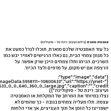
אמבטיה מוארת
(צילום ועיצוב: רינת טל - סוקולינה)
כל עוד האמבטיה שלכם מוארת, תוכלו לגדל כמעט את
כל מגוון צמחי הבית, גם כאלו הרגישים לאוויר יבש כמו
השרכים. הניחו ותלו צמחים היכן שרק אפשר. על
הרצפה אם יש מקום, על מדפים ולצד הכיור.
{"type":"image","data":
eImageData.5958111~10800633","url":"https://ynet-
ועיצוב: רינת טל - סוקולינה"}}
נצלו במיוחד את המרחב של המקלחת או האמבטיה
עצמה. תלו מעליה צמחים בגובה - כך שהמים לא
ישפריצו כל הזמן אל תוך העציצים, אך אדי הלחות