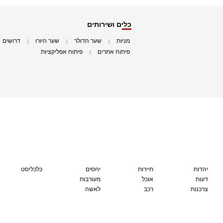
כלים ושירותים
מניות
שער הדולר
שער היורו
דרושים
|
|
|
|
פיתוח אתרים
פיתוח אפליקציות
|
|
יהדות
תיירות
יחסים
כלכליסט
דעות
אוכל
מעורבות
צרכנות
רכב
לאשה