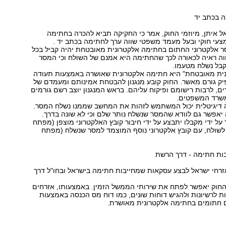
ה בכתב יד
 איתן, מיוזמי החוק, אמר כי החקיקה תביא להכרה בחתימה
עי חוקי ובעל מעמד משפטי שווה ערך לחתימה בכתב יד .
סר אלקטרוני החתום בחתימה אלקטרונית מאובטחת יהיה קביל בכל
ווה ראיה לכאורה לכך שהחתימה היא אמנם של השולח וכי המסר
בל נשלח מטעמו.
ית מאובטחת" היא חתימה אלקטרונית שאושרה באמצעות תעודה
יק גורם מאשר. החוק קובע מנגנון להבטחת אמינותם ומעמדם של
, לרבות רישומם ופיקוח עליהם. בראש המנגנון יוצב רשם גורמים
משרד המשפטים.
דיגיטלית יכול המשתמש לזהות את המחשב שממנו נשלח המסר.
יאפשר גם לוודא שהמסר שנשלח נותר שלם וכי לא שונה בדרך.
 על ידי מקבלו יתבצע על ידי חיבור קובץ האלקטרוני מוצפן (מפתח
 לשולח, עם קובץ אלקטרוני נוסף המוצמד למסר שנשלח (מפתח
ות חתימה - דרך הרשת
רחי ישראל לבצע עסקאות שמחייבות חתימה בישראל ובחו"ל דרך
י החוק יאפשר לפתח את שירותי הממשל הזמין. באמצעותו, אזרחים
ות לרשיונות ולהגיש דוחות שונים, כמו דוח מס הכנסה באמצעות
 חתומים בחתימה אלקטרונית מאושרת.