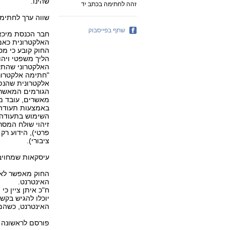
שהינו.
זהה לחתימה בכתב יד
שווה ערך לחתימ
שתף בפייסבוק
חבר הכנסת מיכאל
האלקטרונית כאמצ
החוק קובע כי מ
הליך משפטי ויה
האלקטרוני שהתק
"חתימה אלקטרונ
אלקטרונית שהנפ
הגורמים המאשרים
מאשרים, עובד 
באמצעות תעודה 
השימוש בתעודה 
זיהוי שולח המסר
פרטי), הידוע רק
ציבורי).
עיסקאות שמחויב
החוק מאפשר לאז
האינטרנט.
ח"כ איתן ציין כ
יוכלו להגיש בקש
האינטרנט, כשהם
פורסם לראשונה