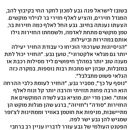
בשובו לישראל פנה גבע למכון לחקר החי בקיבוץ להב,
המגדל חזירים, והציע לאלף חזירי בר לגילוי מוקשים.
הצעתו נענתה בחיוב. גבע החל לאלף כמה חזירות בר,
טמן מוקשים מתחת לאדמה, ולשמחתו החזירות גילו
אותם במהירות וביעילות.
"הניסיונות שערכתי הוכיחו כי עבודת החזיר יעילה
יותר גם מגלאי אלקטרוני", טוען גבע. "החזיר יכול לתת
מענה טוב יותר במהלך חיפושים ליד מסילות רכבת או
במזבלות, שבהן יש מתכות רבות נוספות. במקרה כזה
הגלאי פשוט מתבלבל".
"נוסף על כך", מסביר גבע, "החזיר לעומת כלבי ההרחה
הוא הרבה פחות תזזיתי והרבה יותר קל ונוח לאלף
אותו". ואכן מדי יום, מוציא גבע לשדה המוקשים את
החזירות "סודה" ו"חזיזה", ברגע שהן מגלות מוקש הן
מתיישבות, מניפות את חוטמן באוויר וממתינות לצ'ופר
שמגיש להן גבע ישר לפה.
הפטנט העולמי של גבע עורר לדבריו עניין רב ברחבי