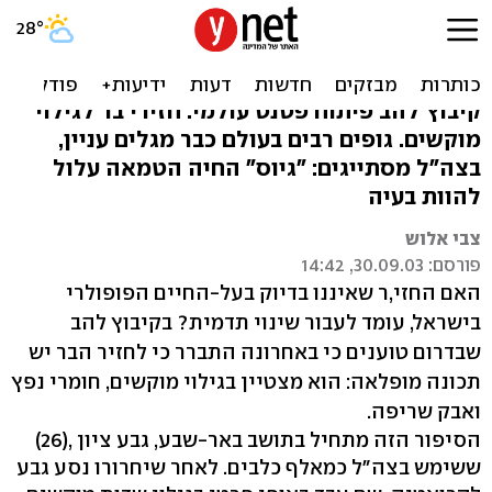
קיבוץ להב: חזירים בשירות
הביטחון
קיבוץ להב פיתוח פטנט עולמי: חזירי בר לגילוי
מוקשים. גופים רבים בעולם כבר מגלים עניין,
בצה"ל מסתייגים: "גיוס" החיה הטמאה עלול
להוות בעיה
צבי אלוש
פורסם: 30.09.03, 14:42
האם החזי,ר שאיננו בדיוק בעל-החיים הפופולרי
בישראל, עומד לעבור שינוי תדמית? בקיבוץ להב
שבדרום טוענים כי באחרונה התברר כי לחזיר הבר יש
תכונה מופלאה: הוא מצטיין בגילוי מוקשים, חומרי נפץ
ואבק שריפה.
הסיפור הזה מתחיל בתושב באר-שבע, גבע ציון ,(26)
ששימש בצה"ל כמאלף כלבים. לאחר שיחרורו נסע גבע