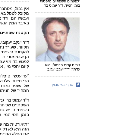
"לפעמים השפתיים נתפסות
בזמן המין". ד"ר עמוס בר
אין גבול, מסתב
מקובל לטפל באף 
ועכשיו הם יורד
באיבר המין הנשי
הקטנת שפתיים פ
ד"ר יעקב יעקובי,
תקווה, שעורך ני
להקטנת השפתיים
הן א-סימטריות. ז
לפגוע בדימוי עצ
ניתוח קרום הבתולין הוא
קיום יחסי מין, 
עדתי". ד"ר יעקב יעקובי
"עד עכשיו טיפלו
הכי חיצוני שלו 
שתף בפייסבוק
המחיר של הניתוח הוא 3,200 שקל
ד"ר עמוס בר, גני
השפתיים שכיחה א
בשפתיים. יש גם
בזמן יחסי המין ה
"תיאורטית מה שע
הזה היא לא רק ל
את החלק הפנימי 