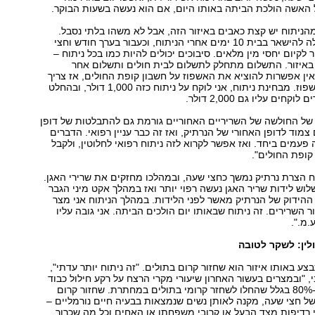
 האשה הולכת הביתה באותו היום, אם הוא נעשה בשעות הבוקר.
ניתוח יש קצת כאבים באיזור הזה, אבל לא משהו בלתי נסבל.
אנחנו ממליצים לה להישאר בבית 10 ימים אחרי הניתוח, וכעבור בערך חודש וחצי
לקיום יחסי מין מלאים. סיבוכים יכולים להיות כמו בכל ניתוח –
 באיזור. התשלום מתחלק לתשלום לבית חולים ותשלום אחר
ין אפשרות להוציא את האשפוז על חשבון קופת החולים, אז צריך
לשלם גם על האשפוז. מבחינת ניתוח, אני לוקח על ניתוח כזה 1,000 דולר, ובהחלט
חים עליו גם 2,000 דולר.
של החולשה של השריריים האחוריים גורמת גם להתבלטות של דופן
מוד לדופן האחורי של הנרתיק, ואז זה כבר עניין רפואי. הדברים
פעמים ביחד. ואז אפשר לקרוא לזה ניתוח רפואי לחלוטין, ולקבל
קופת החולים".
תוח הצרת נרתיק נמשך כחצי שעה, ובמהלכו מחזקים את שרירי האגן.
לוש לידות שריר האגן נעשה רפוי יותר ואז במהלך אקט מיני הגבר
הידוק של הנרתיק מאשר לפני הלידות. במהלך הניתוח אני מצר
 השרירים. זה ניתוח שבאותו יום הולכים הביתה. אני גובה עליו
לין: לשקר לטובה
ע באותו איזור הוא שחזור קרום בתולים. "זה ניתוח יותר עדתי",
י, "ובמצרים בעשור האחרון שיעורי מקרי הרצח על רקע חילול כבוד
המשפחה ירדו ב-80% בגלל שהחלו לשחזר קרומי בתולים במחתרת. שחזור קרום
של חצי שעה, מקנה לאותן נשים שנמצאות בבעיה חיים נורמליים –
 רדיפות מצד הבעל או קרובי משפחתו או האחים וכל מה שכרוך