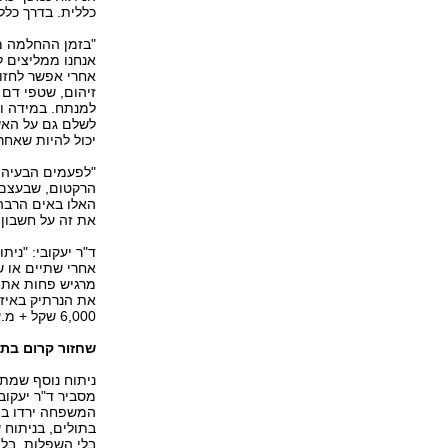
כללית. בדרך כלל
"בזמן ההחלמה מה
אחרי אפשר לחזור 
זיהום, שטפי דם
למנתח. במידה וא
יכול להיות שאחרים לוק
"לפעמים הבעיה 
הרקטום, שבעצם צ
האלו באים הרבה 
את זה על חשבון 
ד"ר יעקובי: "ני
אחרי שתיים או ש
מרגיש פחות את ה
את הנרתיק באיזור
6,000 שקל + מ.ע.מ.".
שחזור קרום בתו
ניתוח נוסף שמתבצ
מסביר ד"ר יעקוב
בתולים, בניתוח 
בלי השפלות, בלי