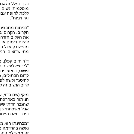
בכך. בגלל זה גם
מוסלמית. נשים נ
ללכת לחופה עם ק
וגרוזיניות".
"הניתוח מתבצע 
הקרום. הקרום עצ
את העלים חזרה, 
להיות דימום או 
מתי שרוצים. הניתוח עולה ,400
ד"ר חיים קפלן, 
"לי יוצא לעשות 
פשוט, ובאופן יח
להיסגר וקשה לפת
לרוב הנשים זה ל
הניתוח באחרונה 
שהגבר הדתי שעמד
אבל משפחתי כן. 
בית – זאת הייתה
"מבחינתו הוא מש
נעשה בהרדמה מקו
זה ממש לא היה ב