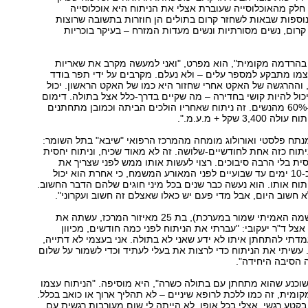
 חלק מהאוכלוסייה שעוברת אצלי את הניתוח היא אוכלוסייה
וספות שבאות לשחזר קרום בתולים הן חוזרות בתשובה שרוצות
רום, נשים מסורתיות ונשים מעדות המזרח – בעיקר בוכריות
בהרדמה מקומית", הוא מפרט, "ואני למעשה מקרב את שאריות
מו מתבקע למספר עלים – ולא נעלם. מקרבים על ידי תפר בודד
וההרגשה של האקט אחרי שחזור היא כמו של האקט הראשון. יכול
יכול להיות קושי בחדירה – מה שקיים בדרך-כלל אצל בתולה. דימום
מופיע רק אצל כ-60% מהנשים. זה ניתוח שאחריו הולכים הביתה וכמובן מתחתנים
3 שקל + מ.ע.מ.".
מנתח פלסטי ואורולוג מומחה מהמרכז הרפואי "שיבא" בתל השומר:
ניתוח כזה אחת לחודשיים-שלושה. זה לא מאוד שכיח, וניתוח יחסית
סית בלי הרבה סיבוכים. רצוי לעשות אותו ממש לפני שצריך את
קרום הבתולים, כ-10 ימים עד שבועיים לפני המאורע המשמח, כי אחרת הוא יכול
וח אותו. הוא נעשה כבר שנים בכל מיני חוגים שלהם הדבר החשוב.
א חשוב היום, אבל מדי פעם יש כאלו שאצלם זה חשוב ועקרוני".
מיקי (שם בדוי, שמה האמיתי שמור במערכת), בת 25 מאיזור המרכז, עשתה את
אצל ד"ר יעקובי: "עברתי את הניתוח לפני כמה חודשים, מכיוון
תי להתחתן איתו לא ידע שאני לא בתולה. אני בעצמי לא דתייה,
עשיתי את הניתוח כדי לרצות את בעלי לעתיד וכדי לשמור על שלום
 הסיבה היחידה".
וכנע שהוא מתחתן עם בתולה כשרה", היא מוסיפה. "הניתוח עצמו
מית, זה כמו ללכת לרופא שיניים – לא תהליך ארוך או כואב בכלל.
קטע רגשי, אצלי בכל אופן. לא הייתה לי שום מעורבות רגשית עם