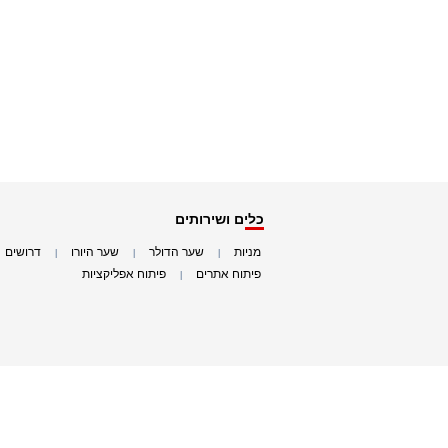
כלים ושירותים
מניות
שער הדולר
שער היורו
דרושים
|
|
|
|
פיתוח אתרים
פיתוח אפליקציות
|
|