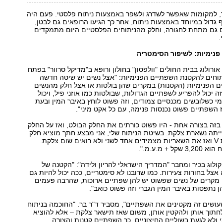
ר, למקומות שאפשר לשדרג ולשפר באמצעות ניתוח פלסטי. פעם היה
גדול במיוחד באמצעות ניתוח, אחר כך הגיעו הרופאים גם לבטן,
ים גם מתחת לחגורה, וחלק מהניתוחים הפלסטיים היום מתמקדים
.
נימיות: לשיפור הסימטריה
 אורולוג בבית החולים "וולפסון" בחולון ורופא ב"מדיקל סרוור" בפתח
תוחים להקטנת השפתיים הפנימיות: "אצל נשים יש שיטה חדשה
 הפנימיות (הקטנות) במקרים שהן בולטות או אצל חלק מהנשים
ה יכול להפריע לשפתיים הגדולות, שבולטות כמו אוזני פיל, ויכול
מי כשלובשים מכנסיים צמודים, וזה פשוט לוחץ באיבר המין ובעת
אז השפתיים פשוט נכנסות פנימה, עם כל אקט מיני".
 בזה בצורה אחת - היו פשוט כורתים את החלק הבולט, ואז על החלק
הייתה נשארת צלקת. בשיטת הניתוח שלי, אני מבצע חתך מוציא חלק
של השפה בצורת V ואז את השאריות מצמידים אחד לשני ולא רואים שום צלקת.
 + מ.ע.מ.".
קולוג בכיר ומחבר "המדריך הישראלי להריון ולידה": "הקטנה של
צל בחורות צעירות. כמו שרובנו לא סימטריים, ככה יכול להיות גם
 מקרים של נשים שפשוט יש להן שפתיים ארוכות, שהרבה פעמים
ן נתפסות באיבר המין הגברי וזה פשוט כואב".
ושים זה מקטינים את השפתיים", מסביר ד"ר בר. "החוכמה בניתוח
חתוך אותן ולהקטין אותן, משום שאז תישאר צלקת – אלא להוציא
ולא לגעת בשוליים החיצוניים, כך השפתיים קטנות והצורה