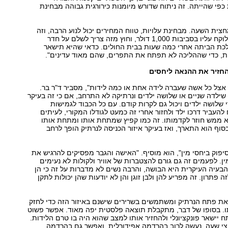
כפי שהייתה. זה ניתוח שדורש מיומנות כירורגית גבוהה מבחינת
חצית השעה. מבחינת עלויות, טווח המחירים יכול לנוע הרבה, וזה
תלוי ברופא. אני לוקח עליו בסביבות 1,000 דולר, וחוץ מזה צריך לשלם על חדר
לכת הביתה אחרי כמה שעות בבית החולים. כדאי שהיא תישאר
ת, כדי שההליכה לא תפתח את התפרים, שהם מאוד עדינים".
חזיר את ההנאה ליחסים
צל כל אשה שעברה לידה אחת או כמה לידות", מסביר ד"ר בר.
שילדה שניים או שלושה ילדים ונרתיקה לא התרחב, אם כי זה בעיקר
י שלושה ילדים ויכול גם לקרות קודם. עם כל הכבוד לגמישות
להעביר דרכו ילד ולחזור אחרי זה כמעט לגודלו המקורי, לעיתים
א ממש חוזר לקדמותו. זה כמו קפיץ שמתחת אותו ומתחת אותו
סוף הוא התארך, ואז בעיקר איזור הכניסה לנרתיק הופך לרחב
סיפוק ביחסי מין", הוא מוסיף. "האישה והגבר מפסיקים להרגיש את
ין. לפעמים זה גם גורם להצטברות של אוויר ולקולות לא נעימים
 הבעיה העיקרית היא הבושה, והרבה נשים לא מדברות על זה כי הן
ה פתרון. זה מפריע להן ולבן זוגן והן לא יודעות שהן יכולות לתקן
את פתח הנרתיק ומשתמשים בשרירים שישנם באיזור הזה כדי לחזק
תו. בסופו של דבר, מתקבלת תוצאה פלסטית יפה מאוד. אפשר פשוט
 יישאר פונקציונלי ולהחזיר אותו למצב שהוא היה בו טרם הלידות.
צי שעה, נעשה לרוב בהרדמה אפידורלית, ואפשר גם בהרדמה