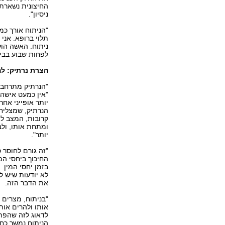
החיצונית נשארת 
ניסיון".
"הניתוח אורך כמ
ניתוח. האשה הו
לפחות שבוע בבי
הצרת נרתיק: לה
"הנרתיק מתרחב א
"אין כמעט אישה 
יותר אופייני אחר
הנרתיק, שמצליח 
קרובות, המצב ל
ומתחת אותו, ולב
יותר".
"זה גורם לחוסר 
החיכוך ביחסי המ
בזמן יחסי המין.
לא יודעות שיש לז
את הדבר הזה.
"בניתוח, מצרים 
אותו ולהרים או
לדאוג לזה שהפתח
הניתוח נמשך כח