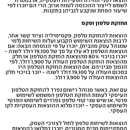
הוצאו לפני תחילת הפעילות העסקית, או במטרה
לשמש לייצור ההכנסה לטווח ארוך, הרי הם יוכרו לפי
שיעור הפחת שנקבע לגביהן בתקנות.
החזקת טלפון ופקס
הוצאות להחזקת טלפון, פקסימיליה וציוד קשר אחר,
לרבות הוצאות השימוש הקבוע ועלות השיחות (למי
שמנהל עסק מהבית), יוכרו על פי הנוסחה הבאה: אם
הוצאות הטלפון לא עלו על סך של 19,100 דולר לשנה -
יוכרו בניכוי 80% מהוצאות החזקת הטלפון או חלק
מהוצאות החזקת הטלפון העולה על 1,900 דולר, לפי
הנמוך מביניהם. אם הוצאות החזקת הטלפון היו
בסכום העולה על 19,100 דולר לשנה - יוכר בניכוי חלק
ההוצאות העולה על 3,900 דולר.
עם זאת, כאשר מנוהל רישום נפרד להחזקת הטלפון
העיסקי לעומת החזקת הטלפון המשמש לשימוש
פרטי, או שיש שני קווי טלפון נפרדים לשימוש הפרטי
ולשימוש העסקי - יוכרו מלוא ההוצאות העסקיות לקו
העסקי.
הוצאות לשיחות טלפון לחול לצורכי העסק,
המתקיימות מבית המגורים, יוכרו במלואן כהוצאות