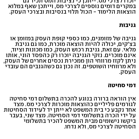
יוכרו לצרכי מס. ייתכן כי נציבות המס תכיר גם
במקרים דומים נוספים לצרכי מס, וייתכן שאף במלוא
הוצאות הלימוד - הכול תלוי בנסיבות ובצרכי העסק.
גניבות
גניבה של מזומנים, כמו כספי קופת העסק במזומן או
בצ'קים, יכולה להיות הוצאה מוכרת, כמו גם גניבת
מלאי. עם זאת, גניבת רכוש העסק, כמו מכונות וציוד,
אינם מוכרים. נזקי הגניבה יוכרו רק כהפסד הוני, אותו
ניתן לקזז מרווחי הון ממכירת נכסים אחרים של העסק,
ולא מרווחיו השוטפים. זה נכון גם כשהגנבים הם עובדי
העסק.
דמי סחיטה
אין הוראה ברורה בנוגע להכרה בתשלום דמי סחיטה
לגורמים פליליים כהוצאות מוכרות לצרכי מס. מצד
אחד נקבע כי בית המשפט לא ייתן יד לעידוד הסחיטות
על ידי הכרה בתשלומי דמי הסחיטה. מצד שני, בעבר
ביקשו נישומים מבית המשפט להכיר בתשלומי
הסחיטה לצרכי מס, ולא נדחו.