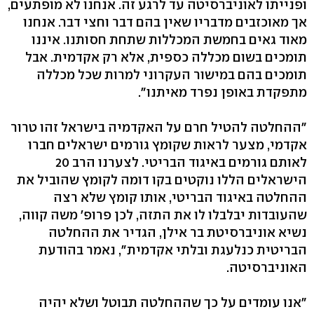
ופנייתו לאוניברסיטה עד לרגע זה. אנחנו לא מופתעים,
אך מאוכזבים מדבריו שאין בהם דבר וחצי דבר. אנחנו
מאוד גאים בחמשת המכללות שתחת חסותנו. איננו
תומכים בשום מכללה כספית, אלא רק אקדמית. אבל
תומכים בהם במישור העקרוני למרות שכל מכללה
מתפקדת באופן נפרד מאיתנו".
"ההחלטה להטיל חרם על האקדמיה בישראל זהו טרור
אקדמי, מצער לראות שקומץ גורמים ישראלים חברו
לאותם גורמים באיגוד הבריטי. לצערנו הרב 20
הישראלים הללו נוקטים בקו דומה לקומץ שהוביל את
ההחלטה באיגוד הבריטי, אותו קומץ שלא רצה
שהעובדות יבלבלו לו את התזה, לכן פרופ' משה קווה,
נשיא אוניברסיטת בר אילן, הגדיר את ההחלטה
הבריטית כנלעגת ובלתי אקדמית", נאמר בהודעת
האוניברסיטה.
"אנו עומדים על כך שההחלטה תבוטל ושלא יהיה