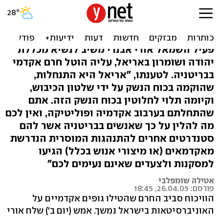
אבנרי: החרם מוצדק, "מכללת
אריאל שותפה לפשע"
פעיל השמאל אורי אבנרי משיב לנשיא מכללת
יהודה ושומרון באריאל, עליה הוטל חרם אקדמי
בבריטניה. לטענתו, "אריאל היא התנחלות,
שהוקמה בכוח הנשק על ידי שלטון הכיבוש,
וקיומה תלוי לחלוטין בכוח הנשק הזה. אתם
שהתחלתם בערבוב אקדמיה ופוליטיקה, ואין לכם
מה להלין על כך שאנשים בבריטניה אשר להם
סטנדרטים אחרים להתנהגות המוסרית הנדרשת
מאקדמאים (או מיצורי אנוש בכלל) הגיעו
למסקנות ולצעדים שאינם נעימים לכם"
אטילה שומפלבי
פורסם: 26.04.05, 18:45
הוויכוח סביב החרם שהטילו גופים אקדמיים על
האוניברסיטאות בישראל נמשך. אמש (יום ב') שלח אורי