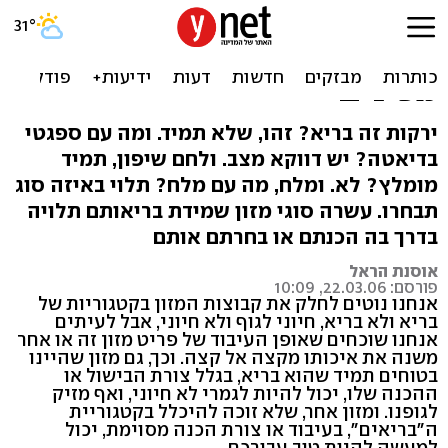
10 מזונות שיכולים להיות
בריאים ולא – תלוי איך
מכינים
ירקות זה בריא? זהו, שלא תמיד. ומה עם ספגטי
בדיאטה? יש דווקא מצב. ולחם שיפון, תמיד
מומלץ? לא. ומלח, מה עם מלח? תלוי באיזה סוג
תבחרו. עשרה סוגי מזון שמידת בריאותם תלויה
בדרך בה הכנתם או בחרתם אותם
אוסנת הראל
פורסם: 22.03.06, 10:09
אנחנו נוטים לחלק את קבוצות המזון בקטגוריות של
בריא ולא בריא, חיוני לגוף ולא חיוני, אבל לעיתים
אנחנו שוכחים שאופן העיבוד של פריט מזון זה או אחר
משנה את איכותו מקצה אל קצה. וכך, גם מזון שהיינו
בטוחים תמיד שהוא בריא, בגלל צורת הבישול או
ההכנה שלו, יכול להיות לגמרי לא חיוני, ואף מזיק
לגופנו. ומזון אחר, שלא זוכה להיכלל בקטגוריית
ה"בריאים", בעיבוד או צורת הכנה מסוימת, יכול
למעשה להיות טוב עבורכם.