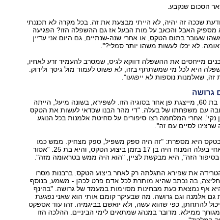
אר הסכום שנקבע.
יודעת שככה זה יהיה, לא הייתי מבצעת את זה. בכל מקרה לא תכננתי
 מספיק האבל והכאב על מות הבעל אז גם ההשפלה הזו? הפגיעה
הו שעובר בתום הטקס, או אחרי שנה-שנתיים, גם היום אני עדיין
מה. לא יכלו לעשות משהו יותר סמלי?".
נים מייחסים את ההשפלה דווקא לגיס, שמסרב להעמיד זרע לאחיו,
פלה היא לכל מי שמשתתף בזה, לא פשוט לעמוד מול גיסך ולירוק.
 זה, שאלמנות נוספות לא ייפגעו".
 גרושה
רות שפירא, כיום בת 60, מייצגת פן אחר בסוגיה הזו. לשפירא, בשונה מיעל, הייתה
בה עם משפחתו של בעלה. "די מהר הבנו שכדאי לעשות את הטקס
ן נקי'. אחרי המלחמה רצו סיפורים על סחיטת אלמנות בכל הנוגע
ה שרצינו לסיים עם זה".
קס היא מספרת: "זה היה ספק משפיל, ספק מצחיק. ממש כמו
סרט של פליני". אחי בעלה המנוח היה בן 17 בזמן ביצוע הטקס, והיא בת 25. "אסור
סיפור הזה", היא מבקשת לציין, "הוא היה ממש בטראומה מזה".
טרידה את שפירא התגלתה רק לאחר ביצוע הטקס. ברבנות מסרו
ליצה, בה נכתב שהיא מותרת לכל אדם פרט לכהן - משמע, בנוסף
יא אף נמצאת כעת מבחינות מסוימות במעמד של גרושה. "בהינף
גם אלמנה וגם גרושה. מה שבעיקר קומם אותי הוא שאני נפגעת
 יכול להתחתן, כפי שהוא עשה, ולא יואשם בביגמיה. זהו עוד אספקט
מגוחך ממילא. מדובר במנהג שמתאים לימי הביניים. ההלכה הזו