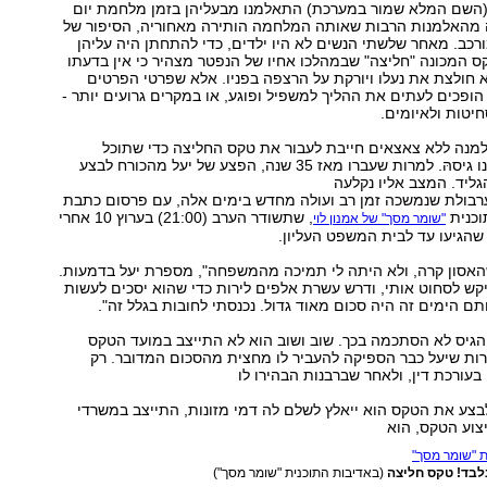
 (השם המלא שמור במערכת) התאלמנו מבעליהן בזמן מלחמת יום
ה מהאלמנות הרבות שאותה המלחמה הותירה מאחוריה, הסיפור של
רכב. מאחר שלשתי הנשים לא היו ילדים, כדי להתחתן היה עליהן
ס המכונה "חליצה" שבמהלכו אחיו של הנפטר מצהיר כי אין בדעתו
א חולצת את נעלו ויורקת על הרצפה בפניו. אלא שפרטי הפרטים
הופכים לעתים את ההליך למשפיל ופוגע, או במקרים גרועים יותר -
יטות ולאיומים.
למנה ללא צאצאים חייבת לעבור את טקס החליצה כדי שתוכל
להינשא למי שאינו גיסהּ. למרות שעברו מאז 35 שנה, הפצע של יעל מהכורח לבצע
ליד. המצב אליו נקלעה
רבולת שנמשכה זמן רב ועולה מחדש בימים אלה, עם פרסום כתבת
וכנית
, שתשודר הערב (21:00) בערוץ 10 אחרי
"שומר מסך" של אמנון לוי
שהגיעו עד לבית המשפט העליון.
שהאסון קרה, ולא היתה לי תמיכה מהמשפחה", מספרת יעל בדמעות.
יקש לסחוט אותי, ודרש עשרת אלפים לירות כדי שהוא יסכים לעשות
ם הימים זה היה סכום מאוד גדול. נכנסתי לחובות בגלל זה".
גיס לא הסתכמה בכך. שוב ושוב הוא לא התייצב במועד הטקס
רות שיעל כבר הספיקה להעביר לו מחצית מהסכום המדובר. רק
עורכת דין, ולאחר שברבנות הבהירו לו
צע את הטקס הוא ייאלץ לשלם לה דמי מזונות, התייצב במשרדי
צוע הטקס, הוא
בד! טקס חליצה
(באדיבות התוכנית "שומר מסך")