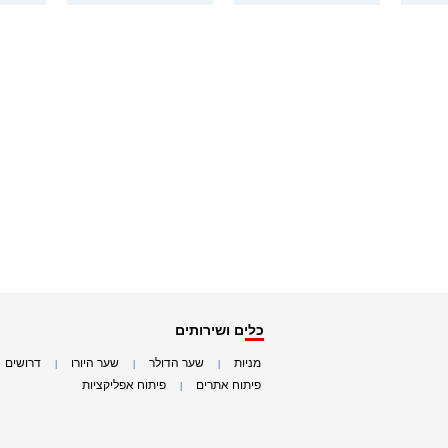
כלים ושירותים
מניות
שער הדולר
שער היורו
דרושים
|
|
|
|
פיתוח אתרים
פיתוח אפליקציות
|
|