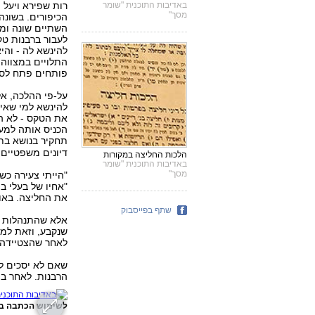
באדיבות התוכנית "שומר
רות שפירא ויעל
מסך"
הכיפורים. בשונ
השתיים שונה ומו
לעבור ברבנות טק
להינשא לה - והי
התלויים במצווה 
פותחים פתח לסח
על-פי ההלכה, א
את הטקס - לא הג
הכניס אותה למע
תחקיר בנושא בת
דיונים משפטיים 
הלכות החליצה במקורות
באדיבות התוכנית "שומר
מסך"
"הייתי צעירה כ
"אחיו של בעלי ב
את החליצה. באות
שתף בפייסבוק
אלא שהתנהלות ה
שנקבע, וזאת למ
לאחר שהצטיידה ב
שאם לא יסכים לב
הרבנות. לאחר בי
לשימוש הכתבה בל