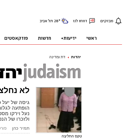
יהדות
דת ומדינה
לא נחלצו
גיסהּ של יעל
הופתעה לגלות
נעל וירקו מס
ולזכרו של הנ
תמיר כהן
פורסם: 8.09
טקס החליצה