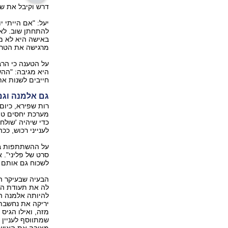
דרש וקיבל את ש
יעל: "אם הייתי 
להתחתן שוב. לא
באישה היא לא מש
מרגישה את הטראו
על הטענה כי הרב
היא מגיבה: "ההש
חייבים לשנות את
גם אלמנה וגם
מערכת יחסים טו
כדי שיהיה 'שולח
לענייני רכוש, ככ
על ההשתתפות בט
לשכוח גם אותם ב
הבעיה שבעיקר ה
לה את תעודת הח
להיותה אלמנה ה
יריקה את נחשבת 
מזה, ואילו הגיס
שמתווסף לעניין 