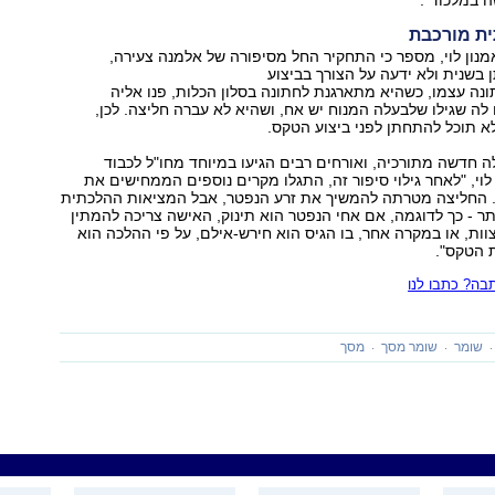
 במלכוד".
ת מורכבת
מנון לוי, מספר כי התחקיר החל מסיפורה של אלמנה צעירה,
בשנית ולא ידעה על הצורך בביצוע
נה עצמו, כשהיא מתארגנת לחתונה בסלון הכלות, פנו אליה
 לה שגילו שלבעלה המנוח יש אח, ושהיא לא עברה חליצה. לכן,
לא תוכל להתחתן לפני ביצוע הטקס.
ה חדשה מתורכיה, ואורחים רבים הגיעו במיוחד מחו"ל לכבוד
לוי, "לאחר גילוי סיפור זה, התגלו מקרים נוספים הממחישים את
. החליצה מטרתה להמשיך את זרע הנפטר, אבל המציאות ההלכתית
ר - כך לדוגמה, אם אחי הנפטר הוא תינוק, האישה צריכה להמתין
צוות, או במקרה אחר, בו הגיס הוא חירש-אילם, על פי ההלכה הוא
ת הטקס".
ה? כתבו לנו
שומר
שומר מסך
מסך