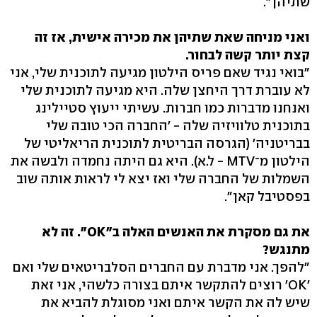
שתיהן".
ואני מניחה שאת שתיהן את מכירה אישית, אז זה
קצת יותר קשה לבחור.
"בואי נגיד שאם פריס הילטון מגיעה לתוכנית שלי, אני
לא עוברת דרך היחצן שלה. היא מגיעה לתוכנית שלי
ואנחנו מדברות כמו חברות. עשיתי ייעוץ סטיילינג
בתוכנית טלוויזיה שלה - 'החברה הכי טובה שלי
בבריטניה' (הגרסה הבריטית לתוכנית הריאליטי של
הילטון מ־MTV - ל.א). היא גם היתה נחמדה ולבשה את
השמלות של החברה שלי ואז יצא לי לראות אותה שוב
בפסטיבל קאן".
את גם מסקרת את האנשים האלה ב"OK". זה לא
מתנגש?
"להפך. אני מדברת עם החברים הסלבריטאים שלי ואם
'OK' רוצים להתקשר איתם בצורה כלשהי, אני זאת
שיש לה את הקשר איתם ואני מסוגלת להביא את