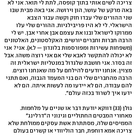
צריכה לשים אותי בתוך קופסה, לתת לי תואר. אני לא
באה מרקע של עושר, הון וירושה. אני באה מבית שבו
שני ההורים שלי עבדו חזק וקשה עבור הצבא
הישראלי. לי לא היו פריבילגיות. ההורים שלי עלו
ממרוקו לישראל ובנו את עצמם אבן אחרי אבן. יש לי
הרבה חברות וחברים יורשים: האקלסטונים, האלטונים
(משפחות עשירות ומפורסמות בלונדון — ל.א). אני? אני
לא יכולה להתקשר לאבא שלי אם אני רוצה משהו. אבל
זה בסדר. אני חושבת שלגדול במנטליות ישראלית זה
מצוין. אנחנו יודעים להילחם על מה שאנחנו רוצים.
הרבה מהחברים שלי הם בני המעמד הגבוה, ואם תתני
להם עבודה, הם לא יידעו מה לעשות איתה. הם לא
ידעו איך לשרוד בכזה עולם".
גולן (33) דווקא יודעת דבר או שניים על מלחמות.
מאחורי המבטים החתוליים וגינוני ה"דרלינג"
הממיסים שלה, מסתתרת אשת עסקים ממולחת שלא
צריכה אמא דוחפת, חבר הוליוודי או קשרים בעולם