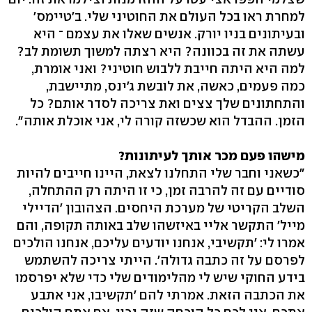
למחרת ראו בכל העולם את החוטיני שלי. ב'טיימס'
ובעיתונים בניו יורק. אנשים שאלו את עצמם ־ היא
עשתה את זה בכוונה? היא רצתה למשוך תשומת לב?
למה היא היתה חייבת ללבוש חוטיני? ואני אומרת,
כמה פעמים, כאשה, את לובשת ג'ינס, מתיישבת,
והתחתונים שלך צצים ואת צריכה לסדר אותם? כל
הזמן. ההבדל הוא שכשזה קורה לי, אני אוכלת אותה".
מישהו פעם מכר אותך לעיתונות?
"כשאני וחבר שלי התחלנו לצאת, היינו חייבים להיות
סודיים עם זה להרבה זמן, כי זו היתה רק ההתחלה,
השלב הקריטי של מערכת היחסים. הצהובון 'הדיילי
מייל' התקשר אליי באיזשהו שלב באותה תקופה, והם
אמרו לי: 'תקשיבי, אנחנו יודעים עליכם, אנחנו הולכים
לפרסם על זה כתבה גדולה'. הייתי צריכה להשתמש
בידע החוקי שיש לי מהלימודים שלי כדי שלא יפרסמו
את הכתבה הזאת. אמרתי להם 'תקשיבו, אני אתבע