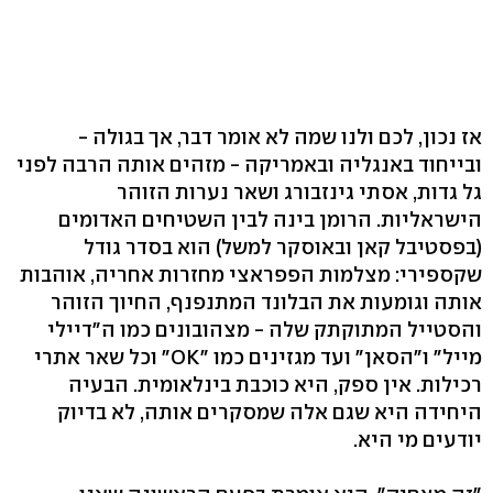
אז נכון, לכם ולנו שמה לא אומר דבר, אך בגולה -
ובייחוד באנגליה ובאמריקה - מזהים אותה הרבה לפני
גל גדות, אסתי גינזבורג ושאר נערות הזוהר
הישראליות. הרומן בינה לבין השטיחים האדומים
(בפסטיבל קאן ובאוסקר למשל) הוא בסדר גודל
שקספירי: מצלמות הפפראצי מחזרות אחריה, אוהבות
אותה וגומעות את הבלונד המתנפנף, החיוך הזוהר
והסטייל המתוקתק שלה - מצהובונים כמו ה"דיילי
מייל" ו"הסאן" ועד מגזינים כמו "OK" וכל שאר אתרי
רכילות. אין ספק, היא כוכבת בינלאומית. הבעיה
היחידה היא שגם אלה שמסקרים אותה, לא בדיוק
יודעים מי היא.