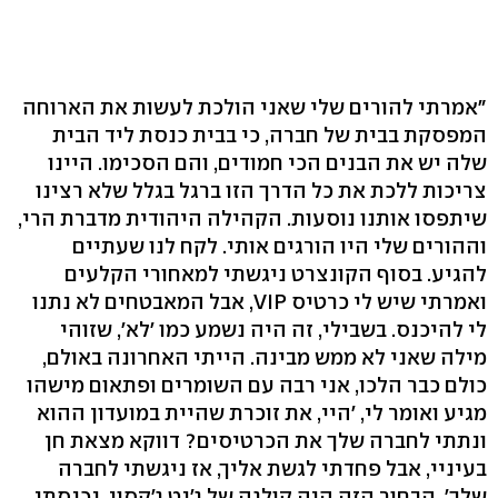
"אמרתי להורים שלי שאני הולכת לעשות את הארוחה
המפסקת בבית של חברה, כי בבית כנסת ליד הבית
שלה יש את הבנים הכי חמודים, והם הסכימו. היינו
צריכות ללכת את כל הדרך הזו ברגל בגלל שלא רצינו
שיתפסו אותנו נוסעות. הקהילה היהודית מדברת הרי,
וההורים שלי היו הורגים אותי. לקח לנו שעתיים
להגיע. בסוף הקונצרט ניגשתי למאחורי הקלעים
ואמרתי שיש לי כרטיס VIP, אבל המאבטחים לא נתנו
לי להיכנס. בשבילי, זה היה נשמע כמו 'לא', שזוהי
מילה שאני לא ממש מבינה. הייתי האחרונה באולם,
כולם כבר הלכו, אני רבה עם השומרים ופתאום מישהו
מגיע ואומר לי, 'היי, את זוכרת שהיית במועדון ההוא
ונתתי לחברה שלך את הכרטיסים? דווקא מצאת חן
בעיניי, אבל פחדתי לגשת אליך, אז ניגשתי לחברה
שלך'. הבחור הזה היה קולגה של ג'נט ג'קסון. נכנסתי