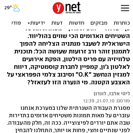
מי את חופית גולן?
כבר שנתיים שבחורה בלונדינית העונה לשם הכל
כך ישראלי - חופית גולן - מפארת את כל
השטיחים האדומים הכי שווים בהוליווד.
הישראלית לשעבר מנתניה הצליחה להפוך
לתמנון זוהר ורב זרועות שעושה הכל: תוכנית
טלוויזיה עם פריס הילטון, הפקת אירועים
לאלטון ג'ון, קמפיין לחברת קוסמטיקה, דיווח
למגזין הנחשב "O.K" וסיבוב צלמי הפפראצי על
האצבע הקטנה. מי הנערה הזו לעזאזל?
ליהי אלבז, לונדון
פורסם: 21.07.10, 12:39
מסגרת העבודה השגרתית שלנו במערכת אנחנו
עוברים על מאות תמונות משטיחים אדומים בתדירות
שבה אתם יורדים לפיצוצייה. ככה זה, חלק מהעבודה.
לפני שנתיים וחצי, פחות או יותר, התחלנו להבחין