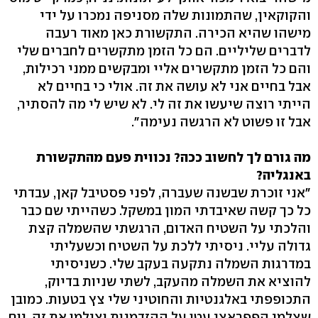
והקוקאין, שהתמונות שלה מסניפה נמכרו על ידי
מישהו שהיא הכירה. התקשורת כאן מאוד רעבה
לדברים שליליים. הם כל הזמן מתקשרים לחברים שלי
והם כל הזמן מתקשרים אליי ומבקשים ממני רכילות,
אבל בחיים אני לא עושה את זה. אולי כי בחיים לא
הייתי רוצה שיעשו את זה לי. לא שיש לי מה להסתיר,
אבל זו פשוט לא הרגשה נעימה".
מה גורם לך לחשוב ככה? נכווית פעם מהתקשורת
באנגליה?
"אני זוכרת שבשנה שעברה, לפני פסטיבל קאן, עבדתי
כל כך קשה שאיבדתי המון במשקל. כשהייתי שם כבר
והלכתי על השטיח האדום, הרגשתי שהשמלה קצת
גדולה עליי. ניסיתי ללכת על השטיח וכשעליתי
במדרגות השמלה נתקעה בעקב שלי. כשניסיתי
להוציא את השמלה מהעקב, לשתי שניות בדיוק,
התכופפתי באלגנטיות והחוטיני שלי צץ בטעות. כמובן
שצלמי הפפראצי עטו על ההזדמנות וצילמו את זה. יום