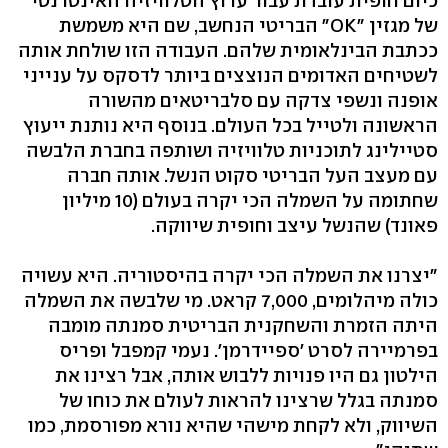
כיום חופית עובדת עבור ערוץ הטלוויזיה האינטרנטי
של מגזין "OK" הבריטי הנחשב, שם היא משמשת
ככתבת הבינלאומית שלהם. העבודה הזו שולחת אותה
לשטיחים האדומים הנוצצים ביותר לדסקס על ענייני
אופנה ונשפי צדקה עם סלבריטאים מהשורה
הראשונה ולטייל בכל העולם. בנוסף היא נותנת ייעוץ
סטיילינג לתוכניות טלוויזיה ושותפה בחברת הלבשה
עם מעצב העל הבריטי סקוט הנשל. אותה חברה
שחתומה על השמלה הכי יקרה בעולם (10 מיליון
פאונד) שהנשל עיצב וחופית שיווקה.
"יצרנו את השמלה הכי יקרה בהיסטוריה. היא עשויה
כולה מיהלומים, 7,000 קראט. מי שלבשה את השמלה
היתה הזמרת והשחקנית הבריטית סמנתה מומבה
בפרמיירה לסרט 'ספיידרמן'. נעמי קמפבל ופריס
הילטון גם היו פנויות ללבוש אותה, אבל רצינו את
סמנתה בגלל שרצינו להראות לעולם את כוחו של
השיווק, ולא לקחת מישהי שהיא נורא מפורסמת, כמו