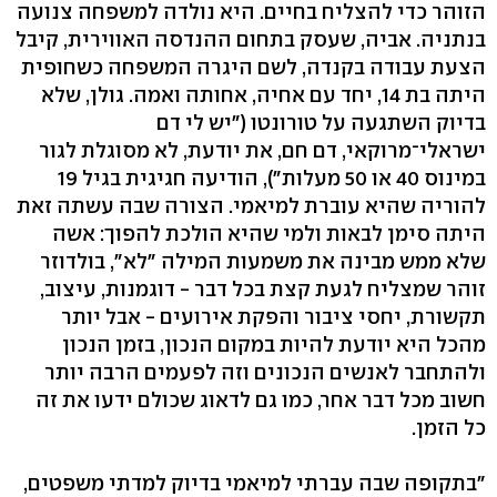
הזוהר כדי להצליח בחיים. היא נולדה למשפחה צנועה
בנתניה. אביה, שעסק בתחום ההנדסה האווירית, קיבל
הצעת עבודה בקנדה, לשם היגרה המשפחה כשחופית
היתה בת 14, יחד עם אחיה, אחותה ואמה. גולן, שלא
בדיוק השתגעה על טורונטו ("יש לי דם
ישראלי־מרוקאי, דם חם, את יודעת, לא מסוגלת לגור
במינוס 40 או 50 מעלות"), הודיעה חגיגית בגיל 19
להוריה שהיא עוברת למיאמי. הצורה שבה עשתה זאת
היתה סימן לבאות ולמי שהיא הולכת להפוך: אשה
שלא ממש מבינה את משמעות המילה "לא", בולדוזר
זוהר שמצליח לגעת קצת בכל דבר - דוגמנות, עיצוב,
תקשורת, יחסי ציבור והפקת אירועים - אבל יותר
מהכל היא יודעת להיות במקום הנכון, בזמן הנכון
ולהתחבר לאנשים הנכונים וזה לפעמים הרבה יותר
חשוב מכל דבר אחר, כמו גם לדאוג שכולם ידעו את זה
כל הזמן.
"בתקופה שבה עברתי למיאמי בדיוק למדתי משפטים,