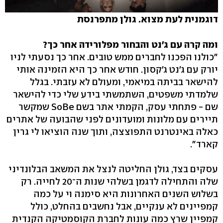
דוגמנית לעת מצוא. גולן מתפרנסת
ומה קרה עם ג'נט והבחור מפלורידה אחר כך?
"כולנו הפכנו לחברים ממש טובים. אחר כך נסעתי לניו
יורק עם ג'נט ג'קסון. חודש אחר כך היא הזמינה אותי
להישאר בביתה במיאמי, ומעולם לא עזבתי. בגלל
שלמדתי משפטים, השתמשתי בידע שלי כדי להישאר
שם - פתחתי עסק, הקמתי אתר בשם SoBe שמקשר
תיירים עם מלונות ומועדונים לפני שהבועה של אתרים
כאלה באינטרנט התפוצצה, ותוך שנה הוציאו לי גרין
קארד".
עסקים בצד, גולן החליטה לנצל את המשאב הבלונדיני
שלה והתחילה לדגמן בשלהי שנות ה־20 לחייה. רק
בשלוש השנים האחרונות היא סימנה וי על כמה
קמפיינים לא ענקיים, אבל נחשבים בהחלט, כולל
קמפיין שרץ כמה עונות לחברת הקוסמטיקה הקנדית