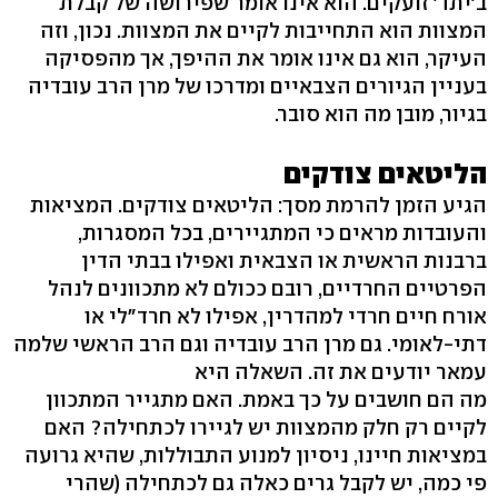
ב'יתד' זועקים. הוא אינו אומר שפירושה של קבלת
המצוות הוא התחייבות לקיים את המצוות. נכון, וזה
העיקר, הוא גם אינו אומר את ההיפך, אך מהפסיקה
בעניין הגיורים הצבאיים ומדרכו של מרן הרב עובדיה
בגיור, מובן מה הוא סובר.
הליטאים צודקים
הגיע הזמן להרמת מסך: הליטאים צודקים. המציאות
והעובדות מראים כי המתגיירים, בכל המסגרות,
ברבנות הראשית או הצבאית ואפילו בבתי הדין
הפרטיים החרדיים, רובם ככולם לא מתכוונים לנהל
אורח חיים חרדי למהדרין, אפילו לא חרד"לי או
דתי-לאומי. גם מרן הרב עובדיה וגם הרב הראשי שלמה
עמאר יודעים את זה. השאלה היא
מה הם חושבים על כך באמת. האם מתגייר המתכוון
לקיים רק חלק מהמצוות יש לגיירו לכתחילה? האם
במציאות חיינו, ניסיון למנוע התבוללות, שהיא גרועה
פי כמה, יש לקבל גרים כאלה גם לכתחילה (שהרי