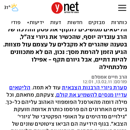
גרים - גם אם לא מקיימים
מצוות
הליטאים ממשיכים לתקוף את פסק ההלכה של
הרב עובדיה יוסף, שהכשיר את גיורי צה"ל,
בטענה שהגרים לא מקבלים על עצמם עול מצוות.
הגיע הזמן להרמת מסך: נכון, הם לא מתכוונים
להיות דתיים, אבל גיורם תקף - אפילו
מלכתחילה
הרב חיים אמסלם
פורסם: 13.02.11, 12:01
סערת גיורי הרבנות הצבאית
עוד לא תמה.
הליטאים
עדיין מנסים להשמיע את קולם
, צעקתם, מחאתם, וכל
מילה דומה מהארסנל הפומפוזי האהוב עליהם כל-כך.
בימים האחרונים הם פרסמו כותרת אדומה וזועקת
"גילויים מדהימים על האופי הפקטיבי של 'גיורי'
הצבא". בגוף הידיעה הם הביאו ציטוטים שונים של