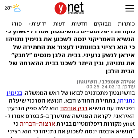
אובמה יאמר לרה"מ: "סמוך
עליי" בקשר לאיראן
מקורות דיפלומטיים בוושינגטון אמרו ל-ynet כי
הנשיא האמריקני ינסה לשכנע את בנימין נתניהו
כי הוא רציני בכוונותיו לעצור את החתירה של
איראן לנשק גרעיני. בבית הלבן מנסים "לחבק"
את נתניהו, ובין היתר לשכנו בבית ההארחה של
הבית הלבן
אטילה שומפלבי, וושינגטון
עודכן: 24.02.12, 00:26
בוושינגטון מתכוננים לבואו של ראש הממשלה,
בנימין
נתניהו
, בתחילת החודש הבא. הנושא המרכזי שיעלה
בפגישה עם הנשיא
ברק אובמה
הוא ללא ספק הגרעין
האיראני. לקראת הפגישה שתיערך ב-5 במרס אמרו ל-
ynet מקורות דיפלומטיים בבירת
ארצות-הברית
כי
"הנשיא אובמה ינסה לשכנע את נתניהו כי הוא רציני