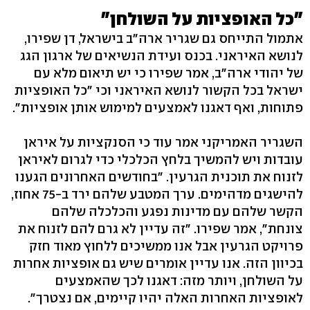
"כל האופציות על השולחן"
אתמול התייחס גם שגריר ארה"ב בישראל, דן שפירו,
לנושא האיראני. בכנס ועידת הנשיאים של ארגון הגג
של יהודי ארה"ב, אמר שפירו כי יש תיאום מלא עם
ישראל בכל הקשור לנושא האיראני וכי "כל האופציות
פתוחות, ואף דאגנו לאמצעים למימוש אותן אופציות".
השגריר האמריקני אמר עוד כי הסנקציות על איראן
עובדות ויש להמשיך בלחץ הכלכלי כדי לגרום לאיראן
לזנוח את תוכנית הגרעין. "בחודשים האחרונים הגענו
להישגים מדהימים. ערך המטבע שלהם ירד ב-75 אחוז,
הקשר שלהם עם מדינות נפגע והכלכלה שלהם
צונחת", אמר שפירו. "זה עדיין לא גרם להם לזנוח את
פרויקט הגרעין אבל אנו ממשיכים ללחוץ מאוד חזק
בכיוון הזה. אנו עדיין אומרים שיש גם אופציות אחרות
על השולחן, ויותר מזה: דאגנו לכך שהאמצעים
לאופציות האחרות האלה יהיו קיימים, אם נצטרך".