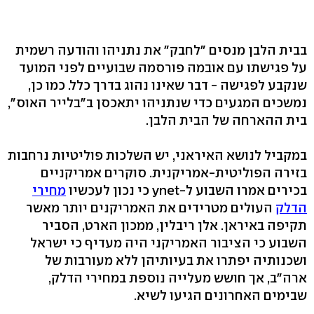
בבית הלבן מנסים "לחבק" את נתניהו והודעה רשמית
על פגישתו עם אובמה פורסמה שבועיים לפני המועד
שנקבע לפגישה - דבר שאינו נהוג בדרך כלל. כמו כן,
נמשכים המגעים כדי שנתניהו יתאכסן ב"בלייר האוס",
בית ההארחה של הבית הלבן.
במקביל לנושא האיראני, יש השלכות פוליטיות נרחבות
בזירה הפוליטית-אמריקנית. סוקרים אמריקניים
בכירים אמרו השבוע ל-ynet כי נכון לעכשיו
מחירי
הדלק
העולים מטרידים את האמריקנים יותר מאשר
תקיפה באיראן. אלן ריבלין, ממכון הארט, הסביר
השבוע כי הציבור האמריקני היה מעדיף כי ישראל
ושכנותיה יפתרו את בעיותיהן ללא מעורבות של
ארה"ב, אך חושש מעלייה נוספת במחירי הדלק,
שבימים האחרונים הגיעו לשיא.