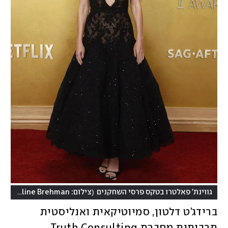
(
גווינת' פאלטרו בטקס פרסי השחקנים
צילום: REUTERS/Caroline Brehman
ברידג’ט דלטון, סמיוטיקאית ואנליסטית 