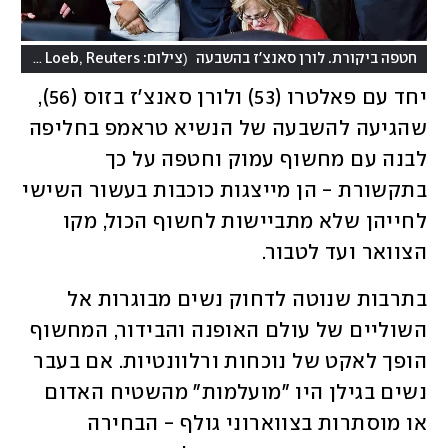
)
(
חטפה ביקורת. לורן סאנצ'ז בהשבעה
צילום: Saul Loeb, Reuters
יחד עם פאלטרו (53) ולורן סאנצ'ז בזוס (56), 
שהגיעה להשבעה של הנשיא טראמפ בחליפה 
לבנה עם מחשוף עמוק וחטפה על כך 
בתקשורת - הן מייצגות כוכבות בעשור השישי 
לחייהן שלא מתביישות לחשוף הכול, מקו 
הצוואר ועד לטבור. 
בתרבות שנוטה לדחוק נשים מבוגרות אל 
השוליים של עולם האופנה והבידור, המחשוף 
הופך לאקט של נוכחות ורלוונטיות. אם בעבר 
נשים בגילן היו "מועלמות" מהשטיח האדום 
או מוסתרות בצווארוני גולף - הבחירה 