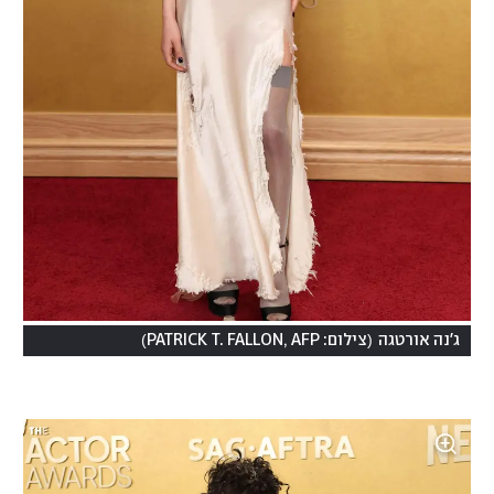
)
(
ג'נה אורטגה
צילום: PATRICK T. FALLON, AFP