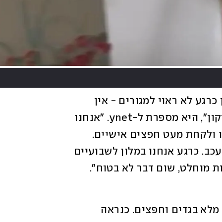
"כל הרחוב ניזוק מהנפילה שהייתה והבניין כרגע לא ראוי למגורים - אין 
חלונות, הקירות נסדקו, כל הבניין דורש תיקון", היא מספרת ל-ynet. "אנחנו 
בסטטוס 'צהוב', שמאפשר לנו להיכנס אליו ולקחת מעט חפצים אישיים. 
מאחר וזה בניין לשימור, השיפוץ יכול להתעכב. כרגע אנחנו במלון לשבועיים 
ת מוחלט, שום דבר לא בטוח". 
"כשיצאנו להוריי בשבת בבוקר אספתי שק מלא בגדים וחפצים. כנראה 