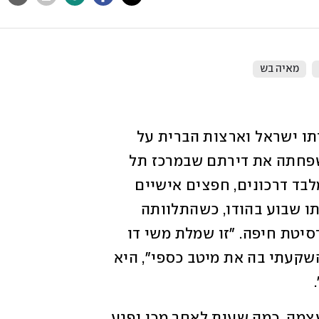
מאיה בש
בשבת בבוקר, עם פתיחת המהלומה שהנחיתו ישראל וארצות הברית על 
איראן, עזבו מעצבת האופנה מאיה בש ומשפחתה את דירתם שבמרכז תל 
אביב אל בית הוריה הממוגן שבכפר סבא. מלבד דרכונים, חפצים אישיים 
וקצת בגדים, היא אספה שמלה שרכשה אותו שבוע בהודו, כשהתלוותה 
לנסיעה לימודית של החוג לאופנה באוניברסיטת חיפה. "זו שמלת משי דו 
צידית יפהפייה של המעצב סוקט דהיר, שהשקעתי בה את מיטב כספי", היא 
 
בדיעבד, מדובר בהחלטה שכמו ניבאה את עצמה. כמה שעות לאחר מכן נפגע 