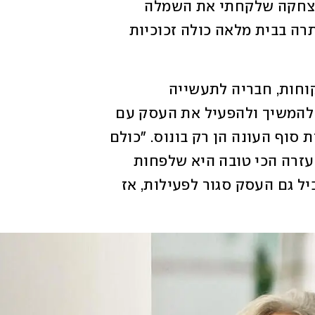
שהייתה לי תחושה מסוימת. כל המשפחה צחקה שלקחתי את השמלה 
מהודו, אבל היא נשמרה. שמלה אחרת שנותרה בבית מלאה כולה זכוכיות 
בימים האחרונים זוכה בש לתמיכה מצד לקוחות, חבריה לתעשייה 
ומפורסמות כמו נועה קולר, שמסייעים לה להמשיך ולהפעיל את העסק עם 
משלוחים חינם שיוצאים מהסטודיו. מכירות סוף העונה הן רק בונוס. "כולם 
שואלים איך אפשר לעזור, ואני חושבת שהעזרה הכי טובה היא שלפחות 
העסק ימשיך לתפקד. כי הבית נהרס ובמקביל גם העסק סגור לפעילות, אז 