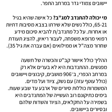
יישובים צמודי גדר במרחב התפר.
מי יכולה להתנדב למג"ב?
 כל אישה שהיא בגיל 
65-21, כולל נשים שלא שירתו בצבא מסיבות דתיות 
או אחרות. על כל מתנדב/ת להביא סיכום מידע 
רפואי מרופא משפחה, לעבור ריאיון, להציג תעודת 
שחרור מצה"ל או ממילואים (אם עברה את גיל 35).
ההליך כולל אישור קב"ט והכשרה של תשעה 
מפגשים. ההתנדבות היא לא בערים אלא רק 
במרחב הכפרי, ב־906 מושבים, קיבוצים ויישובים 
(כולל עוטף עזה) עם נשק, ציוד ועל מדים. 
המשמרות כוללות סיורים של ארבע עד שבע שעות. 
בימים כתיקונם רוב העשייה של המתנדבים היא 
בשמירה על החקלאים, הציוד והשדות שלהם 
ובסיורים ביישובים.