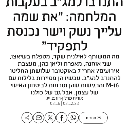
התנדבו למג"ב בעקבות
המלחמה: "את שמה
עלייך נשק וישר נכנסת
לתפקיד"
מה המשותף לאילנית שקד, מטפלת בשיאצו,
שני אוחנה, מאפרת וליאן כהן, מעצבת
אירועים? אחרי 7 באוקטובר שלושתן החליטו
להתנדב למג"ב. עכשיו הן מסיירות בלילות עם
M-16 ומרגישות שהן תורמות לביטחון האישי
של עצמן, אבל גם של כולנו
אורית מרלין-רוזנצוייג
08.12.23 | 08:16
25 תגובות