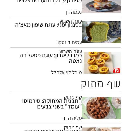
מפורק עם קרם וענבים צלויים
נעמה רן
עוגת השבוע
בסגנון יפני: עוגת שיפון מאצ'ה
עמית דונסקוי
עוגת השבוע
כמו בליסבון: עוגת פסטל דה
נאטה
מיכל לוי-אלחלל
שף מתוק
שף מתוק
התבנית המתוקה: טירמיסו
"עומד" בשני צבעים
טליה הדר
שף מתוק