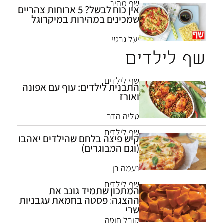
שף מהיר
אין כוח לבשל? 5 ארוחות צהריים
שמכינים במהירות במיקרוגל
יעל גרטי
שף לילדים
שף לילדים
התבנית לילדים: עוף עם אפונה
ואורז
טליה הדר
שף לילדים
קיש פיצה בלחם שהילדים יאהבו
(וגם המבוגרים)
נעמה רן
שף לילדים
המתכון שתמיד גונב את
ההצגה: פסטה בחמאת עגבניות
שרי
קורל חוטה