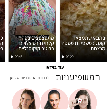
בתנאי שתמצאו
מתפצפצים בפה:
כל
קוטג': פשטידת פסטה
קלחי תירס צלויים
המ
מנצחת
ברוטב קוקוס־ליים
פק
00:45
00:20
עוד בוידאו
המשפיעניות
נבחרת הבלוגריות של שף