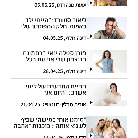
יפעת מנהרדט
,
05.05.25
ליאור סושרד: "הייתי ילד
כאפות. חלק מהפתרון שלי
להשפלות שעברתי היו
הטריקים"
דינה חלוץ
,
04.05.25
מורן סטלה ינאי: "בתמונת
הניצחון שלי אני עם בעל
וילדים"
דינה חלוץ
,
28.04.25
החיים החדשים של לינוי
אשרם: "היום אני
מולטי־טאלנט"
אורית מרלין-רוזנצוייג
,
21.04.25
"סימנו אותי כמישהי שכיף
לשנוא אותה": כוכבות "אהבה
חדשה" על הסכסוך ביניהן
מלי זיידמן
,
14.04.25