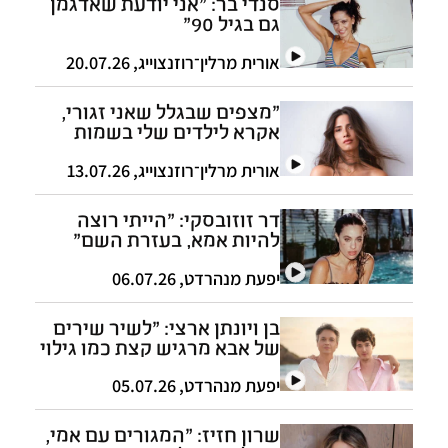
סנדי בר: "אני יודעת שאדגמן
גם בגיל 90"
אורית מרלין־רוזנצוייג
,
20.07.26
"מצפים שבגלל שאני זגורי,
אקרא לילדים שלי בשמות
טריוויאליים"
אורית מרלין־רוזנצוייג
,
13.07.26
דר זוזובסקי: "הייתי רוצה
להיות אמא, בעזרת השם"
יפעת מנהרדט
,
06.07.26
בן ויונתן ארצי: "לשיר שירים
של אבא מרגיש קצת כמו גילוי
עריות"
יפעת מנהרדט
,
05.07.26
שרון חזיז: "המגורים עם אמי,