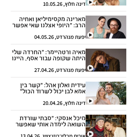
היא יפהפייה"
דינה חלוץ
,
10.05.26
מארינה מקסימיליאן ואחיה
הרב: "היופי אצלנו שאי אפשר
להגדיר אותנו"
יפעת מנהרדט
,
04.05.26
מאיה ורטהיימר: "החרדה שלי
היתה שקופה עבור אסף, היינו
במשבר משוגע"
יפעת מנהרדט
,
27.04.26
עידית ואלון אהל: "קשר בין
אמא לבן יכול לשרוד הכול"
דינה חלוץ
,
20.04.26
מיכל אנסקי: "סבתי שורדת
השואה לימדה אותי שאפשר
ליפול ולקום"
אורית מרלין־רוזנצוייג
,
13.04.26