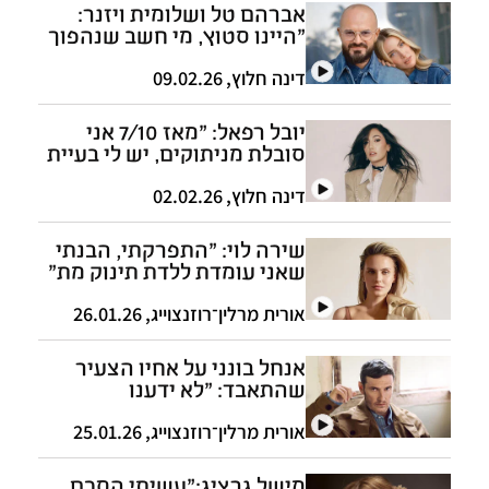
אברהם טל ושלומית ויזנר:
"היינו סטוץ, מי חשב שנהפוך
למשפחה"
דינה חלוץ
,
09.02.26
יובל רפאל: "מאז 7/10 אני
סובלת מניתוקים, יש לי בעיית
זיכרון קשה"
דינה חלוץ
,
02.02.26
שירה לוי: "התפרקתי, הבנתי
שאני עומדת ללדת תינוק מת"
אורית מרלין־רוזנצוייג
,
26.01.26
אנחל בונני על אחיו הצעיר
שהתאבד: "לא ידענו
שהדיכאון כל כך עמוק"
אורית מרלין־רוזנצוייג
,
25.01.26
מישל גרציג:"עשיתי הסכם