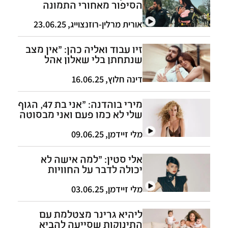
הסיפור מאחורי התמונה
שהפכה לסמל המלחמה
אורית מרלין-רוזנצוייג
,
23.06.25
זיו עבוד ואליה כהן: "אין מצב
שנתחתן בלי שאלון אהל
ואלקנה בוחבוט יהיו לצדנו"
דינה חלוץ
,
16.06.25
מירי בוהדנה: "אני בת 47, הגוף
שלי לא כמו פעם ואני מבסוטה
על עצמי ככה"
מלי זיידמן
,
09.06.25
אלי סטין: "למה אישה לא
יכולה לדבר על החוויות
המיניות שלה בלי שיסקלו
אותה?"
מלי זיידמן
,
03.06.25
ליהיא גרינר מצטלמת עם
התינוקות שסייעה להביא