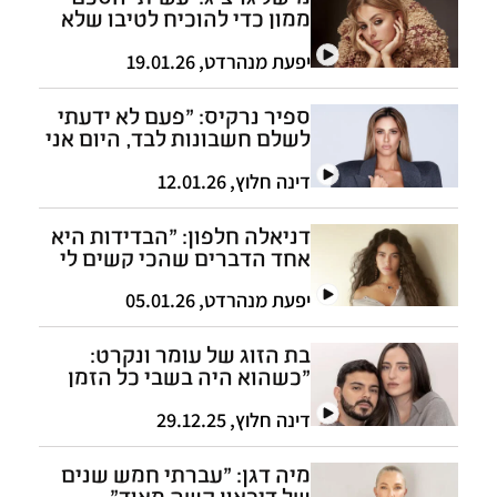
ממון כדי להוכיח לטיבו שלא
באתי להתלבש לו על הכסף"
יפעת מנהרדט
,
19.01.26
ספיר נרקיס: "פעם לא ידעתי
לשלם חשבונות לבד, היום אני
אשת עסקים"
דינה חלוץ
,
12.01.26
דניאלה חלפון: "הבדידות היא
אחד הדברים שהכי קשים לי
בדוגמנות"
יפעת מנהרדט
,
05.01.26
בת הזוג של עומר ונקרט:
"כשהוא היה בשבי כל הזמן
חשבתי איך הרסתי במו ידיי
את אהבת חיי"
דינה חלוץ
,
29.12.25
מיה דגן: "עברתי חמש שנים
של דיכאון קשה מאוד"