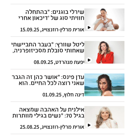
שירלי בוגנים: "בהתחלה
חוויתי סוג של 'דיכאון אחרי
לידה', היום אני רוצה עוד ילד"
אורית מרלין-רוזנצוייג
,
15.09.25
ליטל שוורץ: "בעבר התביישתי
שאחותי סובלת מסכיזופרניה,
היום אני גאה בה"
יפעת מנהרדט
,
08.09.25
עדן פינס: "אושר כהן זה הגבר
שאני רוצה לכל החיים. הוא
מתת האל"
דינה חלוץ
,
01.09.25
אילנית על האהבה שמצאה
בגיל 70: "נשים בגילי מוותרות
על זוגיות, וחבל"
אורית מרלין-רוזנצוייג
,
25.08.25