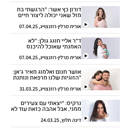
דורון כץ אשר: "הרגשתי בת
מזל שאני יכולה ליצור חיים
בשנה שבה פגשתי שכול
מקרוב"
אורית מרלין-רוזנצוייג
,
07.04.25
ד״ר אליי חוגג גולן: "לא
האמנתי שאוכל להיכנס
להיריון. זה ניצחון קטן על
הרוע הגדול"
אורית מרלין-רוזנצוייג
,
07.04.25
אושר חנום ואלמוג מאיר ג'אן:
"הזוגיות שלנו מרפאת ונותנת
כוח לחיים"
אורית מרלין-רוזנצוייג
,
31.03.25
נרקיס: "יצאתי עם צעירים
ממני, אבל אהבה כזאת עוד לא
הייתה לי"
דינה חלוץ
,
24.03.25