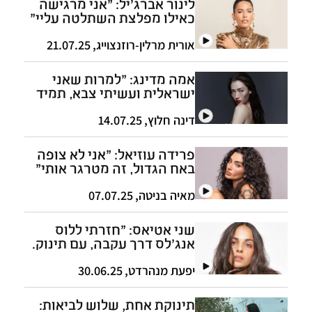
לינור אברג'יל: "אני מרגישה
כאילו מפלצת השתלטה עליי"
אורית מרלין-רוזנצוייג
,
21.07.25
אמה מדינג: "למרות שאני
ישראלית ועשיתי צבא, תמיד
התייחסו אליי כיפנית"
דינה חלוץ
,
14.07.25
פרידה עוזיאל: "אני לא צופה
באח הגדול, זה מטרגר אותי"
מאיה בניטה
,
07.07.25
שני אטיאס: "חזרתי ללוס
אנג'לס דרך עקבה, עם תינוק.
רעדו לי הידיים"
יפעת מנהרדט
,
30.06.25
תינוקת אחת, שלוש לביאות: