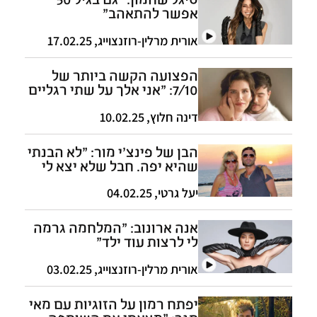
אפשר להתאהב"
אורית מרלין-רוזנצוייג
,
17.02.25
הפצועה הקשה ביותר של
7/10: "אני אלך על שתי רגליים
לחופה"
דינה חלוץ
,
10.02.25
הבן של פינצ'י מור: "לא הבנתי
שהיא יפה. חבל שלא יצא לי
לצלם אותה יותר"
יעל גרטי
,
04.02.25
אנה ארונוב: "המלחמה גרמה
לי לרצות עוד ילד"
אורית מרלין-רוזנצוייג
,
03.02.25
יפתח רמון על הזוגיות עם מאי