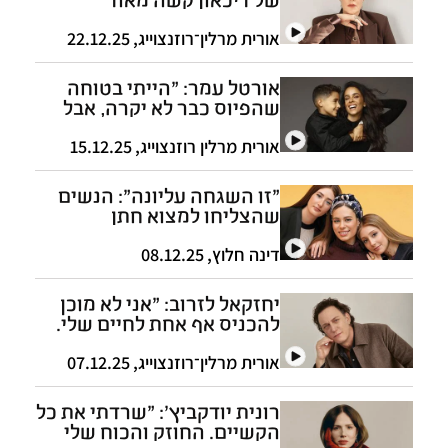
אורית מרלין־רוזנצוייג
,
22.12.25
אורטל עמר: "הייתי בטוחה
שהפיוס כבר לא יקרה, אבל
סלחתי לבן־אל"
אורית מרלין רוזנצוייג
,
15.12.25
"זו השגחה עליונה": הנשים
שהצליחו למצוא חתן
ב"ווארט"
דינה חלוץ
,
08.12.25
יחזקאל לזרוב: "אני לא מוכן
להכניס אף אחת לחיים שלי.
שונא את המושג פרק ב'"
אורית מרלין־רוזנצוייג
,
07.12.25
רונית יודקביץ': "שרדתי את כל
הקשיים. החוזק והכוח שלי