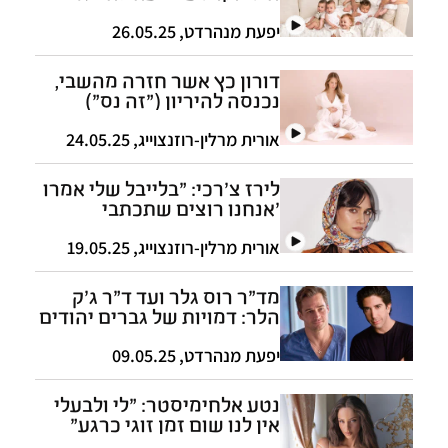
לעולם: "מרגישה שאני ילדתי
אותם"
יפעת מנהרדט
,
26.05.25
דורון כץ אשר חזרה מהשבי,
נכנסה להיריון ("זה נס")
ומדברת על הפרידה הטרייה
מבעלה
אורית מרלין-רוזנצוייג
,
24.05.25
לירז צ'רכי: "בלייבל שלי אמרו
'אנחנו רוצים שתכתבי
בסושיאל מדיה שלך פרי
פלסטיין'"
אורית מרלין-רוזנצוייג
,
19.05.25
מד"ר רוס גלר ועד ד"ר ג'ק
הלר: דמויות של גברים יהודים
בלתי נשכחים בטלוויזיה
יפעת מנהרדט
,
09.05.25
נטע אלחימיסטר: "לי ולבעלי
אין לנו שום זמן זוגי כרגע"