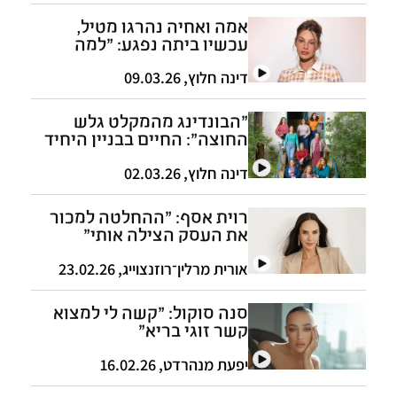
אמה ואחיה נהרגו מטיל,
עכשיו ביתה נפגע: "למה
שדבר כזה יקרה לי פעמיים?"
דינה חלוץ
,
09.03.26
"הבונדינג מהמקלט גלש
החוצה": החיים בבניין היחיד
בארץ שגרות בו רק נשים
דינה חלוץ
,
02.03.26
רוית אסף: "ההחלטה למכור
את העסק הצילה אותי"
אורית מרלין־רוזנצוייג
,
23.02.26
סנה סוקול: "קשה לי למצוא
קשר זוגי בריא"
יפעת מנהרדט
,
16.02.26