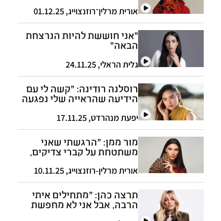
הובילו אותי"
אורית מרלין־רוזנצוייג
,
01.12.25
"אני חוששת להיות הנרצחת
הבאה"
גלית הראלי
,
24.11.25
רוסלנה רודינה: "קשה לי עם
הידיעה שהראייה שלי נפגעה
לתמיד"
יפעת מנהרדט
,
17.11.25
מור ממן: "הרגשתי שאני
משתטחת על קברי צדיקים,
אבל מקבלת פיצוצים מהחיים"
אורית מרלין-רוזנצוייג
,
10.11.25
תרצה כהן: "מתחילים איתי
הרבה, אבל אני לא מחפשת
זוגיות"