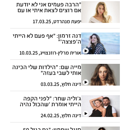
"הרבה פעמים אני לא יודעת
אם רוצים לצאת איתי או עם
'מאיה קיי'"
יפעת מנהרדט
,
17.03.25
דנה זרמון: "אף פעם לא הייתי
ה'פצצה'"
אורית מרלין-רוזנצוייג
,
10.03.25
מייה שם: "הילדות שלי הכינה
אותי לשבי בעזה"
דינה חלוץ
,
03.03.25
ג'וליה שחר: "לפני הקפה
הייתי אומרת 'שהכול נהיה
בדברו' בהיחבא, כדי לא
להלחיץ את יוגב"
דינה חלוץ
,
24.02.25
סיגל שחמון: "גם בגיל 50