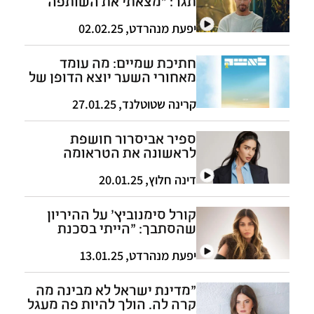
תגר: "מצאתי את השותפה
שלי לחיים"
יפעת מנהרדט
,
02.02.25
חתיכת שמיים: מה עומד
מאחורי השער יוצא הדופן של
"לאשה"?
קרינה שטוטלנד
,
27.01.25
ספיר אביסרור חושפת
לראשונה את הטראומה
שעברה אצל הגינקולוג
דינה חלוץ
,
20.01.25
קורל סימנוביץ' על ההיריון
שהסתבך: "הייתי בסכנת
חיים"
יפעת מנהרדט
,
13.01.25
"מדינת ישראל לא מבינה מה
קרה לה. הולך להיות פה מעגל