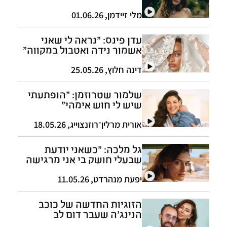
הגירושים"
מלי זיידמן
,
01.06.26
עדן פינס: "נראה לי שאני
אשמור נידה ואטבול במקווה"
דינה חלוץ
,
25.05.26
שלמור שטרוזמן: "הופתעתי
שיש לי חוש אימהי"
אורית מרלין־רוזנצוייג
,
18.05.26
גל מלכה: "כשאני יודעת
שבעלי חושק בי אני מרגישה
מלכה"
יפעת מנהרדט
,
11.05.26
הזוגיות החדשה של כוכב
הנינג'ה שעבר דום לב
והתעוור: "חולם לראות כמה