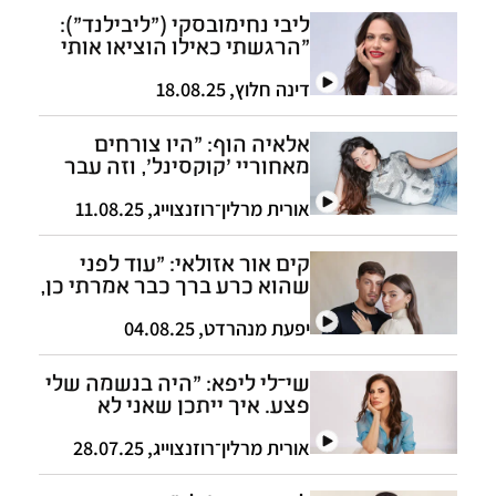
ליבי נחימובסקי ("ליבילנד"):
"הרגשתי כאילו הוציאו אותי
להורג מול כיתת יורים"
דינה חלוץ
,
18.08.25
אלאיה הוף: "היו צורחים
מאחוריי 'קוקסינל', וזה עבר
לידי. לא עניין אותי"
אורית מרלין־רוזנצוייג
,
11.08.25
קים אור אזולאי: "עוד לפני
שהוא כרע ברך כבר אמרתי כן,
כן, כן"
יפעת מנהרדט
,
04.08.25
שי־לי ליפא: "היה בנשמה שלי
פצע. איך ייתכן שאני לא
בקשר עם האישה שילדה
אותי?"
אורית מרלין־רוזנצוייג
,
28.07.25