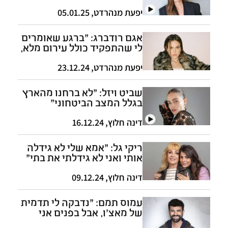
הרס עצום"
יפעת מנהרדט
,
05.01.25
אגם רודברג: "ברגע שאומרים
לי שהתפקיד כולל עירום מלא,
אני מיד אומרת, 'לא תודה'"
יפעת מנהרדט
,
23.12.24
שביט ויזל: "לא ברחנו מהארץ
בגלל המצב הביטחוני"
דינה חלוץ
,
16.12.24
ריקי גל: "אמא שלי לא גידלה
אותי ואני לא גידלתי את בתי"
דינה חלוץ
,
09.12.24
עמוס תמם: "נדבקה לי תדמית
של מאצ'ו, אבל בפנים אני
רחוק מזה"