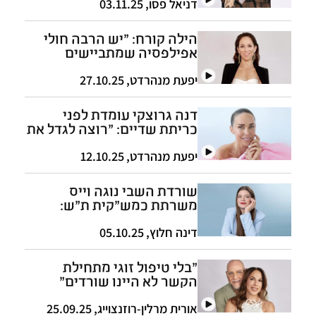
דניאל פסו
,
03.11.25
הילה קורח: "יש הרבה חולי
אפילפסיה שמתביישים
ומסתירים, הבן שלי לא שם"
יפעת מנהרדט
,
27.10.25
דנה גרוצקי עומדת לפני
כריתת שדיים: "רוצה לגדל את
ארבעת ילדיי"
יפעת מנהרדט
,
12.10.25
שורדת השבי נוגה וייס
משרתת כמש"קית ת"ש:
"כשאני עוזרת לאחרים - זה
עוזר לי"
דינה חלוץ
,
05.10.25
"בלי טיפול זוגי מתחילת
הקשר לא היינו שורדים"
אורית מרלין-רוזנצוייג
,
25.09.25