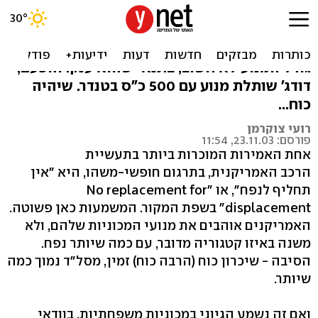
טנדר ארסי
בפעם המי-יודע-כמה, מוכיחים האמריקנים כי
גודל המנוע לא חשוב, בתנאי שהוא ענק. והפעם,
דודג' שותלת מנוע עם 500 כ"ס בטנדר. שיהיה
כוח...
רועי צוקרמן
פורסם: 23.11.03, 11:54
אחת האמירות המוכרות ביותר בתעשיית
הרכב האמריקנית, בתרגום חופשי-משהו, היא "אין
תחליף לנפח", או "No replacement for
displacement" בשפת המקור. המשמעות כאן פשוטה.
האמריקנים אוהבים את מנועי המכוניות שלהם, ולא
משנה באיזו קטגוריה מדובר, עם כמה שיותר נפח.
הסיבה - שיכרון כוח (הרבה כוח) זמין, מסל"ד נמוך כמה
שיותר.
ואם זה נשמע הגיוני במכוניות משפחתיות, בוודאי