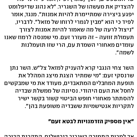
להצדיק את מעשהו של השגריר. "לא נהוג שדיפלומט
יפגע ביצירה שמתיימרת להיות אמנות". מנגד, אומר
לפיד כי הוא "מבין לגמרי לרוחו של מזאל". לדבריו,
"ניצול לרעה של מה שאמור להיות אמנות לצורך
תעמולת זוועה - זה מעורר זעם. מי שמנסה לרמוז שאנו
עומדים מאחורי השמדת עם, הרי שזו תועמלנות
לשמה".
השר צחי הנגבי קרא להעניק למזאל צל"ש. השר נתן
שרנסקי זעם: "מי שמתיר הצגת מיצג המהלל את
תופעת המחבלים המתאבדים, מעודד את מי שמבקשים
לחסל את העם היהודי. נסיונה של ממשלת שבדיה
להסתתר מאחורי חופש הביטוי קשור בקשר ישיר
לתקריות אנטישמיות ששבדיה משופעת בהן".
"אין מספיק הזדמנויות לבטא זעם"
אך למרות התמיכה בשגריר בירושלים, התקרית הביכה