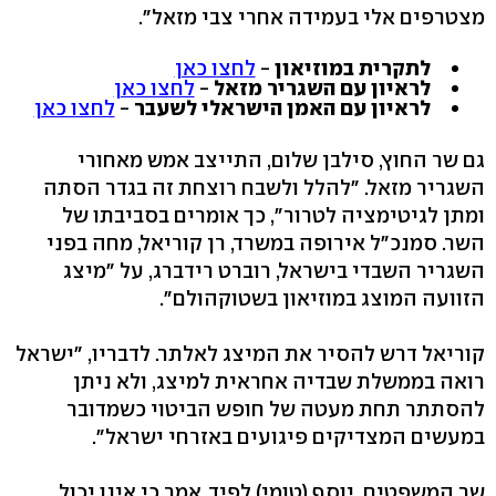
מצטרפים אלי בעמידה אחרי צבי מזאל".
לתקרית במוזיאון
-
לחצו כאן
לראיון עם השגריר מזאל
-
לחצו כאן
לראיון עם האמן הישראלי לשעבר
-
לחצו כאן
גם שר החוץ, סילבן שלום, התייצב אמש מאחורי
השגריר מזאל. "להלל ולשבח רוצחת זה בגדר הסתה
ומתן לגיטימציה לטרור", כך אומרים בסביבתו של
השר. סמנכ"ל אירופה במשרד, רן קוריאל, מחה בפני
השגריר השבדי בישראל, רוברט רידברג, על "מיצג
הזוועה המוצג במוזיאון בשטוקהולם".
קוריאל דרש להסיר את המיצג לאלתר. לדבריו, "ישראל
רואה בממשלת שבדיה אחראית למיצג, ולא ניתן
להסתתר תחת מעטה של חופש הביטוי כשמדובר
במעשים המצדיקים פיגועים באזרחי ישראל".
שר המשפטים, יוסף (טומי) לפיד, אמר כי אינו יכול