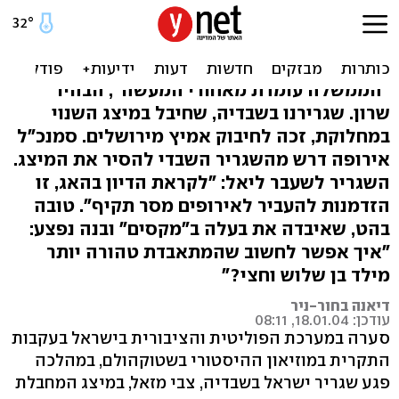
שרון התקשר לשגריר מזאל
והביע תמיכה
"הממשלה עומדת מאחורי המעשה", הבהיר
שרון. שגרירנו בשבדיה, שחיבל במיצג השנוי
במחלוקת, זכה לחיבוק אמיץ מירושלים. סמנכ"ל
אירופה דרש מהשגריר השבדי להסיר את המיצג.
השגריר לשעבר ליאל: "לקראת הדיון בהאג, זו
הזדמנות להעביר לאירופים מסר תקיף". טובה
בהט, שאיבדה את בעלה ב"מקסים" ובנה נפצע:
"איך אפשר לחשוב שהמתאבדת טהורה יותר
מילד בן שלוש וחצי?"
דיאנה בחור-ניר
עודכן: 18.01.04, 08:11
סערה במערכת הפוליטית והציבורית בישראל בעקבות
התקרית במוזיאון ההיסטורי בשטוקהולם, במהלכה
פגע שגריר ישראל בשבדיה, צבי מזאל, במיצג המחבלת