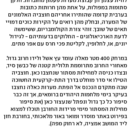
לוזית עצמן הן קבוצת מערות פעמון מחוברות. חלקן
סתומות במפולות, על אחת מהן חרותות כתובות
בערבית קדומה שהותירו אחריהם חוצביה האלמונים
של המערה, ובחלק מהן רואים על הקירות כוכים דמויי
תאים של שובך. זוהי צורת הקולומבריום, ששימשה
לדעת הארכיאולוגים - החלוקים בדעותיהם - לגידול
יונים, או, לחלופין, לקליטת פכי חרס עם אפר מתים.
במרחק 400 מטר מאלה עומד עץ אשל ולידו חרוב גדול.
מאחורי החרוב מתרוממת תלולית קטנה של כבשן סיד,
ובצדו כניסה למחילות מסתור שנחצבו כאן. חוצביה
הטילו אי סדר מוחלט בדרך התת-קרקעית החשוכה
שבה מתקדם הנכנס אל הפתח. מערות כאלה נחצבו
בעיקר בימי מלחמות היהודים ברומאים, אך זה כבר
סיפור כל כך גדול ונפתל שנעצור כאן (את סיפור
מחילות המסתור מימי מרידות החורבן תוכלו למצוא
בפירוט באתר מוסדר ומואר באור מלאכותי, בחורבת חזן
ליד המושב אמציה, לא רחוק מפה).