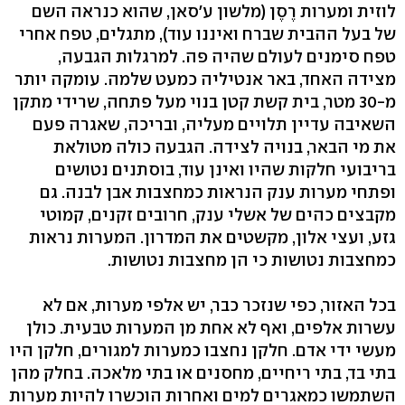
לוזית ומערות רֶסֶן (מלשון ע'סאן, שהוא כנראה השם
של בעל ההבית שברח ואיננו עוד), מתגלים, טפח אחרי
טפח סימנים לעולם שהיה פה. למרגלות הגבעה,
מצידה האחד, באר אנטיליה כמעט שלמה. עומקה יותר
מ-30 מטר, בית קשת קטן בנוי מעל פתחה, שרידי מתקן
השאיבה עדיין תלויים מעליה, ובריכה, שאגרה פעם
את מי הבאר, בנויה לצידה. הגבעה כולה מטולאת
בריבועי חלקות שהיו ואינן עוד, בוסתנים נטושים
ופתחי מערות ענק הנראות כמחצבות אבן לבנה. גם
מקבצים כהים של אשלי ענק, חרובים זקנים, קמוטי
גזע, ועצי אלון, מקשטים את המדרון. המערות נראות
כמחצבות נטושות כי הן מחצבות נטושות.
בכל האזור, כפי שנזכר כבר, יש אלפי מערות, אם לא
עשרות אלפים, ואף לא אחת מן המערות טבעית. כולן
מעשי ידי אדם. חלקן נחצבו כמערות למגורים, חלקן היו
בתי בד, בתי ריחיים, מחסנים או בתי מלאכה. בחלק מהן
השתמשו כמאגרים למים ואחרות הוכשרו להיות מערות