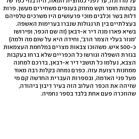
על מדרונה, עד לפני כמחצית המאה, היה בנוי כפר של
בקתות חומר וקש מחוזק בענפים משחירים מעשן. פרות
דלות בשר וכלבים מוכי פרעושים היו משרכים טלפיהם
בעצלתיים בין תרנגולות שנברו בערימות האשפה.
בשיא פארו מנה דיר א-דבאן (זה שם הכפר, ופירושו
'מנזר בעלי הצמר הרב', וחידה היא על שום מה ולמה)
כ-500 איש. משהוכו צבאות מצרים במלחמת העצמאות
בגזרת השפלה וגורשו כל הכפריים שלא ברחו בעקבות
הצבא, נעלמו כל תושבי דיר א-דבאן, בדרכם למחנה
ממחנות רצועת עזה. כפרם נמחה בקלות רבה מאוד
מעל פני האדמה, ובספרות העברית החדשה קם מי
שזיהה את הכפר העלוב הזה בעיר דיבון ביהודה,
שהוזכרה פעם אחת בלבד בספר נחמיה.