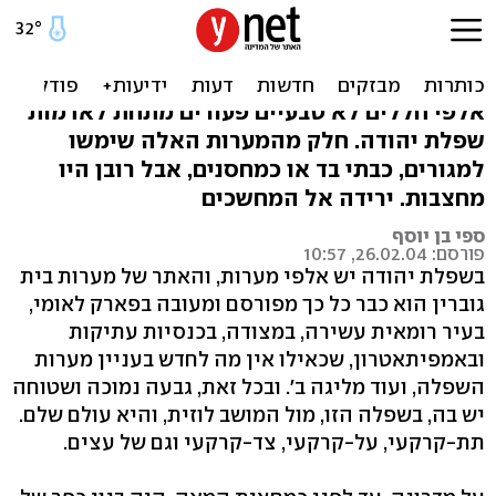
מערות לוזית: למי לא צלצלו
הפעמונים
אלפי חללים לא טבעיים פעורים מתחת לאדמות
שפלת יהודה. חלק מהמערות האלה שימשו
למגורים, כבתי בד או כמחסנים, אבל רובן היו
מחצבות. ירידה אל המחשכים
ספי בן יוסף
פורסם: 26.02.04, 10:57
בשפלת יהודה יש אלפי מערות, והאתר של מערות בית
גוברין הוא כבר כל כך מפורסם ומעובה בפארק לאומי,
בעיר רומאית עשירה, במצודה, בכנסיות עתיקות
ובאמפיתאטרון, שכאילו אין מה לחדש בעניין מערות
השפלה, ועוד מליגה ב'. ובכל זאת, גבעה נמוכה ושטוחה
יש בה, בשפלה הזו, מול המושב לוזית, והיא עולם שלם.
תת-קרקעי, על-קרקעי, צד-קרקעי וגם של עצים.