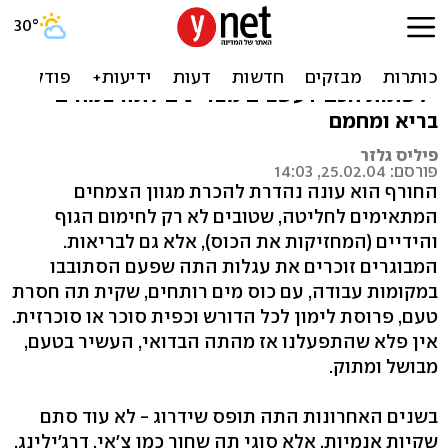
צמחים בתה: מדריך העשבים
אחרי שלמדנו "לאכול חכם", הגיע הזמן גם
"לשתות חכם": עשבים מצויינים לתה צמחים
בריא ומחמם
פיליס גלזר
פורסם: 25.02.04, 14:03
החורף הוא עונה נהדרת להכרת מגוון הצמחים
המתאימים לחליטה, שטובים לא רק לחימום הגוף
והידיים (המחזיקות את הכוס), אלא גם לבריאות.
המבוגרים זוכרים את עגלות התה שפעם הסתובבו
במקומות עבודה, עם כוס מים רותחים, שקית תה חסרת
טעם, פרוסת לימון לכל הדורש וכפית סוכר או סוכרזית.
אין פלא שהתפעלנו אז מהתה הבדואי, העשיר בטעם,
מבושל ומתוק.
בשנים האחרונות התה תופס שידרוג - לא עוד סתם
שקיות אנמיות, אלא סוגי תה שחור כמו צ'אי, דרג'ילינג,