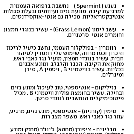
נענע ( Spermint ) - נחשבת ברפואה העממית
למרגיעת קיבה, מונעת גזים ועיוותים ובעלת סגולות
אנטיבקטריאליות. מכילה גם אנטי-אוקסידנטים.
עשב לימון (Grass Lemon) - עשיר בנוגדי חמצון
וחומרים אנטי-סרטניים.
רוזמרין - בפולקלור העממי, נחשב כיעיל לריכוז
וזיכרון וכמו מרווה, שימוש עלי רוזמרין לטיהור
הבית. עשיר בנוגדי חמצון, מועיל נגד כאבי ראש,
מחזק את הקיבה, הכבד והלבלב, ומונע אבנים
בכליות. עשיר בוויטמיני B , ויטמין A , סידן
ומינרלים.
בזיליקום - אנטיספטי, טוב לעיכול ומונע גזים
ובחילה. עשיר בחומצת פולית וויטמיני B . מכיל
פיטוכימיקלים הנחשבים לנוגדי סרטן.
טימין (קורנית) - אנטיספטי, מונע גזים, מרגיע,
עוזר נגד כאבי ראש, משפר מצב רוח.
תבלינים - ציפורן (מחטא), ג'ינג'ר (מחזק ומונע