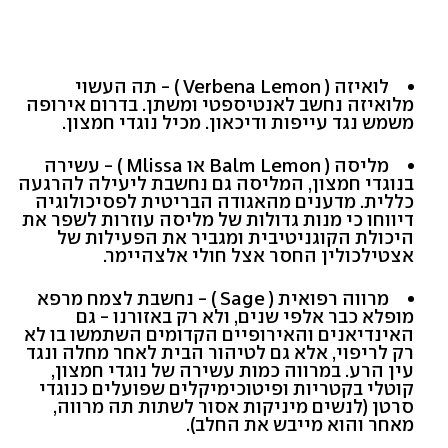
לואיזה ( Verbena Lemon ) - תה העשוי
מלואיזה נחשב לאנטיספטי ומשתן. בדרום אירופה
משמש נגד עייפות ודיכאון. מכיל נוגדי חמצון.
מליסה ( Balm Lemon או Mlissa ) - עשירה
בנוגדי חמצון, המליסה גם נחשבת ליעילה להרגעה
כללית. מדענים מהאגודה הבריטית לפסיכולוגיה
דיווחו כי מנות גדולות של מליסה עוזרות לשפר את
היכולת הקוגניטיבית ומגביר את הפעילות של
אצטילכולין החסר אצל חולי אלצהיימר.
מרווה רפואית ( Sage ) - נחשבת לצמח מרפא
מופלא כבר אלפי שנים, ולא רק באזורנו - גם
האינדיאנים והאירופיים הקדומים השתמשו בו לא
רק לריפוי, אלא גם לטיהור הבית לאחר מחלה ונגד
עין הרע. במרווה כמות עשירה של נוגדי חמצון,
קוטלי בקטריות ופיטוכימיקלים שפועלים כנוגדי
סרטן (לנשים מיניקות אסור לשתות תה מרווה,
מאחר והוא מייבש את החלב).