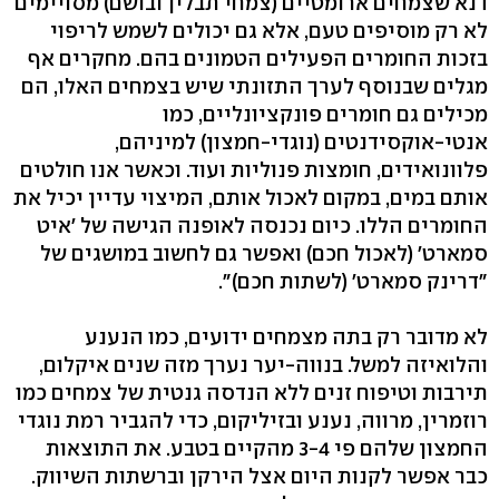
דנא שצמחים ארומטיים (צמחי תבלין ובושם) מסויימים
לא רק מוסיפים טעם, אלא גם יכולים לשמש לריפוי
בזכות החומרים הפעילים הטמונים בהם. מחקרים אף
מגלים שבנוסף לערך התזונתי שיש בצמחים האלו, הם
מכילים גם חומרים פונקציונליים, כמו
אנטי-אוקסידנטים (נוגדי-חמצון) למיניהם,
פלוונואידים, חומצות פנוליות ועוד. וכאשר אנו חולטים
אותם במים, במקום לאכול אותם, המיצוי עדיין יכיל את
החומרים הללו. כיום נכנסה לאופנה הגישה של 'איט
סמארט' (לאכול חכם) ואפשר גם לחשוב במושגים של
"דרינק סמארט' (לשתות חכם)".
לא מדובר רק בתה מצמחים ידועים, כמו הנענע
והלואיזה למשל. בנווה-יער נערך מזה שנים איקלום,
תירבות וטיפוח זנים ללא הנדסה גנטית של צמחים כמו
רוזמרין, מרווה, נענע ובזיליקום, כדי להגביר רמת נוגדי
החמצון שלהם פי 3-4 מהקיים בטבע. את התוצאות
כבר אפשר לקנות היום אצל הירקן וברשתות השיווק.