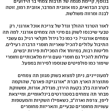
בנוסף, קיימת מגמה של תרבות צמחי בר הידועים
בקרב הבדואים, כמו אזובית המדבר, אזובית רמון, זוטה
לבנה ומרווה משולשת.
לאור הטרנד ההולך וגדל של צריכת אוכל אורגני, רק
טבעי שיכנסו לשוק גם מיני תה צמחים אורגני. למה תה
צמחים אורגני? כי כמו כל גידול חקלאי רגיל, גם עשבי
התיבול עלולים להכיל שאריות חומרי הדברה רעילים.
חליטות רבות, במיוחד אלו המכילות פירות יבשים,
עלולות להכיל גם חומרי טעם וריח מלאכותיים וחומרי
שימור כמו סולפיטים שנוספו לפירות במפעל.
למעוניינים, ניתן למצוא בשוק מגוון תה צמחים
מתוצרת הארץ. חברת "אורגניקה פארם", שהוקמה
לאחרונה בלב בקעת הירדן, מגדלת, אורזת, ומשווקת
מבחר תה צמחים בסטנדרטים בינלאומיים, ומייצאת
ליפן, צרפת וארה"ב, כשאפילו השקיות והמעטפות
עשויות מחומרים טבעיים, והאריזות מחומרים