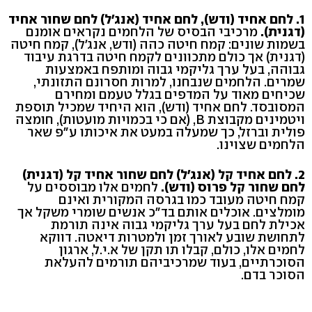
1. לחם אחיד (ודש), לחם אחיד (אנג'ל) לחם שחור אחיד
(דגנית).
מרכיבי הבסיס של הלחמים נקראים אומנם
בשמות שונים: קמח חיטה כהה (ודש, אנג'ל), קמח חיטה
(דגנית) אך כולם מתכוונים לקמח חיטה בדרגת עיבוד
גבוהה, בעל ערך גליקמי גבוה ומותפח באמצעות
שמרים. הלחמים שנבחנו, למרות חסרונם התזונתי,
שכיחים מאוד על המדפים בגלל טעמם ומחירם
המסובסד. לחם אחיד (ודש), הוא היחיד שמכיל תוספת
ויטמינים מקבוצת B, (אם כי בכמויות מועטות), חומצה
פולית וברזל, כך שמעלה במעט את איכותו ע"פ שאר
הלחמים שצוינו.
2. לחם אחיד קל (אנג'ל) לחם שחור אחיד קל (דגנית)
לחם שחור קל פרוס (ודש).
לחמים אלו מבוססים על
קמח חיטה מעובד כמו בגרסה המקורית ואינם
מומלצים. אוכלים אותם בד"כ אנשים שומרי משקל אך
אכילת לחם בעל ערך גליקמי גבוה אינה תורמת
לתחושת שובע לאורך זמן ולמטרות דיאטה. דווקא
לחמים אלו, כולם, קבלו תו תקן של א.י.ל, ארגון
הסוכרתיים, בעוד שמרכיביהם תורמים להעלאת
הסוכר בדם.