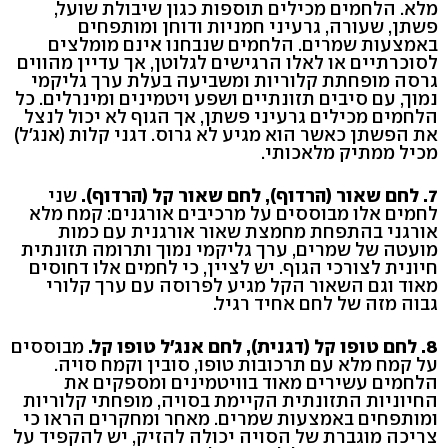
מלא. הלחמים מכילים תוספות כגון שיבולת שועל,
פשתן, שעורה, גרעיני חמניות ודוחן ומותפחים
באמצעות שמרים. הלחמים שנבחנו אינם מומלצים
לסוכרתיים או לאלו הרגישים לגלוטן, אך עדיין מהווים
גרסה מופחתת קלוריות ומשביעה בעלת ערך גליקמי
נמוך, עם סיבים תזונתיים ושפע ויטמינים ומינרלים. כל
הלחמים מכילים גרעיני פשתן, אך הגוף לא יכול לנצל
את הפשתן כאשר הוא מגיע לא גרוס. דגני קלות (אנג'ל)
מכיל ממתיק מלאכותי.
7. לחם שאור (הרדוף), לחם שאור קל (הרדוף).
שני
לחמים אלו מבוססים על מרכיבים אורגנים: קמח מלא
אורגני בהתפחת מחמצת שאור אורגנית עם כמות
מועטה של שמרים, ערך גליקמי נמוך ותרומה תזונתית
חיונית לצורכי הגוף. יש לציין, כי לחמים אלו דחוסים
מאוד וגם השאור הקל מגיע לפרוסה עם ערך קלורי
גבוה מזה של לחם אחיד רגיל.
8. לחם טופו קל (דגנית), לחם אנג'ל טופו קל.
מבוססים
על קמח מלא עם תרכובות טופו, סובין וקמח סויה.
הלחמים עשירים מאוד בוויטמינים ומספקים את
החיוניות התזונתית הקיימת בסויה, מופחתי קלוריות
ומותפחים באמצעות שמרים. מאחר ומחקרים הראו כי
צריכה מוגברת של הסויה יכולה להזיק, יש להקפיד על