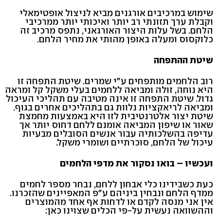
שימוש במרכיבים אורגנים מביא לניצול אופטימאלי
וקבלת ערך תזונתי רב יותר ואיכותי יותר ממרכיבי
הלחם. בשל עלות היצור האורגאני, נתפס מרכיב זה
כלוקסוס ומעלה באופן מהותי את מחיר הלחם.
שיטת ההתפחה
רוב הלחמים מותפחים ע"י שמרים. שיטת התפחה זו
היא נוחה, זולה ומביאה ללחמים בעלי משקל קל ומראה
גדול. שיטת התפחה זו אינה מטיבה עם תהליכי העיכול
ומביאה לריאקציות נלוות גם בתהליכים אחרים בגוף.
שיטת יצור אלטרנטיבית לזו היא באמצעות מחמצת
שאור או שיפון המביאה אומנם ללחם דחוס יותר אך
עדיפה בהשלכותיה עבור אנשים הסובלים מבעיות
עיכול של הלחם, סוכרתיים ושומרי משקל.
ועכשיו – בואו נסקור את מדפי הלחמים
כעת כשבידינו כלי אבחון ללחם, נבחר מספר לחמים
ממדף הלחם ונבחין ביניהם ע"פ המאפיינים שהזכרנו.
אין אני מנסה לקדם או לדחות אף אחד מהמוצרים
וההשוואה נעשית על-פי הכלים שצוינו כאן: