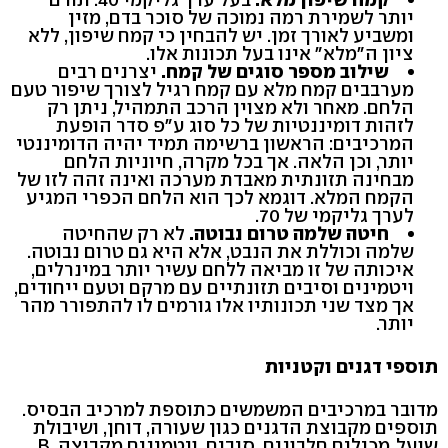
יותר לשמירת רמה נמוכה של סוכר בדם, מזין
ומשביע לאורך זמן. יש להבחין כי קמח שיפון, ללא
ציון ה"מלא" אינו בעל תכונות אלו.
שילוב מספר סוגים של קמח.
יצרנים רבים
מערבבים קמח מלא עם קמח רגיל לצורך שיפור טעם
הלחם. מאחר ולא מצוין הרכב התמהיל, ניתן רק
לזהות דומיננטיות של כל סוג ע"פ סדר הופעת
המרכיבים: הראשון ברשימה תמיד יהיה הדומיננטי
יותר, וכן הלאה. אך בכל מקרה, חיוניות הלחם
מבחינה תזונתית מאבדת מערכה ואינה זהה לזו של
הקמח המלא. דוגמא לכך הוא הלחם הכפרי המגיע
לערך גליקמי של 70.
חיטה שלמה טרום נבוטה.
לא רק שהחיטה
שלמה וכוללת את הנבט, אלא היא גם טרום נבוטה.
איכותה של זו מביאה ללחם עשיר יותר במינרלים,
ויטמינים וסיבים תזונתיים עם מרקם וטעם ייחודים,
אך מצד שני תכונותיו אלו גורמים לו להתפורר מהר
יותר.
תוספי דגנים וקטניות
מדובר במרכיבים המשמשים כתוספת למרכיב הבסיס.
תוספים מקבוצת הדגנים כגון שעורה, דוחן, ושיבולת
שועל, מכילים חלבונים, סיבים, ויטמינים מקבוצה .B