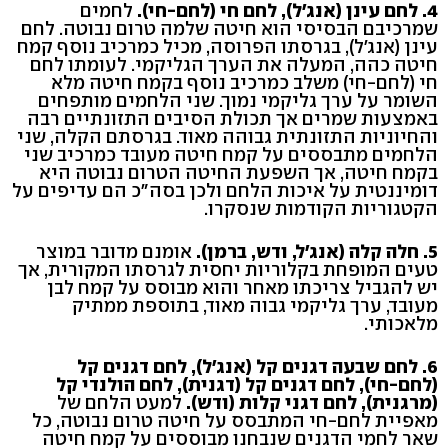
4. לחם עינן (אנג'ל), לחם חי (לחם-חי).
לחמים
שמרכיבם הבסיסי הוא חיטה שלמה טרום נבוטה. לחם
עינן (אנג'ל), בגרסתו הפרוסה, מכיל כמרכיב נוסף קמח
חיטה כהה, המעלה את הערך הגליקמי. לעומתו לחם
חי (לחם-חי) משלב כמרכיב נוסף בקמח חיטה מלא
השומר על ערך גליקמי נמוך. שני הלחמים מותפחים
באמצעות שמרים אך תכולת הסיבים התזונתיים רבה
והחיוניות התזונתית גבוהה מאוד. בגרסתם הקלה, שני
הלחמים מתבססים על קמח חיטה מעובד כמרכיב שני
בקמח חיטה, אך השפעת החיטה הטרום נבוטה היא
דומיננטית על איכות הלחם ולכן בסה"כ הם עדיפים על
הקטגוריות הקודמות שנסקרו.
5. חלה קלה (אנג'ל, ודש, ברמן).
אומנם מדובר במוצר
טעים המופחת בקלוריות יחסית לגרסתו המקורית, אך
יש להגביל צריכתו מאחר והוא מבוסס על קמח לבן
מעובד, ערך גליקמי גבוה מאוד, בתוספת ממתיק
מלאכותי.
6. לחם שבעה דגנים קל (אנג'ל), לחם דגנים קל
(לחם-חי), לחם דגנים קל (דגנית), לחם הולנדי קל
(מרגנית), לחם דגני קלות (ודש).
למעט הלחם של
מאפיית לחם-חי המתבסס על חיטה טרום נבוטה, כל
שאר לחמי הדגנים שנבחנו מבוססים על קמח חיטה