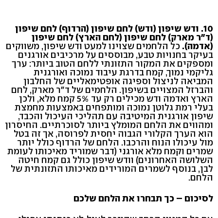
10. ודש שיפון (ודש) לחם שיפון (הרדוף) לחם שיפון
(ד"ר מארק) לחם שיפון (לחם הארץ) לחם שיפון
(אדמה).
כל הלחמים שצוינו למעט ודש שיפון, משווקים
בעיקר בחנויות טבע, מבוססים על מרכיבים אורגנים
ומספקים את המקור התזונתי ללחם הטוב ביותר: ערך
גליקמי נמוך, קמח בדרגת עיבוד נמוכה ואורגנית
המביאה לניצול וספיגה אופטימאליים של החלבון
והברזל המצויים בשיפון. הלחמים של ד"ר מארק, לחם
הארץ ואדמה ודש מכילים רק עד 5% קמח מלא, ולכן
בעלי רמת גלוטן נמוכה ומותפחים באמצעות מחמצת
שיפון אורגנית המיטיבה עם תהליכי העיכול והכבד,
ומהווים את הלחם המומלץ ביותר לסוכרתיים. החיסרון
הוא הערך הקלורי הגבוה יחסית לפרוסה, אך זה בטל
מול עיכולו הנוח והרכבו. הלחם של הרדוף כולל יותר
שמרים וקמח מלא אורגני (דבר שמוריד מאיכותו לעומת
השלושה האחרונים) וודש שיפון כולל גם קמח חיטה
לבן, בנוסף לשמרים המורידים מאיכותו התזונתית של
הלחם.
לסיכום – כך תבחרו את הלחם שלכם