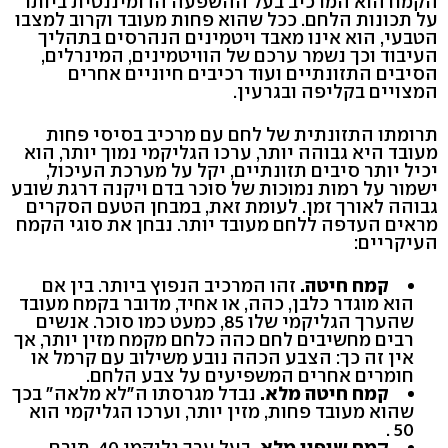
הקמח הוא המרכיב בעל ההשפעה הדומיננטית ביותר
על תכונות הלחם. ככל שהוא פחות מעובד וקרוב למצבו
הטבעי, הוא אינו מאבד ויטמינים הנהרסים בתהליך
העיבוד וכך נשמר ערכם של הוויטמינים, המינרלים,
הסיבים התזונתיים ועוד רכיבים חיוניים אחרים
המצויים בקליפה ובגרעין.
תרומתו התזונתית של לחם עם מרכיב בסיסי פחות
מעובד היא גבוהה יותר, ערכו הגליקמי נמוך יותר, הוא
יכיל יותר סיבים תזונתיים, יקל על מערכת העיכול,
ישמור על רמות נמוכות של סוכר בדם ויקנה דרגת שובע
גבוהה לאורך זמן. לעומת זאת, במבחן הטעם הסקרים
מראים העדפה ללחם מעובד יותר. נבחן את סוגי הקמח
העיקריים:
קמח חיטה.
זהו המרכיב הנפוץ ביותר. בין אם
הוא מוגדר כלבן, כהה, או אחיד, מדובר בקמח מעובד
שהערך הגליקמי שלו 85, כמעט כמו סוכר. אנשים
רבים מחשיבים לחם כהה כלחם מקמח מזין יותר, אך
אין זה כך: הצבע הכהה נובע משילוב עם קרמל או
חומרים אחרים המשפיעים על צבע הלחם.
קמח חיטה מלא.
נבדל מגרסתו ה"לא מלאה" בכך
שהוא מעובד פחות, מזין יותר, וערכו הגליקמי הוא
50 .
קמח שיפון מלא.
בעל ערך גליקמי 40. תורם