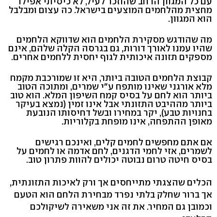
עם כל המגוון הרחב שהוזכר לעיל, לא כיסיתי אפילו
מחצית מהלחמים המוצעים בישראל. כה עצום ומבלבל
הוא המגוון.
מה שהודגש מסקירת הלחמים הוא שדווקא הלחמים
שהיו עמנו לאורך דורות, גם בגרסה הקלה שלהם, אינם
מספקים תזונה איכותית לגוף יחסית ללחמים אחרים.
קבוצת הלחמים הטובה ביותר, היא זו שמורכבת מקמח
מלא אורגני שאינו מותפח ע"י שמרים, ומתוכה הטוב
ביותר הוא לחם על בסיס קמח השיפון המלא. הוא טוב
ביותר מההיבט התזונתי אבל אינו זמין (נמצא בעיקר
בחנויות טבע), יקר במחירו ובשל דחיסותו הנובעת
מאופן ההתפחה, אינו מופחת בקלוריות.
אם אתם מחפשים לחמים קלים, ואינכם רגישים
לשמרים, אזי לחמי הדגנים, לחם אדמה או לחמים על
בסיס חיטה טרום נבוטה יכולים להוות פתרון טוב.
הכלים שהצגתי מתייחסים אך ורק לאיכות התזונתית,
אך ברור שחלק בלתי נפרד מבחירת הלחם הוא הטעם
וכמובן גם המחיר. את זה אני משאירה לשיקולכם