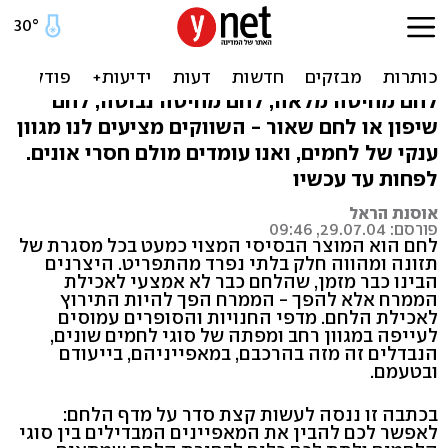
סקר לחמים: מה הכי מזין, הכי
דיאטטי והכי בריא
לחם מחיטה מלאה, לחם מחיטה נבוטה, לחם
שיפון או לחם שאור - השווקים מציעים לנו מגוון
ענקי של לחמים, ואנו עומדים מולם חסרי אונים.
לפחות עד עכשיו
אוסנת הראל
פורסם: 29.07.04, 09:46
לחם הוא המוצר הבסיסי המצוי כמעט בכל מסגרת של
תזונה ומהווה חלק בלתי נפרד מהתפריט. היצרנים
הבינו כבר מזמן, שהלחם כבר לא אמצעי לאכילת
הממרח אלא להפך - הממרח הפך להיות התירוץ
לאכילת הלחם. מדפי החנויות והסופרים עמוסים
לעייפה במגוון רחב ומפתה של סוגי לחמים שונים,
הנבדלים זה מזה בהרכבם, במאפייניהם, בייעודם
ובטעמם.
בכתבה זו ננסה לעשות קצת סדר על מדף הלחם:
לאפשר לכם להבין את המאפיינים המבדילים בין סוגי