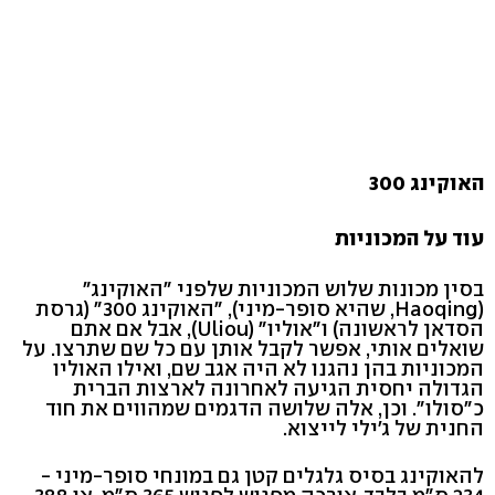
האוקינג 300
עוד על המכוניות
בסין מכונות שלוש המכוניות שלפני "האוקינג"
(Haoqing, שהיא סופר-מיני), "האוקינג 300" (גרסת
הסדאן לראשונה) ו"אוליו" (Uliou), אבל אם אתם
שואלים אותי, אפשר לקבל אותן עם כל שם שתרצו. על
המכוניות בהן נהגנו לא היה אגב שם, ואילו האוליו
הגדולה יחסית הגיעה לאחרונה לארצות הברית
כ"סולו". וכן, אלה שלושה הדגמים שמהווים את חוד
החנית של ג'ילי לייצוא.
להאוקינג בסיס גלגלים קטן גם במונחי סופר-מיני -