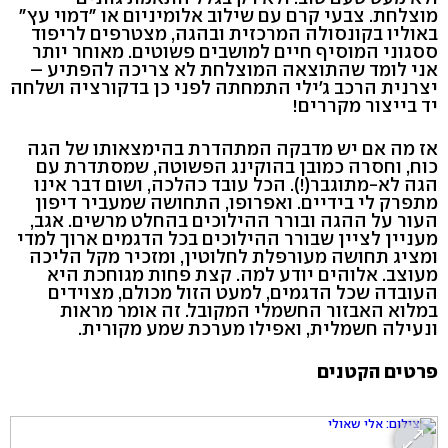
מוצלחת. צבעי קרם עם שילוב אלומיניום או "דמוי עץ"
באוליו בקונסולה המרכזית ובהגה, מצטרפים לריפוד
ססגוני המוסיף חיים למושבים פשוטים. מאוחר יותר
אני לומד שהתוצאה המוצלחת לא צריכה להפתיע –
יצרנית הרכב ג'ילי התמחתה לפני כן בדקורציה ושלחה
יד בייצור מקררים!
אז מה אם יש מדבקה המתהדרת בהימצאותו של הגה
כוח, וחסרה כמובן בהוקינג הפשוטה, שמסתדרת עם
הגה לא-מתוגבר(!). הכל עובד כהלכה, ושום דבר אינו
מתפרק לי בידיים. ואפרופו, התחושה שמעביר דיפון
העור על ההגה ובורר ההילוכים בהחלט מרשים. אגב,
מעניין לציין שבורר ההילוכים בכל הדגמים ארוך למדי
ומציג תחושה מעורפלת לחלוטין, ומזכיר מקל הליכה
מעוצב. אלוהים יודע למה. קצת פחות מגוחכת היא
העובדה שכל הדגמים, למעט הזול מכולם, מצוידים
במלוא האבזור החשמלי המקובל. זה אומר מראות
ונעילה חשמלית, ואפילו מערכת שמע מקורית.
פרטים הקטנים