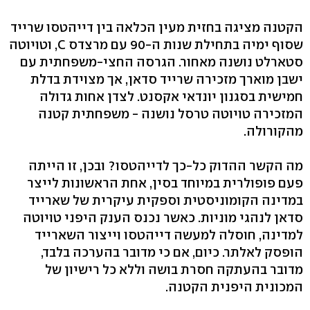
הקטנה מציגה בחזית מעין הכלאה בין דייהטסו שרייד
שסוף ימיה בתחילת שנות ה-90 עם מרצדס C, וטויוטה
סטארלט נושנה מאחור. הגרסה החצי-משפחתית עם
ישבן מוארך מזכירה שרייד סדאן, אך מצוידת בדלת
חמישית בסגנון יונדאי אקסנט. לצדן אחות גדולה
המזכירה טויוטה טרסל נושנה - משפחתית קטנה
מהקורולה.
מה הקשר ההדוק כל-כך לדייהטסו? ובכן, זו הייתה
פעם פופולרית במיוחד בסין, אחת הראשונות לייצר
במדינה הקומוניסטית וספקית עיקרית של שארייד
סדאן לנהגי מוניות. כאשר נכנס הענק היפני טויוטה
למדינה, חוסלה למעשה דייהטסו וייצור השארייד
הופסק לאלתר. כיום, אם כי מדובר בהערכה בלבד,
מדובר בהעתקה חסרת בושה וללא כל רישיון של
המכונית היפנית הקטנה.