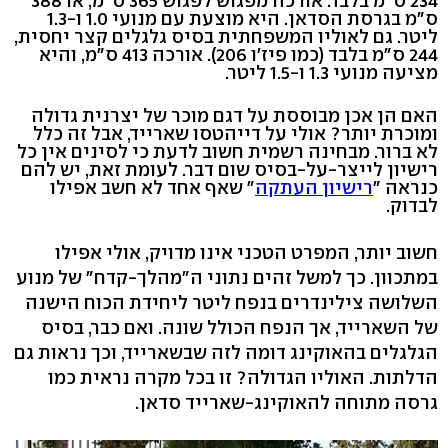
234 ס"מ בלבד. אורכה מפגוש לפגוש 365 ס"מ, או 388
ס"מ בגרסת הסדאן. היא מוצעת עם מנועי 1.0 ו-1.3
ליטר. גם לאוליו המשפחתית בסיס גלגלים קצר יחסית,
244 ס"מ בלבד (כמו פיז'ו 206). אורכה 413 ס"מ, והיא
מציעה מנועי 1.3 ו-1.5 ליטר.
האם הן אכן מבוססת על דגם מוכר של יצרנית גדולה
ומוכרת יותר? אולי על דייהטסו שארייד, אבל זה כלל
לא ברור. מבחינה רשמית חשוב לדעת כי לסינים אין כל
רישיון לייצר-על-בסיס שום דבר. לעומת זאת, יש להם
כנראה "
רישיון העתקה
" שאף אחד לא חשב אפילו
לבדוק.
חשוב יותר, המפרט הטכני אינו מדויק, אולי אפילו
במתכוון. כך למשל זהים נתוני ה"מהלך-קדח" של מנוע
השלושה צילינדרים בנפח ליטר ליחידת הכוח הישנה
של השארייד, אך הנפח הכולל שונה. ואם כבר, בסיס
הגלגלים בהאוקינג דומה לזה שבשארייד, וכך נראות גם
הדלתות. האוליו הגדולה? זו בכל מקרה נראית כמו
גרסה מתוחה להאוקינג-שארייד סדאן.