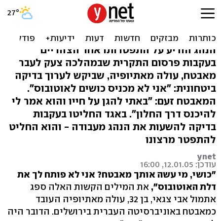
התפטר נהג אגד שקרא
"כושי" למאבטח אתיופי
הנהג הודיע על התפטרותו אחר הצהריים
בעקבות פרסום התקרית שבמהלכה צעק לעבר
מאבטח, עולה מאתיופיה, שביקש לערוך בדיקה
ביטחונית: "אני לא מכניס כושים לאוטובוס".
המאבטח זעם: "באתי להגן על חייו והוא אמר לי
להיכנס דרך החלון". באגד החליטו בעקבות
בדיקה להשעות את הנהג מעבודה - והוא החליט
להתפטר מרצונו
ynet
עודכן: 12.01.05, 16:00
"כושי, מי עשה אותך מאבטח? אני לא פותח לך את
דלת האוטובוס",
את המילים הקשות האלה ספג
אתמול אבי צגאי, בן 32, עולה מאתיופיה העובד
כמאבטח באוניברסיטה העברית בירושלים. הדובר היה