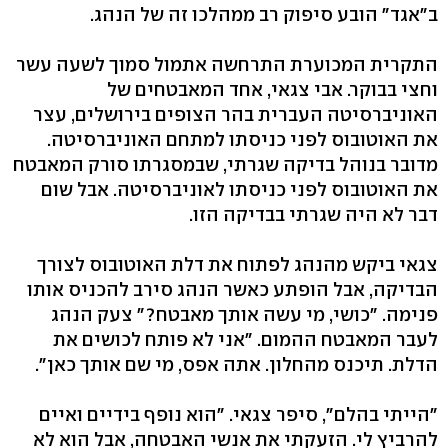
ב"אגד" הובע סיפוק רב ממהלכו זה של הנהג.
התקרית המכוערת התרחשה אתמול סמוך לשעה עשר
וחצי בבוקר. אבי צגאי, אחד המאבטחים של
האוניברסיטה העברית בהר הצופים בירושלים, עצר
את האוטובוס לפני כניסתו למתחם האוניברסיטה.
מדובר בנוהל בדיקה שגרתי, שבמסגרתו סורק המאבטח
את האוטובוס לפני כניסתו לאוניברסיטה. אבל שום
דבר לא היה שגרתי בבדיקה הזו.
צגאי ביקש מהנהג לפתוח את דלת האוטובוס לצורך
הבדיקה, אבל הופתע כאשר הנהג סירב להכניס אותו
פנימה. "כושי, מי עשה אותך מאבטח?" צעק הנהג
לעבר המאבטח ההמום. "אני לא פותח לכושים את
הדלת. תיכנס מהחלון. אתה אפס, מי שם אותך כאן".
"הייתי בהלם", סיפר צגאי. "הוא נופף בידיים ואיים
להרביץ לי. הזעקתי את אנשי האבטחה, אבל הוא לא