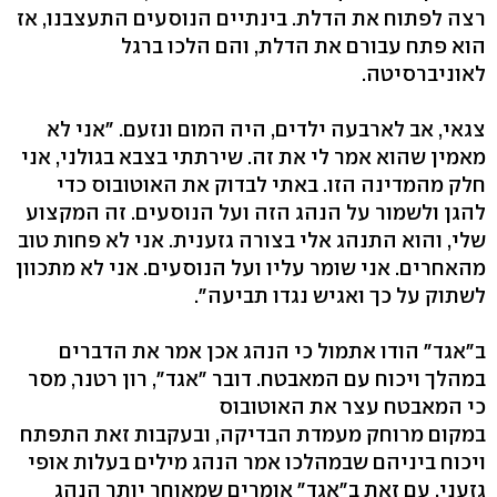
רצה לפתוח את הדלת. בינתיים הנוסעים התעצבנו, אז
הוא פתח עבורם את הדלת, והם הלכו ברגל
לאוניברסיטה.
צגאי, אב לארבעה ילדים, היה המום ונזעם. "אני לא
מאמין שהוא אמר לי את זה. שירתתי בצבא בגולני, אני
חלק מהמדינה הזו. באתי לבדוק את האוטובוס כדי
להגן ולשמור על הנהג הזה ועל הנוסעים. זה המקצוע
שלי, והוא התנהג אלי בצורה גזענית. אני לא פחות טוב
מהאחרים. אני שומר עליו ועל הנוסעים. אני לא מתכוון
לשתוק על כך ואגיש נגדו תביעה".
ב"אגד" הודו אתמול כי הנהג אכן אמר את הדברים
במהלך ויכוח עם המאבטח. דובר "אגד", רון רטנר, מסר
כי המאבטח עצר את האוטובוס
במקום מרוחק מעמדת הבדיקה, ובעקבות זאת התפתח
ויכוח ביניהם שבמהלכו אמר הנהג מילים בעלות אופי
גזעני. עם זאת ב"אגד" אומרים שמאוחר יותר הנהג