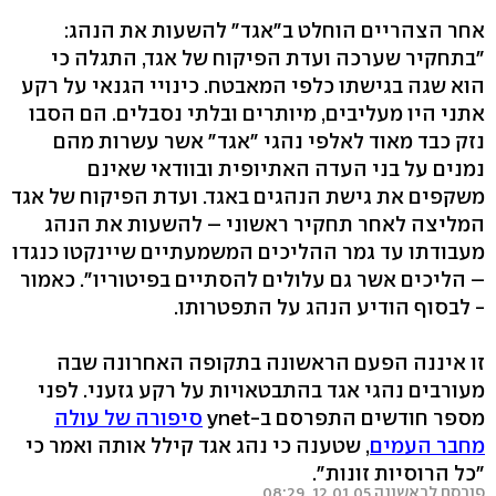
אחר הצהריים הוחלט ב"אגד" להשעות את הנהג:
"בתחקיר שערכה ועדת הפיקוח של אגד, התגלה כי
הוא שגה בגישתו כלפי המאבטח. כינויי הגנאי על רקע
אתני היו מעליבים, מיותרים ובלתי נסבלים. הם הסבו
נזק כבד מאוד לאלפי נהגי "אגד" אשר עשרות מהם
נמנים על בני העדה האתיופית ובוודאי שאינם
משקפים את גישת הנהגים באגד. ועדת הפיקוח של אגד
המליצה לאחר תחקיר ראשוני – להשעות את הנהג
מעבודתו עד גמר ההליכים המשמעתיים שיינקטו כנגדו
– הליכים אשר גם עלולים להסתיים בפיטוריו". כאמור
- לבסוף הודיע הנהג על התפטרותו.
זו איננה הפעם הראשונה בתקופה האחרונה שבה
מעורבים נהגי אגד בהתבטאויות על רקע גזעני. לפני
מספר חודשים התפרסם ב-ynet
סיפורה של עולה
מחבר העמים
, שטענה כי נהג אגד קילל אותה ואמר כי
"כל הרוסיות זונות".
פורסם לראשונה 12.01.05, 08:29