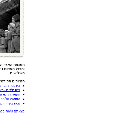
המנצח האגדי ל
והדגל האדום ני
השלושים.
הטיולים הקודמי
בין כנרת לבית 
בית ילדים - הא
הקמת תחנת הכו
המאבק על ההתי
פסח בין החרמש
מצאתם טעות בכתב