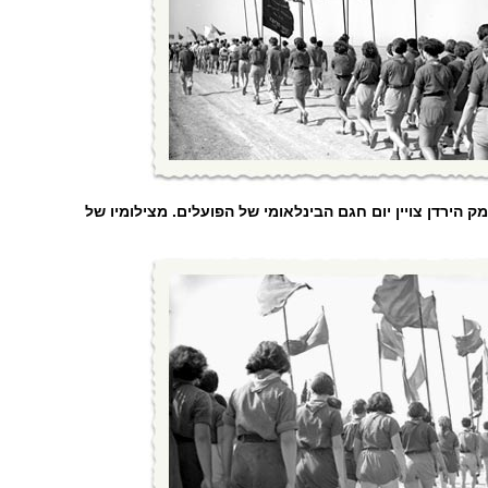
 הירדן צויין יום חגם הבינלאומי של הפועלים. מצילומיו של