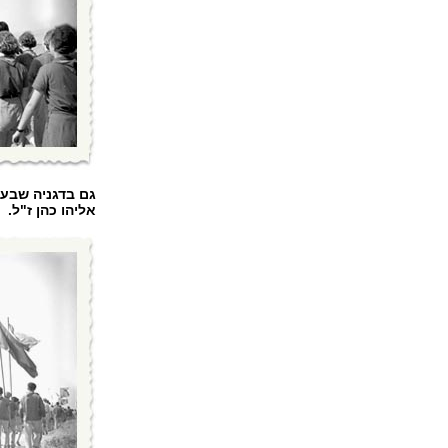
גם בדגניה שבעמק
אליהו כהן ז"ל.