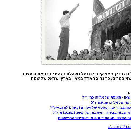
ובה רביץ מאפיקים ניצח על מקהלת הצעירים בפאתוס עצום
שא במרום. כך נחוג האחד במאי, בארץ ישראל של שנות
ם:
שאן - האוסף של אליהו כהן ז"ל
וסף של אליהו עמיצור ז"ל
ח בנהריים - האוסף של אפרים (פימה) לזרוביץ ז"ל
ישבות בביריה - מעזבונו של משה (מונטג) מן ז"ל
 והפלס - חג החירות בימי ראשית ההתיישבות
ה? כתבו לנו