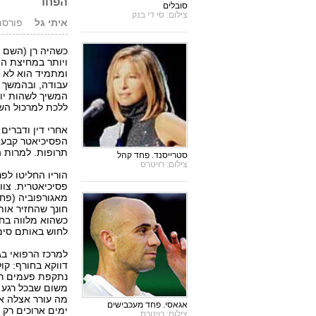
הפחד
סובלים
צילום: סי די בנק
איתי גל
פורסם: 15.05.05,
ויותר במחיצת הו
ומתמיד הוא לא ה
עבודה, ובהמשך א
המשיך לשהות יומם
ללכת למרכול השכ
אחרי דין ודברים 
הפסיכיאטר קבע 
תרופות. למרות 
סטרייסנד. פחד קהל
צילום: רויטרס
הוריו החליטו לפ
פסיכיאטרית. צוו
מאגורפוביה (פחד
חונך שהחזיר אותו
כשהוא מלווה בחו
לחוש באותם סימנ
למרכז הרפואי בג
דווקא בחורף: קו
נתקפת פעמים רב
משום שבכל רגע ע
מה עורר אצלה א
אגאסי. פחד מעכבישים
ימים ארוכים ר
צילום: רויטרס