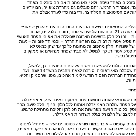
סובלים מפחד טיסה, ולא ייצאו מהבית אם הם סובלים מפחד
, אומר ד"ר חרמש. "הם סובלים גם מחרדת ציפייה; הם יודעים
ת עם הסיטואציה המלחיצה, ודי בזה כדי לעורר אצלם את
עלייה המטאורית בשיעור הפרעות החרדה נובעת מהלחץ שמאפיין
את אורח החיים במאה ה-21: התרעות על אירועי טרור, חובות כלכליים, אבחון
 – זהו רק חלק ברשימה הארוכה שכוללת את אפיוני הפחד האנושי
ת פסיכיאטריות רבות, גם הפרעות חרדה – ובמיוחד פוביות – נעות
של שונויות. חלק מהפוביות מתונות כל כך עד שהן כמעט לא
 פסיכיאטריות. כך, למשל, לא סביר שפחד מנחשים או ממקקים
יפול נפשי.
אחרות יכולות להשפיע דרמטית על שגרת היומיום. כך, למשל,
תועדה אמריקאית שסבלה מאגורפוביה וסירבה לצאת מהבית במשך 18 שנה. נער
חרדה חברתית הפסיד חודשי לימוד ארוכים, מפני שהסמיק והקיא
יות.
פחד
מוח שאחראי לאותה תחושת פחד ממוקם באיבר שנקרא אמיגדלה.
ל הפחד שולחת האמיגדלה אותות לכל חלקי הגוף: הלב פועם מהר
וסק, בלוטות הזיעה מפרישות את תכולתן והקיבה מתחילה לרעוש.
ה למצב של הלם רק בגלל תשדורות האמיגדלה.
היפוקמפוס – איבר במוח שנראה כסוסון ים זעיר – מתחיל לאסוף
ות שהביאו לתגובה הקשה. בפעם הבאה, למראה האובייקט המאיים,
מפוס לאמיגדלה שמדובר באיום, וזו תמהר לשלוח את תשדורות