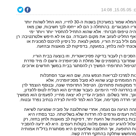
 14:08
כשהיה רן (השם המלא שמור במערכת) בשנות ה-30 לחייו, הוא החל לשהות יותר
ריו המבוגרים. בהתחלה כ הם לא ייחסו לכך חשיבות, שכן מאז
יה טיפוס חברותי. אלא שהוא התחיל להחסיר יותר ויותר ימי
ף החליט לעזוב את מקום העבודה. גם אז לא חיפש אלטרנטיבה: רן
 וליל בבית הוריו, ממאן לצאת. כל ניסיון להיכנס למכונית או
ונתי לווה בלחץ, במועקה, בדפיקות לב מואצות ובהזעה.
הסכים רן לעבור בדיקה פסיכיאטרית, וזו בוצעה בבית הוריו.
שמדובר בתסמינים של מחלת ה סכיזופרניה ורשם לו מיד סדרת
הטיפול התרופתי המשיך רן להסתגר בבית במשך חודשים ארוכים.
נות למרכז לבריאות הנפש גהה, שם הוא עבר הסתכלות
ת המומחים קבע שהוא לא סובל מסכיזופרניה, אלא
 ממקומות פתוחים). הטיפול התרופתי שונה, ובנוסף הוצמד לרן
 בהדרגה לחיי היומיום. כעבור שנתיים הוא הצליח לטוס ללונדון,
נך, וחזר בשלום. הפוביה עדיין לא יצאה מחייו; לפעמים הוא ממשיך
י חרדה מקדימה, אבל הוא למד לחיות לצידה בנתיב נפרד ובטוח.
הה הגיעה גם נעמה, אחרי שהתלוננה על פוביה שמגיעה לשיאה
לות רעמים גורמים לה חרדות שלא בשליטתה. כבר בסתיו היא
ות בתופעות של הזעת יתר, דפיקות לב מואצות ולחץ בחזה, רק
לול להגיע יום גשום מלווה בקולות רעמים. היא לא ידעה להסביר
ת התופעה, אך התלוננה שלפעמים היא מסתגרת בדל"ת אמותיה
ק מהחשש שתלקה בהתקף חרדה קשה.