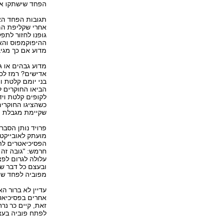
הפחד שישתקו את
תגובות הפחד האל
אחרי שקליפת המו
גופנו לחזור לתפ
ההיפוקמפוס והאמ
מדוע אם כך מגיב
מדוע גבהים או ג
אדישים? רמז לכך
בני יומם קלטת ו
הביאו החוקרים ל
לקופים קלטת ויד
כשהציגו החוקרים
שקיימת מגבלת פ
פרויד נותן הסבר
מועתק לאובייקט 
הפסיכיאטרים להא
חרמש: "גובה זה 
עלולה לגרום לפצ
ובעצם כל דבר שי
מפוביה לפחד ש
עדיין לא ברור ה
אחרים בפסיכיאטר
זאת, קיים כר נר
לפתח פוביה בעצ