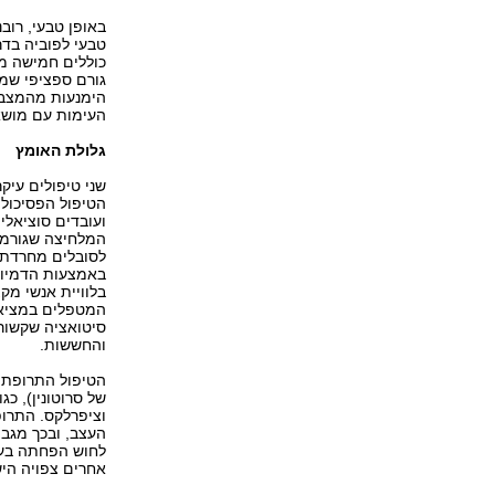
באופן טבעי, רוב
טבעי לפוביה בדר
כוללים חמישה מ
גורם ספציפי שמע
הימנעות מהמצבי
העימות עם מושא
גלולת האומץ
שני טיפולים עיק
הטיפול הפסיכולוג
ועובדים סוציאלי
לסובלים מחרדת 
באמצעות הדמיות
בלוויית אנשי מק
המטפלים במציאו
סיטואציה שקשור
והחששות.
של סרוטונין), כג
וציפרלקס. התרופ
העצב, ובכך מגב
לחוש הפחתה בעו
אחרים צפויה הי