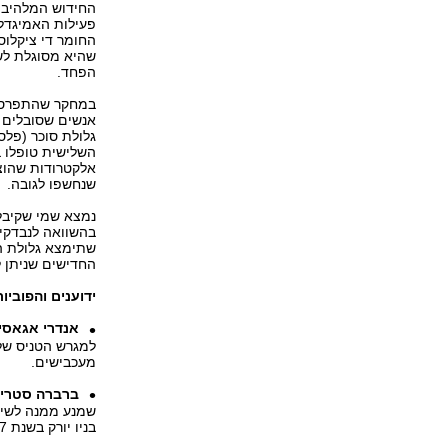
החידוש המלהיב 
החומר די ציקלו
שהיא מסוגלת לש
הפחד.
אנשים שסובלים מ
אלקטרודות שהוצ
שנחשפו לגובה.
בהשוואה לנבדקים
שתימצא גלולת הא
החדישים שניתן
ידוענים והפוביו
אנדרי אגאסי:
למגרש הטניס שלו
מעכבישים.
ברברה סטריי
בניו יורק בשנת 1967 שבה שכחה את המילים. חזרה להופיע ב-1994.