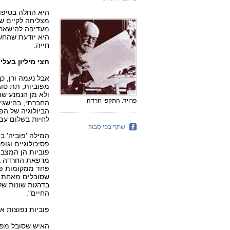
היא החלה בטיפול
מצליחה לקיים ש
מעדיפה להישאר 
היא יודעת שהחשש
חייה.
חצי מיליון בעלי 
ולא מן הנמנע ש
פרויד. התקפי חרדה
החברתי, בהישגיו
הביולוגיה של הפ
לחיות בשלום עם
שתף בפייסבוק
המילה 'פוביה' ב
פסיכולוגיים וגו
פוביות הן המצבי
מרפאת החרדה בבי
פחד ממקומות פתו
שסובלים מאחת מ
בדרגות שונות ש
החיים".
פוביות נפוצות א
האיש שסובל מפו