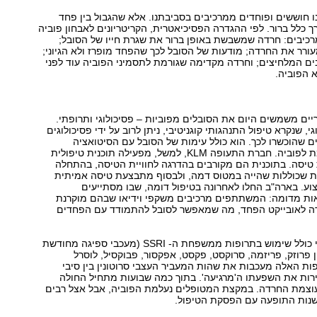
נו חוששים ופוחדים ממרכיבים בסביבתנו. אלא שהגבול בין פחד
ך כלל ברור. לפי ההגדרה הפסיכיאטרית, הקריטריונים לאבחון פוביה
רכיבים: חרדה שמשבשת באופן ברור את שגרת חייו של הסובל;
ורר את החרדה; מודעות של הסובל לכך שהפחד מופרז ולא הגיוני;
ם המלחיצים; וחרדה מקדימה שגורמת לתסמיני הפוביה עוד לפני
 הפוביה.
ריים משמשים היום את הסובלים מפוביות – פסיכולוגי ותרופתי.
י, שנקרא טיפול התנהגותי קוגניטיבי, ניתן לרוב על ידי פסיכולוגים
ים שהוכשרו לכך. הוא כולל עימות של הסובל עם הסיטואציה
המלחיצה שגורמת לפוביה. חברת התעופה KLM, למשל, מפעילה תוכנית טיפולית
טיסה. בתוכנית הם מקורבים בהדרגה לחוויית הטיסה, בהתחלה
 שכוללות שהייה במטוס דמה, ולבסוף מתבצעת טיסה אמיתית
צוע. בארה"ב החלו לאחרונה בטיפול דומה, שבו מסתייעים
ת מדומה: המשתתפים מרכיבים משקפי וידיאו שבהם מוקרנת
ה לאובייקט הפחד, מה שמאפשר לסובל להתמודד עם הפחדים
הטיפול התרופתי כולל שימוש בתרופות ממשפחת ה- SSRI (מעכבי ספיגה מחודשת
ון פרוזק, פריזמה, סרוקסט, פקסט, אפקסור, פבוקסיל, לוסרל
ות האלה מעכבות את שהות המעביר העצבי סרוטונין בין סיבי
ירות את השפעתו ה'מרגיעה'. בתוך כמה שבועות מתחיל החולה
צמת החרדה. במקצת המטופלים נעלמת הפוביה, אבל אצל רבים
שנות התופעה עם הפסקת הטיפול.