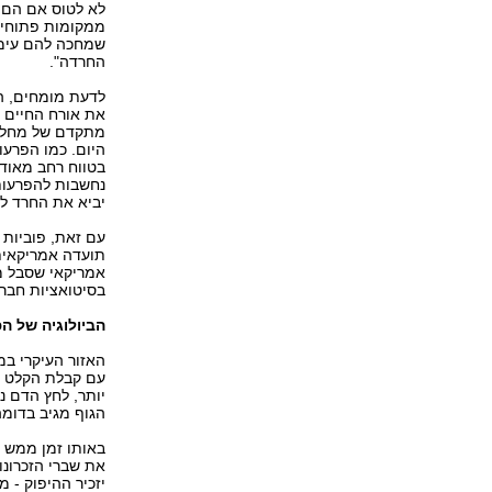
לא לטוס אם הם 
ממקומות פתוחים"
שמחכה להם עימו
החרדה".
לדעת מומחים, ה
מתקדם של מחלות
היום. כמו הפרעו
בטווח רחב מאוד 
נחשבות להפרעות
יביא את החרד לט
עם זאת, פוביות 
אמריקאי שסבל מ
בסיטואציות חברת
הביולוגיה של ה
האזור העיקרי ב
עם קבלת הקלט ע
יותר, לחץ הדם נ
הגוף מגיב בדומ
באותו זמן ממש ה
את שברי הזכרונ
יזכיר ההיפוק - 