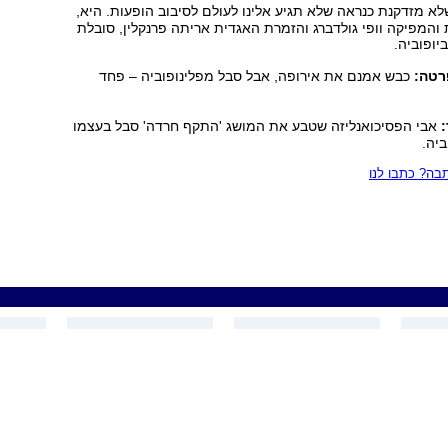
 מזדקנת כנראה שלא תגיע אלינו לעולם לסיבוב הופעות. היא,
והמפיקה וופי גולדברג והזמרת האגדית אריתה פרנקלין, סובלת
ופוביה.
פרטה:
כבש אמנם את אירופה, אבל סבל מפלינופוביה – פחד
:
אבי הפסיכואנליזה שטבע את המושג 'התקף חרדה' סבל בעצמו
ביה.
ה? כתבו לנו