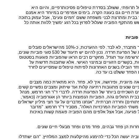
 תרופתי, ששולב בסדרת טיפולים פסיכותרפיים, והיום היא
גרת חיים גם בעונה הקרה. בימים אפרפרים במיוחד היא אמנם
בבית ומתרצת לבני משפחה ששם 'חמים ונעים', אבל עמוק בתוכה
 מהתקף הפוביה שעלול לפרוץ בכל רגע ימשיך ללוות אותה כל
פוביות
אבל נעמה ורן, כך מתברר, לא לבד. לפי ההערכות, כ-10% מהישראלים סובלים
מפוביות, תת סוג של הפרעת חרדה. נכון להיום יש תיעוד של 530 סוגי פוביות שונים,
הרשימה עוד תגדל. מחקרים רבים הראו שהפוביות פוגעות בסטטוס
ת, בקשרים הזוגיים ובמיצוי האישי. אלא שתובנות חדשות על
חד הובילו בשנים האחרונות לפיתוח טיפולים שמסייעים לחרד
 הפחד ששלט בו עד כה.
אה מיוונית, ופירושה, איך לא, פחד. היא מתארת כמה מצבים
פניים שנעים מתגובות רתיעה קלות ועד שיתוק ומצבים נפשיים קשים.
ם השכיחים ביותר של הפרעות חרדה. לדברי ד"ר חגי חרמש, מנהל
ת החולים גהה, הפוביות הנפוצות ביותר הן אגורפוביה (כאמור,
חים) וחרדה חברתית. "אנחנו מדברים על עד חצי מיליון ישראלים
שתי הפוביות המרכזיות האלה", מסביר ד"ר חרמש. "מדובר
ל פגיעה, אבל אצל אלפים מהם הפוביה פוגמת קשות באיכות
חרות הן פחד גבהים, פחד מדם ופחד מבעלי חיים שונים.
ביה יעשה הכל כדי להימנע מהיקלעות למצב המלחיץ. "הם ישתדלו