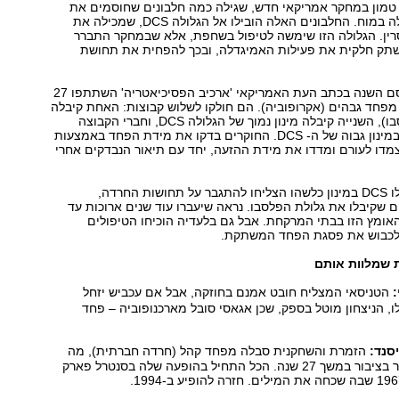
טמון במחקר אמריקאי חדש, שגילה כמה חלבונים שחוסמים את
פעילות האמיגדלה במוח. החלבונים האלה הובילו אל הגלולה DCS, שמכילה את
סרין. הגלולה הזו שימשה לטיפול בשחפת, אלא שבמחקר התברר
תק חלקית את פעילות האמיגדלה, ובכך להפחית את תחושת
במחקר שהתפרסם השנה בכתב העת האמריקאי 'ארכיב הפסיכיאטריה' השתתפו 27
פחד גבהים (אקרופוביה). הם חולקו לשלוש קבוצות: האחת קיבלה
גלולת סוכר (פלסבו), השנייה קיבלה מינון נמוך של הגלולה DCS, וחברי הקבוצה
השלישית טופלו במינון גבוה של ה- DCS. החוקרים בדקו את מידת הפחד באמצעות
מדו לעורם ומדדו את מידת ההזעה, יחד עם תיאור הנבדקים אחרי
נמצא שמי שקיבלו DCS במינון כלשהו הצליחו להתגבר על תחושות החרדה,
 שקיבלו את גלולת הפלסבו. נראה שיעברו עוד שנים ארוכות עד
ומץ הזו בבתי המרקחת. אבל גם בלעדיה הוכיחו הטיפולים
 לכבוש את פסגת הפחד המשתקת.
ת שמלוות אותם
הטניסאי המצליח חובט אמנם בחוזקה, אבל אם עכביש יזחל
, הניצחון מוטל בספק, שכן אגאסי סובל מארכנופוביה – פחד
סנד:
הזמרת והשחקנית סבלה מפחד קהל (חרדה חברתית), מה
שמנע ממנה לשיר בציבור במשך 27 שנה. הכל התחיל בהופעה שלה בסנטרל פארק