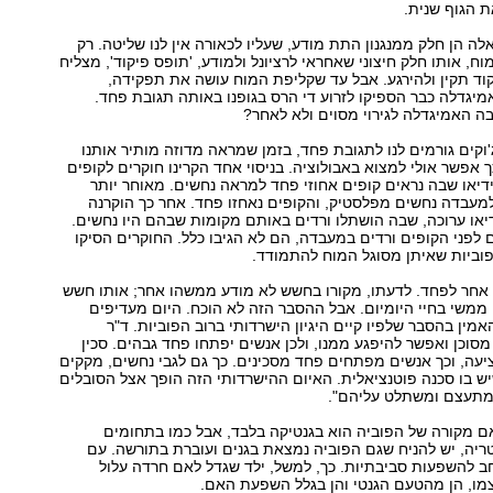
 הגוף שנית.
ה הן חלק ממנגנון התת מודע, שעליו לכאורה אין לנו שליטה. רק
ח, אותו חלק חיצוני שאחראי לרציונל ולמודע, 'תופס פיקוד', מצליח
קוד תקין ולהירגע. אבל עד שקליפת המוח עושה את תפקידה,
יגדלה כבר הספיקו לזרוע די הרס בגופנו באותה תגובת פחד.
ה האמיגדלה לגירוי מסוים ולא לאחר?
'וקים גורמים לנו לתגובת פחד, בזמן שמראה מדוזה מותיר אותנו
 אפשר אולי למצוא באבולוציה. בניסוי אחד הקרינו חוקרים לקופים
ידיאו שבה נראים קופים אחוזי פחד למראה נחשים. מאוחר יותר
מעבדה נחשים מפלסטיק, והקופים נאחזו פחד. אחר כך הוקרנה
יאו ערוכה, שבה הושתלו ורדים באותם מקומות שבהם היו נחשים.
 לפני הקופים ורדים במעבדה, הם לא הגיבו כלל. החוקרים הסיקו
וביות שאיתן מסוגל המוח להתמודד.
 אחר לפחד. לדעתו, מקורו בחשש לא מודע ממשהו אחר; אותו חשש
ממשי בחיי היומיום. אבל ההסבר הזה לא הוכח. היום מעדיפים
מין בהסבר שלפיו קיים היגיון הישרדותי ברוב הפוביות. ד"ר
מסוכן ואפשר להיפגע ממנו, ולכן אנשים יפתחו פחד גבהים. סכין
יעה, וכך אנשים מפתחים פחד מסכינים. כך גם לגבי נחשים, מקקים
ש בו סכנה פוטנציאלית. האיום ההישרדותי הזה הופך אצל הסובלים
מתעצם ומשתלט עליהם".
אם מקורה של הפוביה הוא בגנטיקה בלבד, אבל כמו בתחומים
יה, יש להניח שגם הפוביה נמצאת בגנים ועוברת בתורשה. עם
חב להשפעות סביבתיות. כך, למשל, ילד שגדל לאם חרדה עלול
מו, הן מהטעם הגנטי והן בגלל השפעת האם.