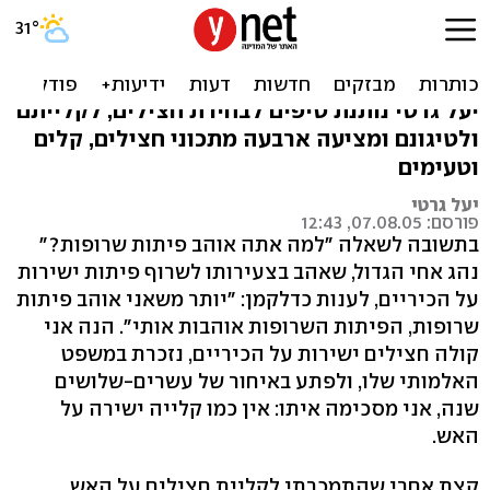
להמליח או לא? 4 מתכוני
חציל
יעל גרטי נותנת טיפים לבחירת חצילים, לקלייתם
ולטיגונם ומציעה ארבעה מתכוני חצילים, קלים
וטעימים
יעל גרטי
פורסם: 07.08.05, 12:43
בתשובה לשאלה "למה אתה אוהב פיתות שרופות?"
נהג אחי הגדול, שאהב בצעירותו לשרוף פיתות ישירות
על הכיריים, לענות כדלקמן: "יותר משאני אוהב פיתות
שרופות, הפיתות השרופות אוהבות אותי". הנה אני
קולה חצילים ישירות על הכיריים, נזכרת במשפט
האלמותי שלו, ולפתע באיחור של עשרים-שלושים
שנה, אני מסכימה איתו: אין כמו קלייה ישירה על
האש.
קצת אחרי שהתמכרתי לקליית חצילים על האש