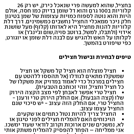
בחציל, שהוא למעשה פרי שנאכל כירק, יש רק 26
קלוריות ב100 גרם והוא דל שומן בדיוק כמו חסה, אולם
היות והוא נוטה לספוח כמויות עצומות של שמן בטיגון
חלק ניכר ממאכלי החציל נחשבים כמשמינים. דרך דלת
קלוריות להנות מחציל היא לאדותו (קלוף) מעל שושנת
אידוי (ולתבלו, למשל, ברוטב סויה,שום וג'ינג'ר) או
לקלותו על האש ולהגיש עם לבנה דלת שומן או יוגורט,
כפי שיפורט בהמשך.
טיפים לבחירת ובישול חצילים
חציל מוצלח הוא חציל קל משקל או חציל
שמשקלו מתאים לגודלו (אל תהססו ללהטט עם
חצילים במרכול כדי לאמוד במדויק את משקלו של
כל חציל וחציל, זוהי זכותכם הטבעית).
חציל טרי אפשר לאבחן לפי מצב הקצה הירוק
שלו (קצה הגבעול). אם החלק הירוק טרי ורענן -
החציל טרי, אם החלק הזה עצוב - יש סיכוי שגם
החציל עצמו עצוב.
החציל צריך להיות נטול כתמים או שקעים.
הויכוחים האם להמליח חצילים לפני טיגון או
לא, נמשכים שנים ארוכות וקרוב לודאי שעוד ימשכו.
אני ממליחה – הפחד להפסיק להמליח משתק אותי