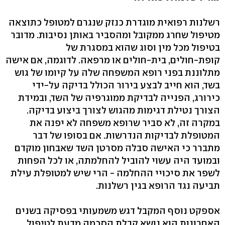
רשלנות רפואית מוגדרת כנזק שנגרם למטופל כתוצאה
מטיפול שחרג ממקובל ומהסביר באותן נסיבות. מדובר
בטיפול מכל מין וסוג שהוא במסגרת של
קופת-חולים, בית-חולים או מרפאה. לדוגמה, אם אישה
מתלוננת בפני רופא המשפחה שלה על קיומו של גוש
בשד, הוא חייב לבצע בירור הכולל בדיקה על-ידי
כירורג, הפנייה לבדיקת ממוגרפיה של השד, ובמידת
הצורך נטילת דגימות מהגוש לצורך ביצוע בדיקה.
במקרה זה, לא סביר שרופא משפחה לא יפנה את
המטופלת לבדיקות הנדרשות. אם בסופו של דבר
מתברר כי האישה סבלה מסרטן השד שאבחון מוקדם
ובמועד היה עשוי להוביל להחלמתה, או לכל הפחות
לשפר את סיכויי ההחלמה - הרי שיש למטופלת עילת
תביעה נגד הרופא בגין רשלנות.
אספקט נוסף המקבל דגש משמעותי בפסיקה בשנים
האחרונות הוא נושא קבלת הסכמה מדעת לטיפול