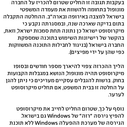
בעקבות תגובה זו החליט שטרום להכריז על החברה
מונופול בתחומה ולהשוות את מעמדה המשפטי
בישראל למצבה באירופה ובארה"ב. ההחלטה התקבלה
בתום בדיקה שארכה שנה, ובמסגרתה נקבע כי
מיקרוסופט ישראל כן נתונה תחת סמכות ישראל, וזאת,
בהקשר של רישיונות השימוש בתוכנה שמספקת
החברה בישראל (בניגוד לחבילות התוכנה המשווקות
כפי שהן על ידי מפיצים).
הליך ההכרזה צפוי להיארך מספר חודשים ובסופו
מיקרוסופט תהיה מונופול, הנושא במגבלות הקבועות
בחוק. ברשות להגבלים עסקיים מעריכים כי ניתן להגן
על החלטה זו בבית המשפט, אם תחליט מיקרוסופט
לערער.
נוסף על כך, שטרום החליט לחייב את מיקרוסופט
להפיץ גירסה "רזה" של Windows גם בישראל.
הגירסה של מערכת ההפעלה Windows ללא תוכנת