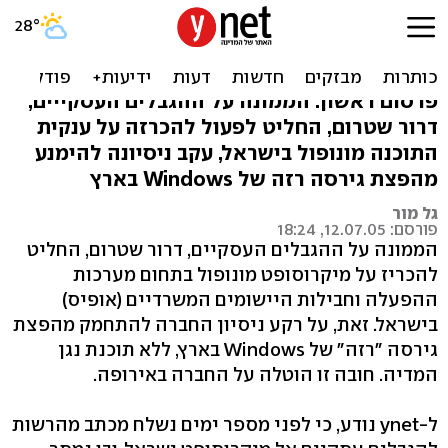
מיקרוסופט ישראל תוכרז
מונופול
פרסום ראשון: הממונה על ההגבלים העסקייים,
דרור שטרום, החליט לפעול להכרזה על ענקית
התוכנה מונופול בישראל, עקב ניסיונה להימנע
מהפצת גירסה רזה של Windows בארץ
גל מור
פורסם: 12.07.05, 18:24
הממונה על ההגבלים העסקיים, דרור שטרום, החליט
להכריז על מיקרוסופט מונופול בתחום מערכות
ההפעלה וחבילות היישומים המשרדיים (אופיס)
בישראל. זאת, על רקע ניסיון החברה להתחמק מהפצת
גירסה "רזה" של Windows בארץ, ללא תוכנת נגן
המדיה. חובה זו הוטלה על החברה באירופה.
ל-ynet נודע, כי לפני מספר ימים נשלח מכתב מהרשות