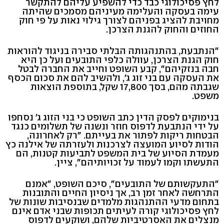
לחץ פסיכולוגי כבד כדי להשפיע עליהם להתקשר
עימה בעסקה והעלימה מעיניהם מסמכים שהיתה
מחויבת להציג בפניהם לצורך גילוי נאות על פי חוק
החוזים והחוק להגנת הצרכן.
"הנתבעת, בהתנהגותה הבלתי סבירה בניגוד להוראות
חוק הגנת הצרכן, עוולה כלפי התובעים ועל כן היא
חבה בנזקיהם", קבע השופט וחייב את החברה לבטל
את העסקה עם בני זוג ג', ולהשיב להם את סכום הכסף
שגבתה מהם, בסך 17,800 שקל, בתוספת הוצאות
משפט.
בנימוקים לפסק הדין כתב השופט כי בני הזוג ג' נסחפו
על ידי הנתבעת לדפוס חוזר ונשנה של תשלומים כנגד
הבטחות ריקות לפתור את בעייתם. "רק לאחרונה,
הודות לסיוע המועצה לצרכנות ולעזרתה של אילנה כץ
מעמדת הסיוע של בית המשפט לתביעות קטנות, הם
התעשתו וקמו לעמוד על זכויותיהם", ציין.
"התעקשותם של התובעים", סיכם השופט, "אמנם
התרחשה לאחר זמן רב, אך ניסיון החיים והתובנות
בתחום מדעי ההתנהגות מלמדים שבנסיבות שונות של
לחץ פסיכולוגי קורה לעיתים תכופות שבני אדם אינם
מנצלים את האסרטיביות שלהם, ושוקעים לדפוס