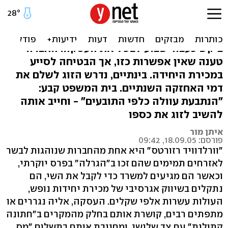
אפשר לנצח את יחידת הנופש
זוג שרכש יחידת נופש מ"וורלדוויד רזורטס"
ביקש כעבור שבוע לבטל את העסקה. החברה
טענה שאין אפשרות כזו, אך הבטיחה לסייע
במכירת היחידה. בינתיים, נדרש הזוג לשלם את
דמי האחזקה השנתיים. בית המשפט קבע:
"הנתבעת עוולה כלפי התובעים" - וחייב אותה
להשיב לזוג את כספו
איתן מור
פורסם: 18.09.05, 09:42
"וורלדוויד רזורטס" היא אחת מהחברות שנוהגות לבשר
לאזרחים תמימים שהם זכו ב"הגרלה" בפרס יוקרתי,
וכאשר הם מגיעים למשרד כדי לקבל את השי, הם
נתקלים בשיווק אגרסיבי של מכירת יחידות נופש,
העולות עשרות אלפי שקלים. העסקה, אליה נגררים או
מתפתים רבים, קושרת אותם בחלק מהמקרים ב"חתונה
קתולית" עם צד שלישי, ומחייבת אותם בתשלום "מס