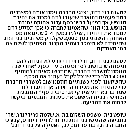
לטענת בני הזוג, נציגי החברה זימנו אותם למשרדיה
כמה פעמים בתואנה שיעזרו להם למכור את יחידת
הנופש, אך בפועל דרשו כסף עבור אחזקת יחידת
הנופש. בני הזוג, שהאמינו לחברה כי אכן תסייע להם
למכור את היחידה, שילמו במשך 3-4 שנים את מס
האחזקה השנתי בסך 2,000 שקל. רק משהבינו בני הזוג
שהיחידה לא תימכר בעתיד הקרוב, הפסיקו לשלם את
דמי האחזקה.
לטענת בני הזוג, וורלדוייד ריזורס לא הניחה להם
וניסתה שוב ושוב לסחוט מהם עוד כסף. "אחרי שנה
הוזמנו למשרדי החברה, שם דרשו מאיתנו להוסיף
4,000 דולר כדי שנוכל לקבל בעתיד את הכסף
שהשקענו. לפני כשנתיים הוזמנו שוב למשרדי החברה
כדי להסדיר את מכירת היחידה, אך התברר לנו
שמדובר באירוע שיווקי אגרסיבי נוסף". הנתבעת
הכחישה בבית המשפט את טענות התובעים וביקשה
לדחות את התביעה.
שופט בית-משפט השלום בת"א, שלמה פרידלנדר, שדן
בתביעה שהגישו בני הזוג נגד וורלדוייד ריזורס, קבע כי
החברה נהגה בחוסר תום לב, הפעילה על בני הזוג ג'