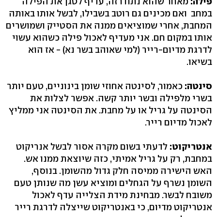
פילה:
מאחר שהוא נתח רזה, עדיף לטגן את הפילה
במחב ואם מכינים גם רוטב בשבילו, לבשל אותו באותה
המחבת, אחרי שמוציאים ממנה את הסטייק ושמושרים
אותו במקום חם. אני מעדיף לאכול פילה כשהוא עשוי
לדרגת מדיום-רייר (למי שאוהב בשר נא) - אז הוא
בשיאו.
סינטה:
כאמור, לסינטה אחוזי שומן בינוניים, טעם יותר
בשרי מלפילה ובשר יותר קשה. אפשר לצלות את
הסינטה על גריל או על מחבת. את הסינטה אני ממליץ
לאכול מדיום רייר.
אנטריקוט:
לדעתי בשום מקרה אסור לבשל אנריקוט
במחבת, רק על גריל אמיתי, כזה שיוצאת ממנו אש.
האש הישירה ממיסה חלק גדול מהשומן. בנוסף,
השומן נשרף על הגחלים ומוציא עשן מה שנותן טעם
משובח לבשר. מבחינת מידת הצלייה עדף לאכול
אנטריקוט מדיום, כי באנטריקוט שייצלה לדרגת רייר