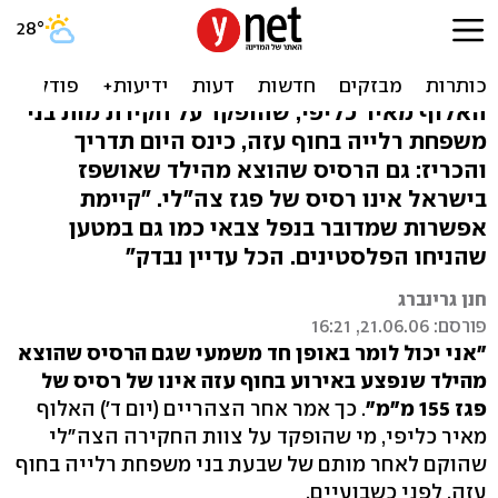
צה"ל: גם הרסיס שהוצא
מהילד - לא מפגז
האלוף מאיר כליפי, שהופקד על חקירת מות בני
משפחת רלייה בחוף עזה, כינס היום תדריך
והכריז: גם הרסיס שהוצא מהילד שאושפז
בישראל אינו רסיס של פגז צה"לי. "קיימת
אפשרות שמדובר בנפל צבאי כמו גם במטען
שהניחו הפלסטינים. הכל עדיין נבדק"
חנן גרינברג
פורסם: 21.06.06, 16:21
"אני יכול לומר באופן חד משמעי שגם הרסיס שהוצא
מהילד שנפצע באירוע בחוף עזה אינו של רסיס של
פגז 155 מ"מ"
. כך אמר אחר הצהריים (יום ד') האלוף
מאיר כליפי, מי שהופקד על צוות החקירה הצה"לי
שהוקם לאחר מותם של שבעת בני משפחת רלייה בחוף
עזה, לפני כשבועיים.