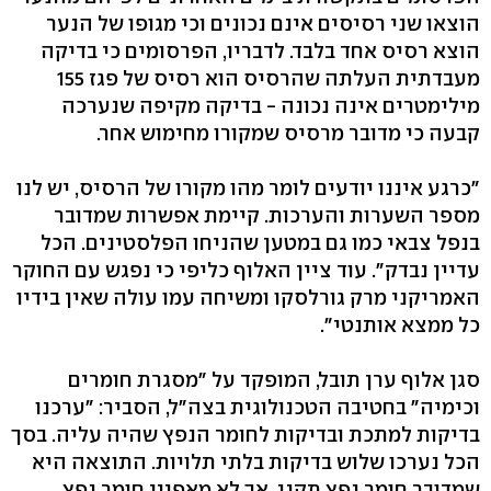
הוצאו שני רסיסים אינם נכונים וכי מגופו של הנער
הוצא רסיס אחד בלבד. לדבריו, הפרסומים כי בדיקה
מעבדתית העלתה שהרסיס הוא רסיס של פגז 155
מילימטרים אינה נכונה - בדיקה מקיפה שנערכה
קבעה כי מדובר מרסיס שמקורו מחימוש אחר.
"כרגע איננו יודעים לומר מהו מקורו של הרסיס, יש לנו
מספר השערות והערכות. קיימת אפשרות שמדובר
בנפל צבאי כמו גם במטען שהניחו הפלסטינים. הכל
עדיין נבדק". עוד ציין האלוף כליפי כי נפגש עם החוקר
האמריקני מרק גורלסקו ומשיחה עמו עולה שאין בידיו
כל ממצא אותנטי".
סגן אלוף ערן תובל, המופקד על "מסגרת חומרים
וכימיה" בחטיבה הטכנולוגית בצה"ל, הסביר: "ערכנו
בדיקות למתכת ובדיקות לחומר הנפץ שהיה עליה. בסך
הכל נערכו שלוש בדיקות בלתי תלויות. התוצאה היא
שמדובר חומר נפץ תקני, אך לא מאפיין חומר נפץ