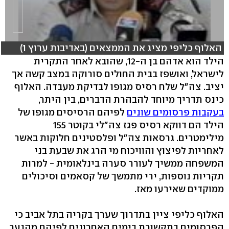
האלוף כליפי מציג את הממצאים (באדיבות ערוץ 1)
הילד הוא אדהם בן ה-12, שהובא לאחר התקרית
לישראל, ואושפז בבית החולים סורוקה במצב קשה אך
יציב. צה"ל שלח רסיס מגופו לבדיקת מעבדה. האלוף
כינס תדריך מיוחד להבהרת הדברים, בין היתר,
בעקבות פרסומים שונים
לפיהם הרסיסים מגופו של
הילד הם דווקא רסיס פגז צה"לי בקוטר 155
מילימטרים. גרסאות צה"ל ופלסטינים חלוקות באשר
לאחריות לפיצוץ והוויכוח מי הרג את שבעת בני
המשפחה ממשיך לעורר סערה בינלאומית - למרות
תקריות נוספות, ירי מתמשך של קסאמים וסיכולים
ממוקדים שאירעו מאז.
האלוף כליפי ציין בתדרוך שערך בקריה בתל אביב כי
הפרסומים בתקשורת בימים האחרונים לפיהם מהנער