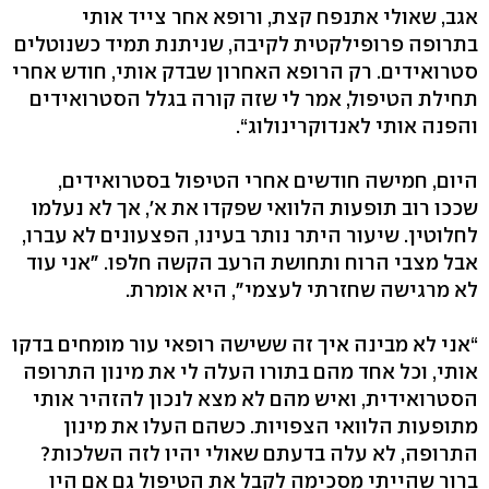
אגב, שאולי אתנפח קצת, ורופא אחר צייד אותי
בתרופה פרופילקטית לקיבה, שניתנת תמיד כשנוטלים
סטרואידים. רק הרופא האחרון שבדק אותי, חודש אחרי
תחילת הטיפול, אמר לי שזה קורה בגלל הסטרואידים
והפנה אותי לאנדוקרינולוג‭.“‬
היום, חמישה חודשים אחרי הטיפול בסטרואידים,
שככו רוב תופעות הלוואי שפקדו את א׳, אך לא נעלמו
לחלוטין. שיעור היתר נותר בעינו, הפצעונים לא עברו,
אבל מצבי הרוח ותחושת הרעב הקשה חלפו. "אני עוד
לא מרגישה שחזרתי לעצמי‭,"‬ היא אומרת.
“אני לא מבינה איך זה ששישה רופאי עור מומחים בדקו
אותי, וכל אחד מהם בתורו העלה לי את מינון התרופה
הסטרואידית, ואיש מהם לא מצא לנכון להזהיר אותי
מתופעות הלוואי הצפויות. כשהם העלו את מינון
התרופה, לא עלה בדעתם שאולי יהיו לזה השלכות?
ברור שהייתי מסכימה לקבל את הטיפול גם אם היו