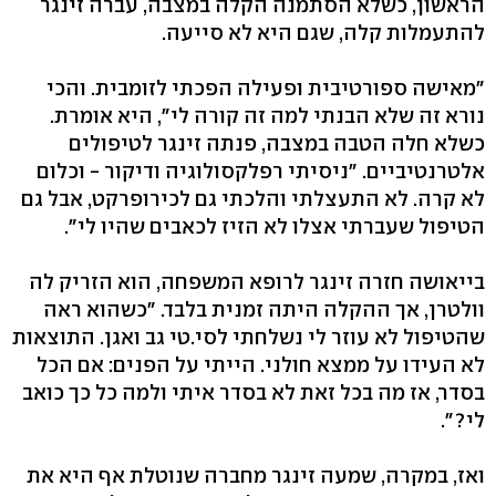
הראשון, כשלא הסתמנה הקלה במצבה, עברה זינגר
להתעמלות קלה, שגם היא לא סייעה.
"מאישה ספורטיבית ופעילה הפכתי לזומבית. והכי
נורא זה שלא הבנתי למה זה קורה לי‭,"‬ היא אומרת.
כשלא חלה הטבה במצבה, פנתה זינגר לטיפולים
אלטרנטיביים. "ניסיתי רפלקסולוגיה ודיקור - וכלום
לא קרה. לא התעצלתי והלכתי גם לכירופרקט, אבל גם
הטיפול שעברתי אצלו לא הזיז לכאבים שהיו לי".
בייאושה חזרה זינגר לרופא המשפחה, הוא הזריק לה
וולטרן, אך ההקלה היתה זמנית בלבד. "כשהוא ראה
שהטיפול לא עוזר לי נשלחתי לסי.טי גב ואגן. התוצאות
לא העידו על ממצא חולני. הייתי על הפנים: אם הכל
בסדר, אז מה בכל זאת לא בסדר איתי ולמה כל כך כואב
לי‭."?‬
ואז, במקרה, שמעה זינגר מחברה שנוטלת אף היא את