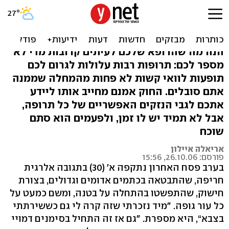
מה שלא ידעתם על תופעות
לוואי מתרופות
הנה מה שהרופא שלכם לעיתים קרובות מדי לא
מספר לכם: תרופות רבות עלולות לגרום לכם
תופעות לוואי קשות לא פחות מהמחלה שממנה
אתם סובלים. החוק אמנם מחייב אותו ליידע
אתכם לגבי הנזקים האפשריים של כל תרופה,
אבל לא תמיד יש לו זמן, ולפעמים הוא סתם
שוכח
אריאלה איילון
פורסם: 26.10.06, 15:56
בערב פסח האחרון נתקפה א׳ ‭(30)‬ בתגובה אלרגית
חריפה, שהתבטאה בכתמים אדומים וגדולים, בצורת
חישוק, שהתפשטו בהתחלה על בטנה, ומשם כמעט על
כל עור גופה. "מיד נזכרתי שזה קרה לי גם כששירתתי
בצבא‭,“‬ היא מספרת. "גם אז זה התחיל בסימנים דמויי