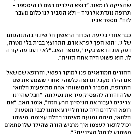
שהציקה לו מאוד. "רופא הילדים רשם לו היסטפד -
תרופה נוגדת אלרגיה - ולא הסביר לנו כלום מעבר
לזה‭,"‬ מספר אביו.
כבר אחרי בליעת הכדור הראשון חל שינוי בהתנהגותו
של ג׳. "הוא הפך לפרא אדם. התרוצץ בבית בלי מטרה,
דפק את הראש בקיר‭,“‬ מספר האב. “לא ידענו מה קורה
לו. הוא פשוט היה אחוז תזזית‭."‬
ההורים המודאגים פנו למוקד רפואי, והרופא שם שאל
אם הילד מקבל תרופה כלשהי. אחרי ששמע את שם
התרופה, הסביר להם שזוהי אחת מתופעות הלוואי
שלה והורה להפסיק מיד את נטילתה. "חבל שהיינו
צריכים לעבור את הניסיון הרע הזה‭,"‬ אומר האב. "אם
רופא הילדים היה טורח ליידע אותנו לגבי תופעות
הלוואי, היתה נמנעת מאיתנו בהלה עצומה. מישהו
יכול לתאר לעצמו איך מרגיש הורה שהילד שלו פתאום
משתגע לו מול העיניים‭."?‬