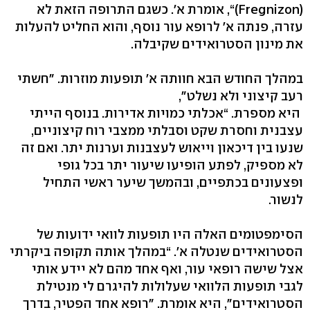
‭,“(Fregnizon)‬ אומרת א׳. כשגם התרופה הזאת לא
עזרה, פנתה א׳ לרופא עור נוסף, והוא החליט להעלות
את מינון הסטרואידים שקיבלה.
במהלך החודש הבא חוותה א׳ תופעות מוזרות. "חשתי
רעב קיצוני ולא נשלט",
היא מספרת. “אכלתי כמויות אדירות. בנוסף הייתי
עצבנית וחסרת שקט וסבלתי ממצבי רוח קיצוניים,
שנעו בין דיכאון וייאוש לעצבנות וערנות יתר. ואם זה
לא מספיק, לפתע הופיעו שיעור יתר בכל גופי
ופצעונים בכתפיים, ובהמשך שיער ראשי התחיל
לנשור.
הסימפטומים האלה היו תופעות לוואי ידועות של
הסטרואידים שנטלה א׳. “במהלך אותה תקופה ביקרתי
אצל שישה רופאי עור, ואף אחד מהם לא יידע אותי
לגבי תופעות הלוואי שעלולות להיגרם לי מנטילת
הסטרואידים‭,"‬ היא אומרת. "רופא אחד הפטיר, בדרך