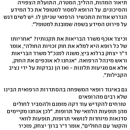
תיאור המהות, ההליך, המטרה, התועלת הצפויה
והסיכונים. על הרופא למסור למטופל את כל המידע
הנדרש אודות התכשיר הרפואי שניתן לו. יש לשים דגש
על פירוט המידע בשפה שמובנת למטופל‭."‬
וכיצד אוכף משרד הבריאות את תקנותיו? "אחריותו
של כל רופא היא למלא את חוק זכויות החולה‭,“‬ אומר
ד"ר יצחק ברלוא ביץ, משנה למנכ"ל משרד הבריאות
וראש מינהל הרפואה. “אנחנו לא אוכפים את החוק,
אלא אם מגיעות תלונות - ואז הן נבדקות על ידי נציב
הקבילות".
גם באיגוד רופאי המשפחה בהסתדרות הרפואית הבינו
שלא רבים מהרופאים
טורחים להקדיש עוד דקה מזמנם ולהסביר לחולים
מהן תופעות הלוואי של תרופות. "לכן אנחנו מקיימים
סדנאות מיוחדות לנושאי תרופות, תופעות לוואי
והקשר עם החולים‭,"‬ אומר ד“ר ברוך יצחק, מזכיר