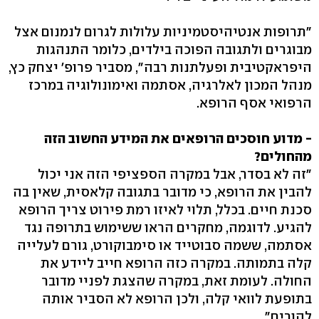
"תרופות אנטיהיסטמיניות עלולות לגרום לנמנום אצל
מבוגרים ולתגובה הפוכה בילדים, כלומר התנהגות
היפראקטיבית ופעלתנות רבה‭,"‬ מסביר פרופ׳ יצחק כץ,
מנהל המכון לאלרגיה, אסתמה ואימונולוגיה במרכז
הרפואי אסף הרופא.
- מדוע חוסכים הרופאים את המידע החשוב הזה
מהחולים?
"זה לא בסדר, אבל במקרה הספציפי הזה אני יכול
להבין את הרופא, כי מדובר בתגובה קלאסית, שאין בה
סכנת חיים. בכלל, תלוי לאיזו רמת פירוט צריך הרופא
להגיע. לדוגמה, מחקרים הראו ששימוש בתרופה נגד
אסתמה, ששמה סבוטייד או סימבוקורט, גורם לעלייה
קלה בתמותה. במקרה כזה הרופא חייב ליידע את
החולה. לעומת זאת, במקרה שהצגת לפניי מדובר
בתופעת לוואי קלה, ולכן הרופא לא הסביר אותה
להורים‭."‬