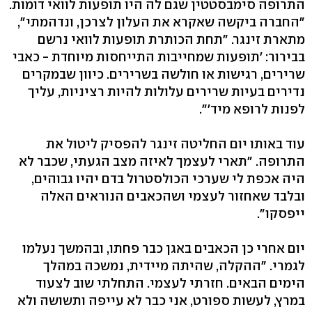
התרופה סימבסטטין שגם לה היו תופעות לוואי דומות.
מתארת זינגר. "תחת הכותרת תופעות לוואי נרשם
בבירור: ׳תופעות שמחייבות התייחסות מיוחדת - כאבי
שרירים, רגישות או חולשה בשרירים. כיוון שבמקרים
נדירים בעיות שרירים עלולות להיות רציניות, עליך
לפנות לרופא מיד'".
עוד באותו יום החליטה זינגר להפסיק ליטול את
התרופה. "תארי לעצמך לאיזה מצב הגעתי, שכבר לא
היה אכפת לי שערכי הכולסטרול בדם יהיו גבוהים,
ובלבד שאחזור לעצמי ושהכאבים הנוראים האלה
ייפסקו‭."‬
יום אחרי כן הכאבים באגן כבר פחתו, ובהמשך נעלמו
לגמרי. "ההקלה, שהיתה מיידית, נמשכה במהלך
הימים הבאים. חזרתי לעצמי. התחלתי שוב לצעוד
במרץ, לעשות ספורט, אני כבר לא עייפה ותשושה ולא