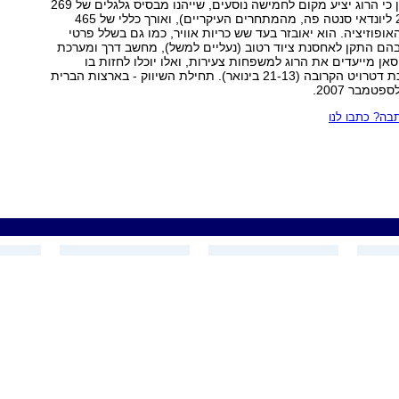
עוד נמסר מניסאן כי הרוג יציע מקום לחמישה נוסעים, שייהנו מבסיס גלגלים של 269
ס"מ (לעומת 270 ליונדאי סנטה פה, מהמתחרים העיקריים), ואורך כללי של 465
אופוזיציה. הוא יאובזר בעד שש כריות אוויר, כמו גם בשלל פרטי
בהם התקן לאחסנת ציוד רטוב (נעליים למשל), מחשב דרך ומערכת
בניסאן מייעדים את הרוג למשפחות צעירות, ואלו יוכלו לחזות בו
לראשונה בתערוכת דטרויט הקרובה (21-13 בינואר). תחילת השיווק - בארצות הברית
טמבר 2007.
ה? כתבו לנו