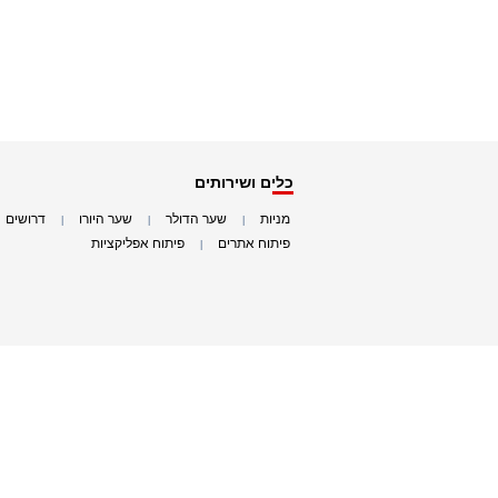
כלים ושירותים
מניות
שער הדולר
שער היורו
דרושים
|
|
|
|
פיתוח אתרים
פיתוח אפליקציות
|
|