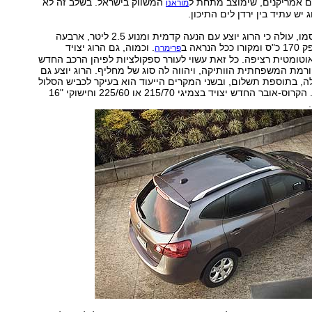
ם אמריקנים, שימוצב מתחת ל
המשווק בישראל. בשלב זה לא
מוראנו
 יש עתיד בין ירדן לים התיכון.
מהפרטים שפורסמו, עולה כי הרוג יוצע עם הנעה קדמית ומנוע 2.5 ליטר, ארבעה
נראה ב
. וכמוה, גם הרוג יצויד
פרימרה
וטומטית רציפה. כל זאת עשוי לעורר ספקולציות לפיהן הרכב החדש
מת המשפחתית הוותיקה, ויהווה לה סוג של מחליף. הרוג יוצע גם
, בתוספת תשלום, ובשני המקרים הייעוד הוא בעיקר לכביש הסלול
או לשביל הכבוש. הקרוס-אובר החדש יצויד בצמיגי 215/70 או 225/60 וחישוקי "16