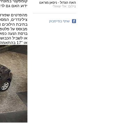
קומפקטי במונחי
האח הגדול - ניסאן מוראנו
ידוע האם גם לרוג
צילום: אלי שאולי
צילינדרים, המספק 170 כ"ס ומקורו ככל ה
שתף בפייסבוק
בתיבת הילוכים א
מבוסס על פלטפור
ברסת הנעה כפולה
או "17 בהתאמה.