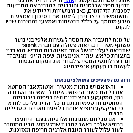
אחת המטרות בהקמת ה
אתר
היא להזהיר את בני
הנוער מפני שרלטנים וחובבנים, להגביר את המודעות
לסכנות הזיהומים, כאב ורגישויות ולליידע את
המשתמשים כיצד ניתן למזער את הסיכון באמצעות
מידע מוסמך על כללי הבטיחות ואמצעי הזהירות שיש
לנקוט.
על מנת להעביר את המסר לעשרות אלפי בני נוער
משתף משרד הבריאות פעולה עם חברת teenk
שהביאה לעלייתו של אתר האינטרנט החדש. הוא בנוי
בתצורת פלאש, עתיר אנימציות, שפת הייפ "מגניבה"
ומידע רלוונטי המסייע לבחור את המקום הבטוח
לעשות בו קעקוע או פירסינג.
והנה כמה מהטיפים המומלצים באתר:
ודאו אם יש בחנות מכשיר "אוטוקלאב" המחטא
את כל המיכשור הרפואי. שימו לב שאיזור העבודה
נקי, המקעקע רוחץ ידיים ושם כפפות כירורגיות,
המחטים חד פעמיות וגם מיכלי הדיו. עליכם לוודא
כי המקעקע מוציא אותם כל פעם מאריזה סטרילית
חדשה.
אם סבלתם מתגובות אלרגיות בעבר היוועצו
ברופא שלכם באשר לסכנה שבקעקוע. הדיו המוחדר
לעור עלול לעורר תגובה אלרגית חריפה ומסוכנת.