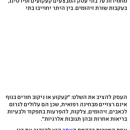
מחמירות על בתי עסק המבצעים קעקועים ופירסינג,
בעקבות שורת זיהומים. בין היתר יחוייבו בתי
העסק להציב את השלט: "קעקוע או ניקוב חורים בגוף
אינם רצויים מבחינה רפואית, שכן הם עלולים לגרום
לכאבים, זיהומים, צלקות, להפרעות בתפקוד ולבעיות
בריאות אחרות ובהן תגובות אלרגיות".