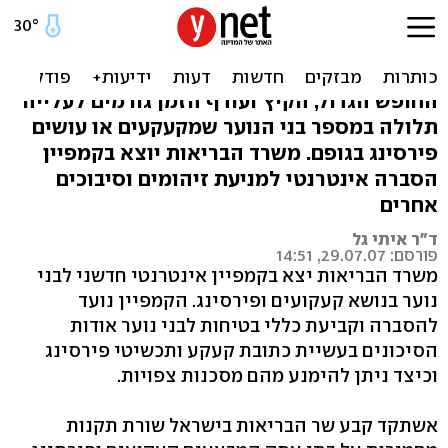
מש' הבריאות הקים אתר
לבטיחות קעקועים ופירסינג
החופש הגדול, הקיץ ועודף הזמן גורמים לעלייה
תלולה במספר בני הנוער שמקעקעים או עושים
פירסינג בגופם. משרד הבריאות יוצא בקמפיין
הסברה אינטרנטי למניעת זיהומים וסיבוכים
אחרים
ד"ר איתי גל
פורסם: 29.07.07, 14:51
משרד הבריאות יצא בקמפיין אינטרנטי חדשני לבני
נוער בנושא קעקועים ופירסינג. הקמפיין נועד
להסברה וקביעת כללי בטיחות לבני נוער אודות
הסיכונים בעשיית כתובת קעקע ותכשיטי פירסינג
וכיצד ניתן להימנע מהם מסכנות צפויות.
אשתקד קבע שר הבריאות בישראל שורת תקנות