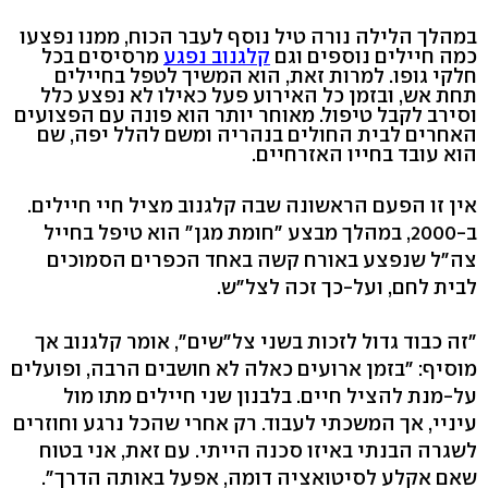
במהלך הלילה נורה טיל נוסף לעבר הכוח, ממנו נפצעו
כמה חיילים נוספים וגם
קלגנוב נפגע
מרסיסים בכל
חלקי גופו. למרות זאת, הוא המשיך לטפל בחיילים
תחת אש, ובזמן כל האירוע פעל כאילו לא נפצע כלל
וסירב לקבל טיפול. מאוחר יותר הוא פונה עם הפצועים
האחרים לבית החולים בנהריה ומשם להלל יפה, שם
הוא עובד בחייו האזרחיים.
אין זו הפעם הראשונה שבה קלגנוב מציל חיי חיילים.
ב-2000, במהלך מבצע "חומת מגן" הוא טיפל בחייל
צה"ל שנפצע באורח קשה באחד הכפרים הסמוכים
לבית לחם, ועל-כך זכה לצל"ש.
"זה כבוד גדול לזכות בשני צל"שים", אומר קלגנוב אך
מוסיף: "בזמן ארועים כאלה לא חושבים הרבה, ופועלים
על-מנת להציל חיים. בלבנון שני חיילים מתו מול
עיניי, אך המשכתי לעבוד. רק אחרי שהכל נרגע וחוזרים
לשגרה הבנתי באיזו סכנה הייתי. עם זאת, אני בטוח
שאם אקלע לסיטואציה דומה, אפעל באותה הדרך".