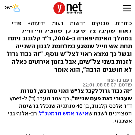
גיבור סדרתי: צל"ש שני לד"ר
אלכס קלגנוב
לאחר שקיבל צל"ש על כך שהציל חיי חייל
במהלך האינתיפאדה ב-2004, ד"ר קלגנוב ניתח
תחת אש חייל שנפגע במלחמת לבנון השנייה
ובשל כך נמצא ראוי לצל"ש נוסף. "זה כבוד גדול
לזכות בשני צל"שים, אבל בזמן אירועים כאלה
לא חושבים הרבה", הוא אומר
רענן בן-צור
פורסם: 08.08.07, 22:01
"זה כבוד גדול לקבל צל"ש ואני מתרגש, למרות
שעבורי זאת פעם שנייה",
כך אמר הערב (ד') ל-ynet
ד"ר אלכס קלגנוב, בן 40 מנתניה שנכלל ברשימת
המצוינים לשבח ש
אישר אמש הרמטכ"ל
, רב-אלוף גבי
אשכנזי.