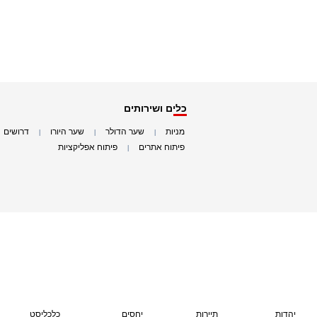
כלים ושירותים
מניות
שער הדולר
שער היורו
דרושים
|
|
|
|
פיתוח אתרים
פיתוח אפליקציות
|
|
יהדות
תיירות
יחסים
כלכליסט