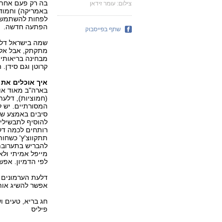
בה רק פעם אחת 
צילום: עומר זידאן
באמריקה) וחמודה
לפחות להשתמש ב
הפתעה חדשה.
שתף בפייסבוק
מתקתק, אבל אל 
קרוטן וגם סידן. 
איך אוכלים את 
בארה"ב מאוד אוה
(חמוציות), דלעת
המסורתיים. יש ל
סיבים באמצע שיש
להוסיף לתבשילים
רותחים לכמה דק
תתקווצ'ץ' כשחות
להבריש בתערובת 
מייפל אמיתי ולא
לפי הדמיון. אפש
דלעת הערמונים ג
אפשר להשיג אותה ב"
חג בריא, טעים ו
פיליס