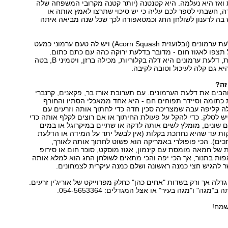
ואז היא נעלמה. היא קטנטנה (יותר קטנה מקרובי המשפחה שלה
, חשבתי לספר לכם עליה כי יש סיכוי שתרצו לאמץ אותה או
ה לרענון לשולחן החג וכמטאפורה לכך שכל שנה מביאה איתה
שמה בישראל דלעת ערמונים (ובלועזית Acorn Squash) ויש לה טעם ערמוני כמעט
תצפו לאגוז חום - מדובר בדלעת ירוקה כהה עם כתם כתום.
מבחינה בריאותית, דלעת ערמונים היא דלה בקלוריות, מכילה ברזן, ויטמיני B, בטה
היא גם קלה לעיכול וטובה לקיבה.
זה?
בים את דלעת הערמונים. עם תערובת אורז בר, פקאנים, קרנברי
 כתומה וסיידר תפוחים חם - היא אחד ממאכלי הסתיו והחורף
ה קליפה עבה שמצריכה סכין חדה כדי לחתוך אותה וזרעים עם
 לסלק. כדי להקל על פעולת החיתוך או אם רוצים לקלף אותה כדי
 שונים, מומלץ לשים אותה לדקה או שתיים במיקרוגל או במים
ות עד שהיא נחתכת בקלות (אין לבשל יתר על המידה או הדלעת
כים). הכי פופולרי באמריקה הוא פשוט לחתוך אותה לאורך,
של חמאה מומסת עם קינמון, אגוז מוסקט, סוכר חום או סירופ
פות בתנור, אך הכי יפה והכי מתאים לשולחן החג הוא למלא אותה
ר להגיש חצי כמנה ראשונה ושלם כמנה עיקרית לצמחונים.
דלה אך ורק בשדות "אחים כהן" כחלק מפרוייקט של אוריג'ין זרעים.
מגה" ו"מגה בעיר" או אצל המגדלים: 054-5653364.
שמח!