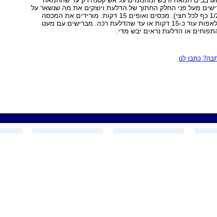
מערבבים חמאה ודבש ומחממים על אש קטנה רק עד שהחמאה
שים מעל פני החלק החתוך של הדלעת ויוצקים את מה שנשאר על
המילוי (כ-1/2 כף לכל חצי). מכסים ואופים 15 דקות. מורידים את המכסה
וממשיכים לאפות עוד כ-15 דקות או עד שהדלעת רכה. מברישים עם מעט
תפוחים או הדלעת נראים יבש מדי.
ה? כתבו לנו