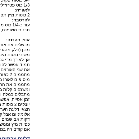
3/4 כוסות פקאנים (רצוי קלויים אך לא הכרחי)
1/3 כוס פטרוזיליה קצוצה גס
לאפייה:
2 כוסות מיץ תפוחים טבעי (מומלץ) או מים
להרטבה:
עוד כ-1/4 כוס מיץ תפוחים
תבנית משומנת, נ
אופן ההכנה:
מוכן (חלק מהגר
משתי כוסות מים
תמיד אפשר להוסי
את שני האורזים 
מחממים
מוסיפים לאורז ב
ומשמנים קלות בח
זמן אפייה, אפשר לשים 
יוצקים 2
חצאי דלעת הערמו
אם קודם היו במי
דלעת ערמונים