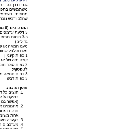
גם זו דרך נהדרת
משתמשים בתפוחי
מתוקים. תשתמשו
שחלב ודבש נזכרי
המרכיבים (6 מנות):
3 דלעת ערמונים, חצויים
גדולים)
מעט חמאה או שמן
מלח ופלפל שחור
1 כפית קינמון
קורט יפה של אגו
3 כפות סוכר חום בהיר
לטפטוף:
3 כפות חמאה מומסת או שמן אגוזים (או חצי חמאה וחצי תרכיז)
3 כפות דבש
אופן ההכנה:
חוצים כל ד
(אפשר גם ל
תרכיז ומתב
אחת משומנ
בקערה מערב
מערבבים ה