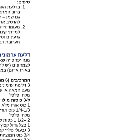
טיפים:
בדלעת הערמ
ברוב המתכו
גם שמן – ר
להרטיב את 
מעומר זידא
למדתי קינו
תערובת דבש
דלעת ערמונים
מנה יפהפייה שאפ
לצמחונים (יש לה
באורז אדום) במק
המרכיבים (6 מנות):
3 דלעות ערמונים
מעט חמאה או שמן
מלח ופלפל
ל-3 כוסות מילוי:
1 כוס אורז מלא ארוך או עגול
1/4-1/3 כוס אורז בר (ניתן להשיג בחנויות טבע וחנויות גורמה)
מלח ופלפל
2 –1/2 1 כפות שמן זית, קנולה, בוטנים או אחר
1 בצל גדול קצוץ (כ-1/2 1 כוסות)
3 גבעולי סלרי קטנים קצוצים
3/4 כוס חמוציות (רצוי מהסוג ללא תוספת סוכר), שרויים במים רותחים ומסוננים