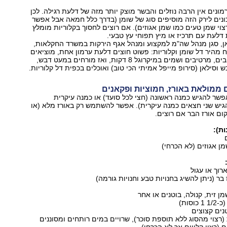
ונים אין הרבה נוזלים והבשר מוצק יותר מזה של דלעת רגילה. לכן
נים לירק הזה מוסיפים סוג של שומן (בדרך כלל חמאה אבל אפשר
צוי שמן טעים כמו שמן אגוזים). אם רוצים לחסוך בקלוריות מומלץ
דלעת עם תרכיז או מיץ תפוחי עץ טבעי.
ן, סגן מנהל שה"מ למקצוע ומנהל אגף הירקות במשרד החקלאות,
ח מהיר דל שומן וקלוריות: פשוט חוצים דלעת ערמון אחת, מוציאים
גרעינים וסיבים, מרטיבים ושמים במיקרוגל 8 דקות, ואז מורחים במעט דבש,
 וסילאן (סירופ מייפל אמיתי הכי טוב) ואוכלים בכפית דל קלוריות.
 ממולאת באורז, חמוציות ופקאנים
שר להגיש כמנה ראשונה (חצי לכל סועד) או כמנה עיקרית
גיש שני חצאים כמנה עיקרית). אפשר להשתמש רק באורז מלא (או
ום אורז הבר אם רוצים.
 אגוזים (לא הכרחי)