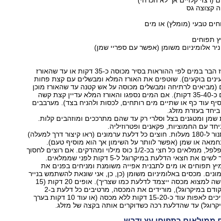
יר אלומיניום משומן (אפשר עם ספריי שמן)
מבשלים את אורז הבר במים לפי ההוראות בסיר מכוסה כ-35 דקות או עד שהאורז
עינים בוקעים). שוטפים את האורז המלא ומבשלים עם קצת פחות
 (מביאים לרתיחה ומבשלים מכוסה על אש קטנה עד שהאורז מוכן
אך לא רך מדי גם כ-35-40 דקות). אם המים נספגו והאורז המלא עדיין קצת קשה
ף עוד כף או שתיים מים רותחים, לכסות ולהניח בצד). מערבבים
ביחד בעזרת מזלג.
 2 כפות שמן ומטגנים בצל וסלרי רק עד שהם מתרככים ומוזהבים קלות.
יחד עם החמוציות, פקאנים ופטרוזיליה.
מחממים את התנור ל-180 מעלות. חוצים כל דלעת ערמונים (ראו קיצור דרך למעלה)
מאה או שמן (אפשר לוותר על השימון אך הוא מוסיף טעם).
מתבלים במלח ופלפל, ממלאים כל חצי בכ-1/2 כוס מילוי ומהדקים. אם רוצים לחסוך
את חצאי הדלעת במיקרוגל ל-5 דקות לפני שממלאים.
 כוסות מיץ תפוחים או מים לתבנית אפייה משומנת ומניחים בפנים את
נים. מכסים באלומיניום משומן (כן, כן, אני שונאת להשתמש בנייר
אלומיניום אבל קשה למצוא מכסה ייצמד לדלעת כמו שצריך). אופים 20 דקות (15
דקות אם שמים קודם במיקרוגל), מורידים את המכסה, מרטיבים כל דלעת ב-2
כפיות מיץ וממשיכים לאפות עוד כ-15-20 דקות ללא מכסה (או עוד 10 דקות בערך
קרוגל) עד שהדלעת רכה כשדוקרים אותה בקצה של מזלג.
 ממולאים בתפוחי עץ ודבש