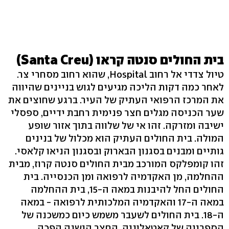
בית החולים סנטה קראו (Santa Creu)
טיול צדדי אל רחוב Hospital, שהוא רחוב מסחרי צר.
לאחר כמה דקות הליכה מגיעים לגוש בניינים שהיווה
את המרכז הרפואי העתיק של העיר. ברגע שחוצים את
שער הכניסה מגלים חצר פנימית רחבת ידיים, ספסלי
ישיבה ומזרקה. זהו אי של שלווה בתוך אזור שופע
המולה. בית החולים העתיק הוא מכלול של בנינים
גותיים ומבנים בסגנון הבארוק ובסגנון הניאו קלאסי.
זהו קומפלקס המורכב מבית החולים סנטה קרוז, מבית
ההחלמה, מן האקדמיה לרפואה ומן הכנסייה. בית
החולים החל להיבנות במאה ה-15, בית ההחלמה
במאה ה-17 והאקדמיה המלכותית לרפואה - במאה
ה-18. בית החולים לשעבר משמש כיום כמשכנה של
הספרייה של קאטאלוניה. החצר הישנה הפכה