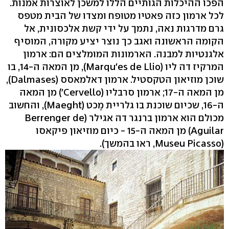
הפכו ההיכלות הגותיים הללו למשכן לאוצרות אמנות.
לכל ארמון כזה פאטיו מטופח ומצדו של הבית מטפס
גרם מדרגות נאה, נתמך על ידי קשת אלכסונית, אל
הקומה הראשונה ואגב כך נוצר יציע מקורה, המוסיף
אלגנטיות למבנה. הארמונות המומלצים הם: ארמון
המרקיז דה ליו (Marqu'es de Llio), מן המאה ה-14, בו
שוכן מוזיאון הטקסטיל. ארמון דאלמאסס (Dalmases),
מן המאה ה-17; ארמון סרבליו (Cervello') מן המאה
ה-16, שכיום שוכנת בו גלריית מֶכט (Maeght), והחשוב
מכולם הוא ארמון ברנגר דה אגילר (Berrenger de
Aguilar) מן המאה ה-15 - כיום מוזיאון פיקאסו
(Museu Picasso, ראו בהמשך).