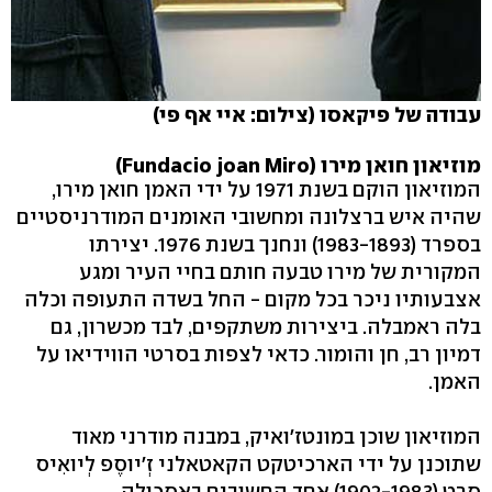
עבודה של פיקאסו (צילום: איי אף פי)
מוזיאון חואן מירו (Fundacio joan Miro)
המוזיאון הוקם בשנת 1971 על ידי האמן חואן מירו,
שהיה איש ברצלונה ומחשובי האומנים המודרניסטיים
בספרד (1983-1893) ונחנך בשנת 1976. יצירתו
המקורית של מירו טבעה חותם בחיי העיר ומגע
אצבעותיו ניכר בכל מקום - החל בשדה התעופה וכלה
בלה ראמבלה. ביצירות משתקפים, לבד מכשרון, גם
דמיון רב, חן והומור. כדאי לצפות בסרטי הווידיאו על
האמן.
המוזיאון שוכן במונטז'ואיק, במבנה מודרני מאוד
שתוכנן על ידי הארכיטקט הקאטאלני זְ'יוסֶפ לְיואִיס
סֶרֶט (1902-1983) אחד החשובים באסכולה