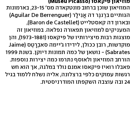
מוזיאון פיקאסו (Museu Picasso)
המוזיאון שוכן ברחוב מונטקאדה מס' 23-15, בארמונות
הגותיים ברֶנגֶר דה אֳגִילָר (Aguilar De Berrenguer)
ובארון דה קאסטלייט (Baron de Castellet),
המעניקים למוזיאון תפאורה נפלאה. במוזיאון זה
מוצגות רבות מיצירותיו של פיקאסו (1973-1881), והן
מוקדשות, רובן ככולן, לידידו ג'יימה סאבְרָטֶס (Jaime
Sabrates) - נושאן של כמה תמונות דיוקן. בשנת 1999
הורחב המוזיאון ולאוסף נתרמו כמה יצירות נוספות.
פאבלו רואיז פיקאסו אמנם נולד במלגה, אך הוא חש
רגשות עמוקים כלפי ברצלונה, אליה נשלח ללמוד בגיל
24 ובה עוצבה השקפתו המודרניסטית.