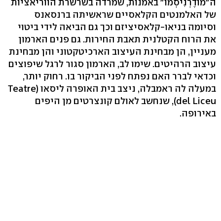
ה"מודֶרְנִיסְמוֹ" באמנות, שמרדה בשרשרת הווריאציות
של האלמנטים הקלאסיים שראשיתה ברנסאנס
וסיומה בניאו-קלאסיציזם וכך גם הביאה לידי ביטוי
את הרוח הקטלנית תאבת החירות. גם פנים הארמון
מעניין, הן מבחינת העיצוב הארכיטקטוני והן מבחינת
עיצוב הרהיטים. שימו לב, הארמון סגור לרגל שיפוצים
וכדאי לברר האם נפתח לפני הביקור בו. רחוק יותר,
במעלה לה ראמבלה, ניצב בית האופרה ליסאו (Teatre
del Liceu), שנחשב לאולם קונצרטים מן היפים
באירופה.