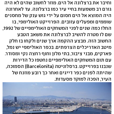
וחיבר את ברצלונה אל הים. מוזר לחשוב שהים לא היה
גורם רב משמעות בחיי עיר כמו ברצלונה. עד לאחרונה
היה המוצא אל הים חסום על ידי גוש ענק של מחסנים
שוממים ומפעלים עזובים. הפרוייקט האולימפי, בו
החלו כמה שנים לפני המשחקים האולימפיים של 1992,
שם לו מטרה להשיב לברצלונה את משאב הטבע
החשוב הזה. מבצע ההקמה ארך שנים ולקחו בו חלק
מיטב האדריכלים הצרפתים. בכפר האולימפי יש נמל,
פארקים, מבני ציבור, בתי מלון וחוף רחצה נקי ומסודר.
עם תום המשחקים האולימפיים נחטפו כל הדירות
שנבנו בפרוייקט. ברסלוניטה (Barcelonita) הסמוכה,
שהיתה לפנים כפר דייגים ואחר כך רובע מוזנח של
העיר, הפכה למוקד מסעדות.