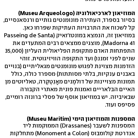
המוזיאון לארכיאולוגיה (Museu Arqueologo)
בסיור בספרד, העתירה מונומנטים גותיים ורנסאנסיים,
קל לשכוח את התרבויות העתיקות שפרחו כאן.
במוזיאון זה, הנמצא במונטז'ואיק (Passeing de Santa
Madorna 41), מוצגים ממצאים רבים המתעדים את
התפתחות האדם מתקופת הפליאולית העליון (35,000
שנים לפני זמננו) ועד התקופה הוויזיגוטית. זוהי
הזדמנות מצוינת לפגוש מונומנטים מגאליתיים (בנויים
באבנים ענקיות, בלתי מסותתות) מספרד כולה, כולל
תמונות מצויינות של דולמֶנים מאָנִטֶקֶרה, טאליוטים מן
האיים הבלאריים ואמנות פונית מאתרי הקבורה
שבאיביזה. יש במוזיאון אוסף של פסלי ברונזה רומיים,
פסיפס ועוד.
המספנות והמוזיאון הימי (Museu Maritim)
המספנות לשעבר (Drassanes) הממוקמות ליד
אנדרטת קולומבוס (Monoment a Colon) מתחלקות