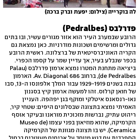
לה בוקרייה (צילום: יפעת וברק ברכה)
פדרלבס (Pedralbes)
הרובע שבמערב העיר הוא אזור מגורים עשיר, ובו בתים
גדולים ומרשימים ושכונות מודרניות. כאן נמצאת גם
הקריה האוניברסיטאית של ברצלונה. ראשית הרובע
בכפר שנבלע בעיר, אך עדיין שמר על קסמו הכפרי.
ביציאה מתחנת המטרו נמצא ארמון פדרלבס (Palau
de Pedralbes), ברחוב 686 Av. Diagonal. הארמון
נבנה בשנים 1929-1919 עבור המלך אלפונסו ה-13, סבו
של חואן קרלוס. זהו למעשה ארמון קיץ בסגנון
נאו-רנסאנס איטלקי ומוקף בגן יפהפה. העניין
האמיתי נמצא בתצוגה שבסלונים היפים: שטחי קיר,
ריהוט עתיק, נברשות מזכוכית מוראנו ובעיקר אוסף
הקרמיקה, שהוא מוזיאון בפני עצמו (Museo de
Ceramica). יש בו תצוגה מגוונת של הקרמיקה
הספרדית עם דגש מיוחד על אריחים מעוטרים בכחול