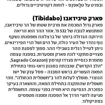
ובפרט על טלָאפנֶס - לוחות דקורטיביים גדולים.
פארק טיבידאבו (Tibidabo)
פארק גדול המכסה את מרבית שטחו של הר טיבידאבו,
המתנשא לגובה של 532 מ'. אזור ההר הוא הריאה
הירוקה הגדולה ביותר של ברצלונה ומפסגתו נשקף
נוף נהדר של העיר כולה, של הים ושל הרי הפירינאים.
ניתן לטייל רגלית בשבילי ההר. סמוך לפסגת ההר
מצויים מתקני לונה פארק ומסעדות. בפסגה עצמה
מתמרת כנסיית סגרדו קורסון (Sagrado Corazon,
"הלב הקדוש"). שנבנתה בסגנון ניאו-גותי בתחילת
המאה העשרים. בראש המבנה - פסל ענק של ישו
הנוצרי. מומלץ לעלות להר ב"חשמלית הכחולה". זוהי
חשמלית שהותקנה בתחילת המאה, והושארה בעיקר
כמזכרת. הנסיעה היא חוויה בפני עצמה. החשמלית
מגיעה לחצי הדרך אל הפסגה וממנה מטפסים
בפוניקולור.