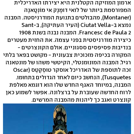
ארמון המוזיקה הקטלנית היא יצירתו האדריכלית
המפורסמת ביותר של לואי דומֶנֶק אי מוֹנְטָאנֶה
(Montaner), מהבולטים בתנועת המודרניסטה. המבנה
נמצא ב-Ciutat Vella (העיר העתיקה), ב-Sant
Francesc de Paula 2. המבנה נבנה בשנת 1908
כיצירה מודרניסטית בפני עצמה. את החזית מעטרים
בנדיבות פסיפסים ססגוניים. אולם הקונצרטים -
המקורה בכיפה מזכוכית צבעונית - מקושט בפאר בלתי
רגיל. המבנה המונומנטלי, הקיטשי משהו של מונטאנה
זכה לתוספת של האדריכל אוסקר טוסְקֶטֶס (Oscar
Tusquetes), הנחשב כיום לאחד הגדולים בתחומו.
המבנה, במיוחד האגף החדש שלו הוא דוגמא מאלפת
לרוח החדשה שעוברת על ברצלונה. אפשר לשמוע כאן
קונצרט ואגב כך ליהנות מהמבנה המרשים.