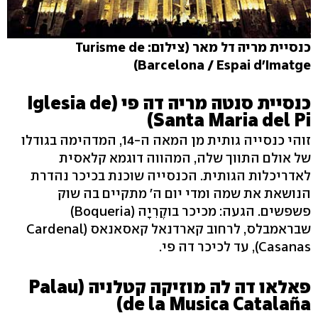
כנסיית מריה דל מאר (צילום: Turisme de
Barcelona / Espai d'Imatge)
כנסיית סנטה מריה דה פי (Iglesia de
Santa Maria del Pi)
זוהי כנסייה גותית מן המאה ה-14, המדהימה בגודלו
של אולם התווך שלה, המהווה דוגמא קלאסית
לאדריכלות הגותית. הכנסייה שוכנת בכיכר נהדרת
הנושאת את שמה ומדי יום ה' מתקיים בה שוק
פשפשים. הגעה: מכיכר בוקֶרִיָה (Boqueria)
שבראמבלס, לרחוב קארדנאל קאסאנאס (Cardenal
Casanas), עד לכיכר דה פי.
פאלאו דה לה מוזיקה קטלניה (Palau
de la Musica Catalaña)