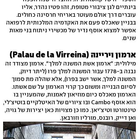
בינתיים לגן ציבורי מטופח, זהו פטיו נהדר, אליו
עוברים דרך אולם מעוטר באריחי חרסינה כחולים.
בבניין שאכלס פעם את האקדמיה המלכותית לרפואה
אפשר למצוא אוסף נדיר של מכשירי ניתוח בני מאות
שנים.
ארמון ויריינה (Palau de la Virreina)
מילולית: "ארמון אשת המשנה למלך". ארמון מצודד זה
נבנה ב-1778 עבור המשנה למלך פרו (ליתר דיוק,
המשנה למלך, אשר ישב בפרו), אלא שהלה מת סמוך
לסיום הבנייה ומשום כך קרוי הארמון על שם אשתו.
הארמון מאכלס כיום מוזיאון לאמנות, שהמעניין בו
הוא אוסף Cambo ובו ציורים של האיטלקיים בוטיצ'לי,
טינטורטו וטיצ'יאן. כמו כן מצויות כאן יצירות של גויה,
ואן דייק, רובנס, מורליו וזורבאן.