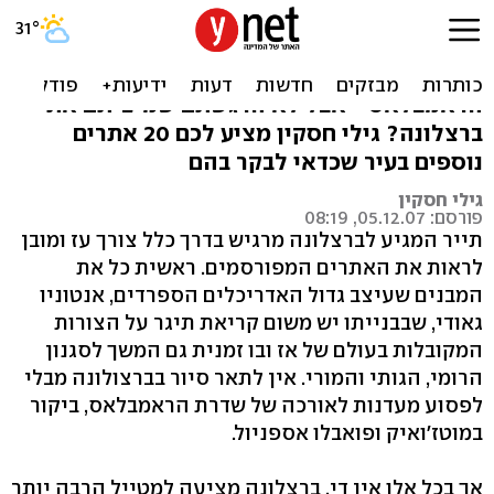
ברצלונה למתקדמים
כבר ביקרתם בסגרדה פמיליה וצעדתם לאורך
הראמבלאס - אבל לא הרגשתם שמיציתם את
ברצלונה? גילי חסקין מציע לכם 20 אתרים
נוספים בעיר שכדאי לבקר בהם
גילי חסקין
פורסם: 05.12.07, 08:19
תייר המגיע לברצלונה מרגיש בדרך כלל צורך עז ומובן
לראות את האתרים המפורסמים. ראשית כל את
המבנים שעיצב גדול האדריכלים הספרדים, אנטוניו
גאודי, שבבנייתו יש משום קריאת תיגר על הצורות
המקובלות בעולם של אז ובו זמנית גם המשך לסגנון
הרומי, הגותי והמורי. אין לתאר סיור בברצולונה מבלי
לפסוע מעדנות לאורכה של שדרת הראמבלאס, ביקור
במוטז'ואיק ופואבלו אספניול.
אך בכל אלו אין די. ברצלונה מציעה למטייל הרבה יותר