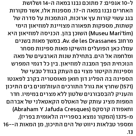
ל-10 אגפים: 7 מתוכם נבנו במאה ה-14 ושלושת
האחרים נבנו במאה ה-17. מספנות אלו, אשר מקורות
בגג עשוי קורות עץ ארוכות, הנתמכות על סדרה של
קשתות, מספקות תפאורה מצויינת למוזיאון הימי
(Museu Mari'tim) השוכן בהן. הכניסה למוזיאון היא
מרחוב Av. de les Drassanes. במשך מאות בשנים
עמלו כאן הפועלים והשיקו מאות ספינות מסחר
ומלחמה אל הים. בתחילת שנות הארבעים של מאה
הנוכחית הפך המבנה למוזיאון. בין כל דגמי המפרש
וספינות הקיטור מצוי גם העתק בגודל טבעי של
הספינה בה הפליג דון חואן מאוסטריה בקרב לפאנטו
(1571) שחרץ את גורל התורכים העות'מנים בים התיכון
והעניק להבסבורגים שלטון ללא מצרים במימיו. חדר
המפות מציג עותק של האטלס הקאטאלני של אברהם
וחאפודה קרסקס (Abraham Y Jafuda Cresques)
מ-1375 (המקור נמצא בספרייה הלאומית בפריז),
ומספר טבלאות ניווט של הים התיכון, מן המאות ה-16-
13.