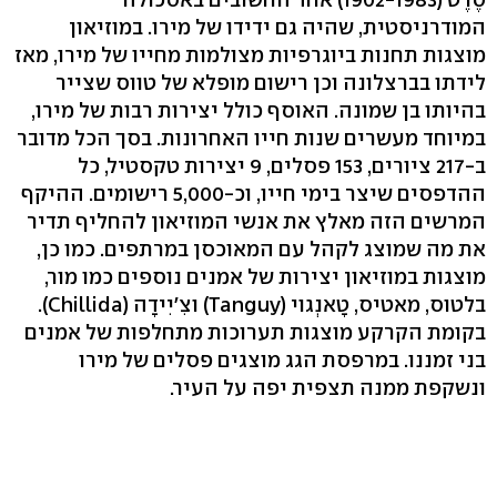
המודרניסטית, שהיה גם ידידו של מירו. במוזיאון
מוצגות תחנות ביוגרפיות מצולמות מחייו של מירו, מאז
לידתו בברצלונה וכן רישום מופלא של טווס שצייר
בהיותו בן שמונה. האוסף כולל יצירות רבות של מירו,
במיוחד מעשרים שנות חייו האחרונות. בסך הכל מדובר
ב-217 ציורים, 153 פסלים, 9 יצירות טקסטיל, כל
ההדפסים שיצר בימי חייו, וכ-5,000 רישומים. ההיקף
המרשים הזה מאלץ את אנשי המוזיאון להחליף תדיר
את מה שמוצג לקהל עם המאוכסן במרתפים. כמו כן,
מוצגות במוזיאון יצירות של אמנים נוספים כמו מור,
בלטוס, מאטיס, טָאנְגוי (Tanguy) וצִ'יִידָה (Chillida).
בקומת הקרקע מוצגות תערוכות מתחלפות של אמנים
בני זמננו. במרפסת הגג מוצגים פסלים של מירו
ונשקפת ממנה תצפית יפה על העיר.