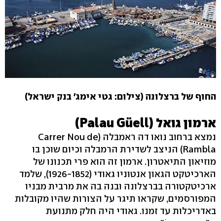
החוף של ברצלונה (צילום: גטי אימג' בנק ישראל)
ארמון גואל (Palau Güell)
נמצא ברחוב נואו דה ראמבלה (Carrer Nou de
Rambla) הניצב לשדירת הרמבלה וכיום שוכן בו
מוזיאון התיאטרון. ארמון זה הוא פרי תכנונו של
הארכיטקט הגאון אנטוניו גאודי (1926-1852), שלמד
ארכיטקטורה בברצלונה ובנה בה את מרבית מבניו
המפורסמים, שקראו תיגר על הצורות שהיו מקובלות
באדריכלות עד זמנו. גאודי היה חלק מתנועת